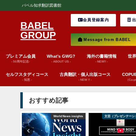
バベル知求翻訳図書館
会員登録案内
出
BABEL
GROUP
Message from BABEL
プレミアム会員
What's GWG?
海外の書籍情報
世
- 50周年記念-
- ABOUT US -
- NEW!! -
セルフスタディコース
古典翻訳・個人出版コース
COP
- 知恵 -
- NEW !! -
（Co-
おすすめ記事
ション動画）
World News insights
文芸（プレゼンテーシ