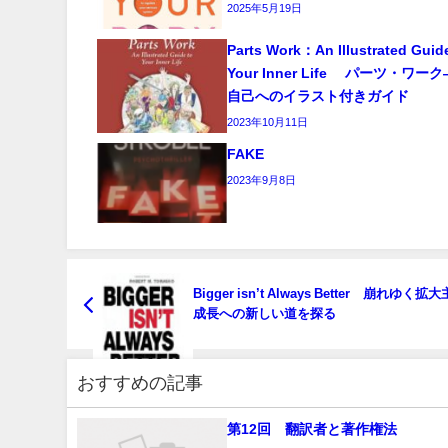
2025年5月19日
Parts Work：An Illustrated Guid
Your Inner Life パーツ・ワ
自己へのイラスト付きガイド
2023年10月11日
FAKE
2023年9月8日
Bigger isn’t Always Better 崩れゆく拡
成長への新しい道を探る
おすすめの記事
第12回 翻訳者と著作権法