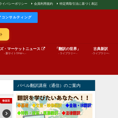
ライバシーポリシー
会員利用規約
特定商取引法に基づく表記
アコンサルティング
ト
ズ・マーケットニュース
「翻訳の世界」
古典新訳
- 新サイトTPWへ -
- ライブラリー -
-ライブラリー-
バベル翻訳講座（通信）のご案内
巻頭言
文芸（プレゼンテーション動画）