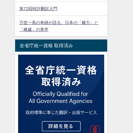
第72回特許翻訳入門
万世一系の奇跡が語る、日本の「權力」と
「權威」の美学
全省庁統一資格 取得済み