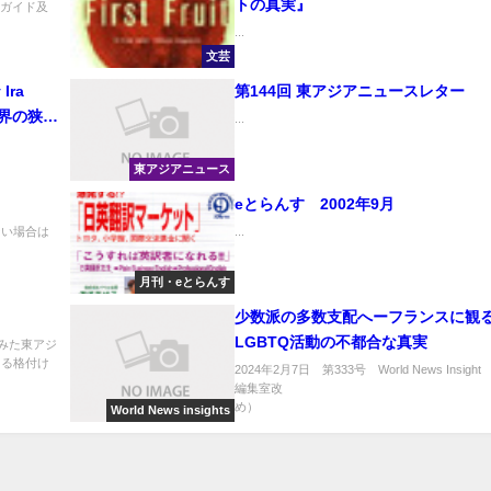
トの真実』
記ガイド及
...
文芸
 Ira
第144回 東アジアニュースレター
世界の狭間
...
東アジアニュース
eとらんす 2002年9月
ない場合は
...
月刊・eとらんす
少数派の多数支配へーフランスに観
LGBTQ活動の不都合な真実
みた東アジ
よる格付け
2024年2月7日 第333号 World News Insight （
編集室改
め） ..
World News insights