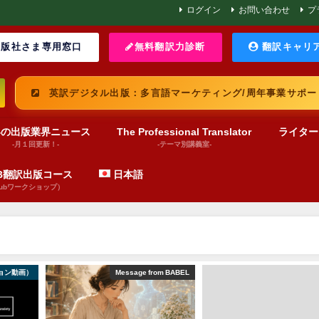
ログイン
お問い合わせ
プ
版社さま専用窓口
無料翻訳力診断
翻訳キャリ
英訳デジタル出版：多言語マーケティング/周年事業サポー
界の出版業界ニュース
The Professional Translator
ライター
-月１回更新！-
-テーマ別講義室-
UB翻訳出版コース
日本語
pubワークショップ）
ョン動画）
Message from BABEL