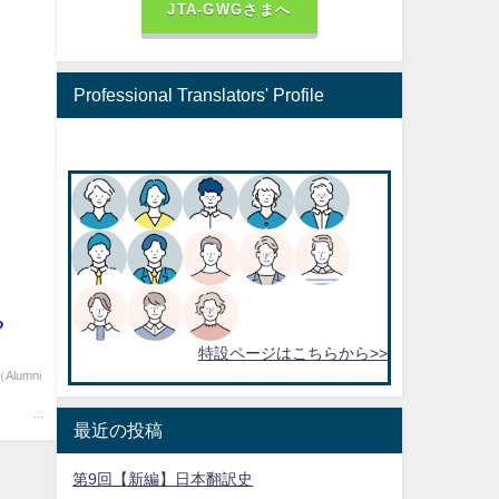
JTA-GWGさまへ
Professional Translators' Profile
る
特設ページはこちらから>>
Alumni
.
最近の投稿
第9回【新編】日本翻訳史