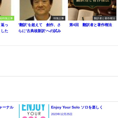
始特集記事
特集記事
翻訳者と著作権法
り返っ
’翻訳’を超えて 創作、さ
第4回 翻訳者と著作権法
うした
らに’古典核新訳‘への試み
 ジャーナル
Enjoy Your Solo ソロを楽しく
2023年12月25日