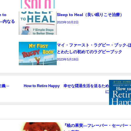
e to
Sleep to Heal（良い眠りこそ治療）
ーク―内なる
2023年10月2日
マイ・ファースト・ラグビー・ブック‐
とわたしの初めてのラグビーブック
2023年5月19日
大主義 ─
How to Retire Happy 幸せな隠退生活を送るため
に
『暁の果実―フレーバー・セーバー