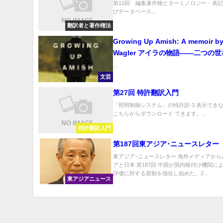
第12回 編集著作物とターミノロジー・表
びデータベース...
翻訳者と著作権法
Growing Up Amish: A memoir by
Wagler アイラの物語――二つの
で
...
文芸
第27回 特許翻訳入門
「照明制御システム」の特許訳-3 表示でき
こちらからダウンロード できます。...
特許翻訳入門
第187回東アジア･ニュースレター
東アジア･ニュースレター 海外メディアから
アと日本 第187回 中国が国内格付け機関に
評価に対する規制を強化し始めた。2...
東アジアニュース