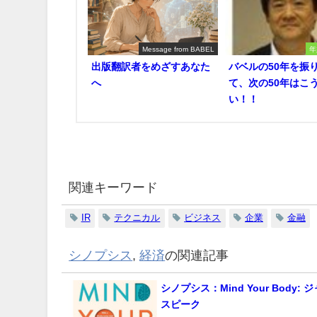
Message from BABEL
年
出版翻訳者をめざすあなた
バベルの50年を振
へ
て、次の50年はこ
い！！
関連キーワード
IR
テクニカル
ビジネス
企業
金融
シノプシス
,
経済
の関連記事
シノプシス：Mind Your Body:
スピーク