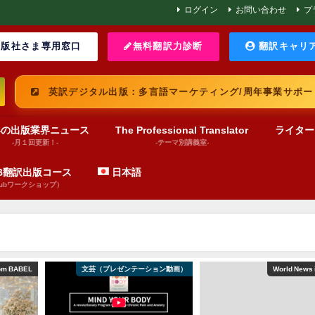
ログイン
お問い合わせ
プ
版社さま専用窓口
無料翻訳力診断
翻訳キャリ
英訳デジタル出版：多言語マーケティング/周年事業サポー
界の出版業界ニュース
The Professional Translator
ライター
-月１回更新！-
-テーマ別講義室-
UB翻訳出版コース
日本語
pubワークショップ）
om BABEL
文芸（プレゼンテーション動画）
World News 