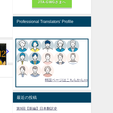
JTA-GWGさまへ
Professional Translators' Profile
特設ページはこちらから>>
最近の投稿
第9回【新編】日本翻訳史