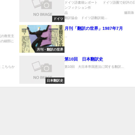
ドイツ語書籍レポート ドイツ語圏で好評の
ンフィクション作
品 篠田珠（日
翻訳協会 ドイツ語翻訳能...
ドイツ
月刊「翻訳の世界」1987年7月
代の救世主
...
活の細部に
月刊・翻訳の世界
第10回 日本翻訳史
 こちらか
第10回 大日本帝国憲法に関する翻訳...
日本翻訳史