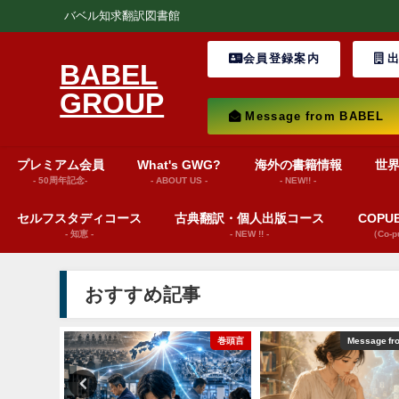
バベル知求翻訳図書館
会員登録案内
出
BABEL
GROUP
Message from BABEL
プレミアム会員
What's GWG?
海外の書籍情報
世
- 50周年記念-
- ABOUT US -
- NEW!! -
セルフスタディコース
古典翻訳・個人出版コース
COP
- 知恵 -
- NEW !! -
（Co-
おすすめ記事
ション動画）
巻頭言
Message fr