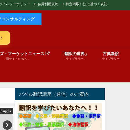
ライバシーポリシー
会員利用規約
特定商取引法に基づく表記
アコンサルティング
ト
ズ・マーケットニュース
「翻訳の世界」
古典新訳
- 新サイトTPWへ -
- ライブラリー -
-ライブラリー-
バベル翻訳講座（通信）のご案内
insights
World News insights