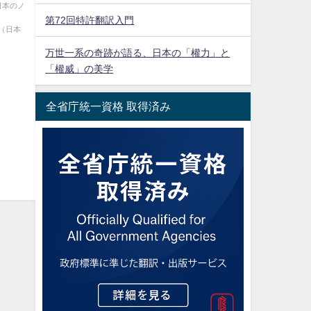
日本のノ
第72回特許翻訳入門
本
万世一系の奇跡が語る、日本の「權力」と
「權威」の美学
全省庁統一資格 取得済み