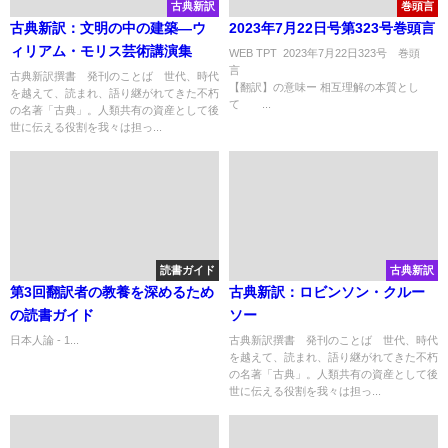
古典新訳
巻頭言
古典新訳：文明の中の建築―ウ
2023年7月22日号第323号巻頭言
ィリアム・モリス芸術講演集
WEB TPT 2023年7月22日323号 巻頭
古典新訳撰書 発刊のことば 世代、時代
【翻訳】の意味ー 相互理解の本質とし
を越えて、読まれ、語り継がれてきた不朽
て ...
の名著「古典」。人類共有の資産として後
世に伝える役割を我々は担っ...
読書ガイド
古典新訳
第3回翻訳者の教養を深めるため
古典新訳：ロビンソン・クルー
の読書ガイド
ソー
日本人論 - 1...
古典新訳撰書 発刊のことば 世代、時代
を越えて、読まれ、語り継がれてきた不朽
の名著「古典」。人類共有の資産として後
世に伝える役割を我々は担っ...