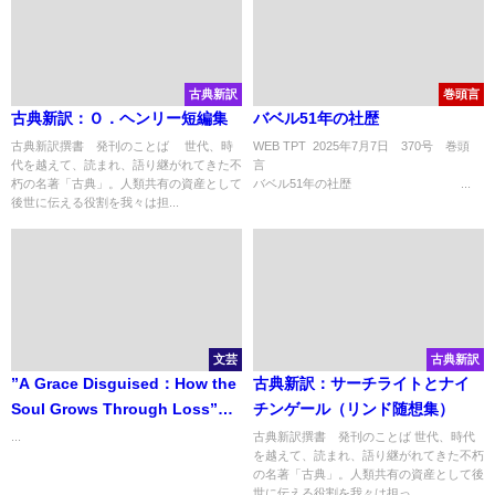
古典新訳
巻頭言
古典新訳：Ｏ．ヘンリー短編集
バベル51年の社歴
古典新訳撰書 発刊のことば 世代、時
WEB TPT 2025年7月7日 370号 巻頭
代を越えて、読まれ、語り継がれてきた不
朽の名著「古典」。人類共有の資産として
バベル51年の社歴 ...
後世に伝える役割を我々は担...
文芸
古典新訳
”A Grace Disguised：How the
古典新訳：サーチライトとナイ
Soul Grows Through Loss”
チンゲール（リンド随想集）
Revised and Expanded 「悲し
...
古典新訳撰書 発刊のことば 世代、時代
を越えて、読まれ、語り継がれてきた不朽
みのなかの恵み － 失うことによ
の名著「古典」。人類共有の資産として後
る魂の成長」増補版
世に伝える役割を我々は担っ...