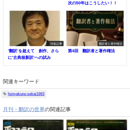
次の50年はこうしたい！！
特集記事
翻訳者と著作権法
’翻訳’を超えて 創作、さら
第4回 翻訳者と著作権法
に’古典核新訳‘への試み
関連キーワード
honyakuno-sekai1993
月刊・翻訳の世界
の関連記事