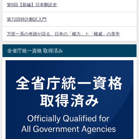
第9回【新編】日本翻訳史
第72回特許翻訳入門
万世一系の奇跡が語る、日本の「權力」と「權威」の美学
全省庁統一資格 取得済み