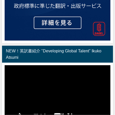
NEW！英訳書紹介 "Developing Global Talent" Ikuko
Atsumi
動
画
プ
レ
ー
ヤ
ー