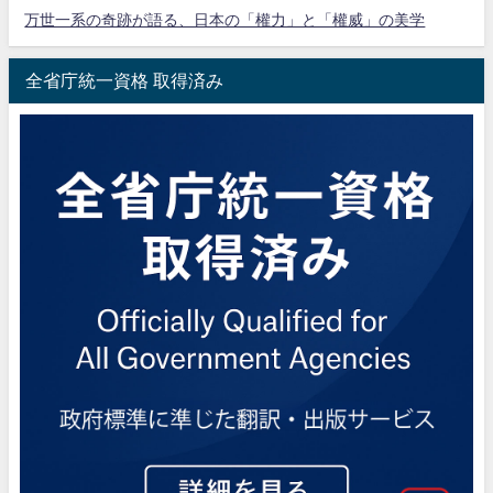
万世一系の奇跡が語る、日本の「權力」と「權威」の美学
全省庁統一資格 取得済み