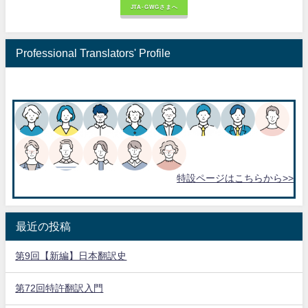
JTA-GWGさまへ
Professional Translators' Profile
特設ページはこちらから>>
最近の投稿
第9回【新編】日本翻訳史
第72回特許翻訳入門