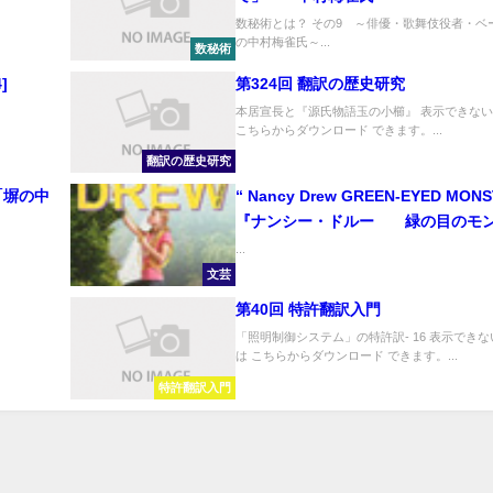
数秘術とは？ その9 ～俳優・歌舞伎役者・ベ
の中村梅雀氏～...
数秘術
4]
第324回 翻訳の歴史研究
本居宣長と『源氏物語玉の小櫛』 表示できな
こちらからダウンロード できます。...
翻訳の歴史研究
” 「塀の中
“ Nancy Drew GREEN-EYED MONSTER “
『ナンシー・ドルー 緑の目のモ
ー』
...
文芸
第40回 特許翻訳入門
「照明制御システム」の特許訳- 16 表示でき
は こちらからダウンロード できます。...
特許翻訳入門