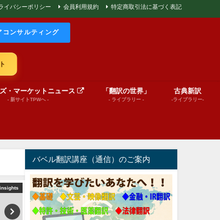
ライバシーポリシー
会員利用規約
特定商取引法に基づく表記
アコンサルティング
ト
ズ・マーケットニュース
「翻訳の世界」
古典新訳
- 新サイトTPWへ -
- ライブラリー -
-ライブラリー-
バベル翻訳講座（通信）のご案内
insights
文芸（プレゼンテーション動画）
文芸（プレゼンテーショ