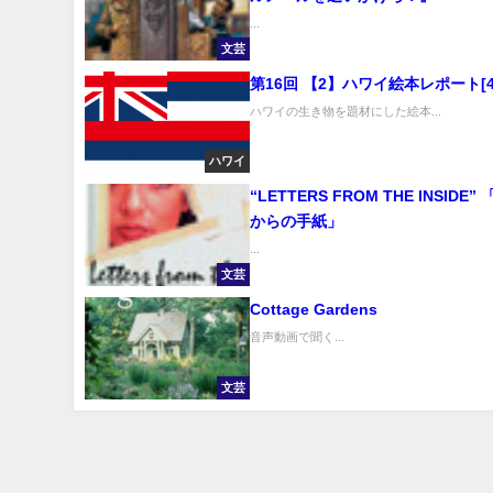
...
文芸
第16回 【2】ハワイ絵本レポート[
ハワイの生き物を題材にした絵本...
ハワイ
“LETTERS FROM THE INSIDE
からの手紙」
...
文芸
Cottage Gardens
音声動画で聞く...
文芸