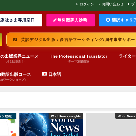
ログイン
お問い合わせ
プ
版社さま専用窓口
無料翻訳力診断
翻訳キャリ
英訳デジタル出版：多言語マーケティング/周年事業サポー
界の出版業界ニュース
The Professional Translator
ライター
-月１回更新！-
-テーマ別講義室-
UB翻訳出版コース
日本語
pubワークショップ）
ョン動画）
World News insights
World News 