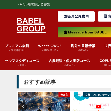
バベル知求翻訳図書館
会員登録案内
出
BABEL
GROUP
Message from BABEL
プレミアム会員
What's GWG?
海外の書籍情報
世
- 50周年記念-
- ABOUT US -
- NEW!! -
セルフスタディコース
古典翻訳・個人出版コース
COP
- 知恵 -
- NEW !! -
（Co-
おすすめ記事
ション動画）
巻頭言
文芸（プレゼンテーシ