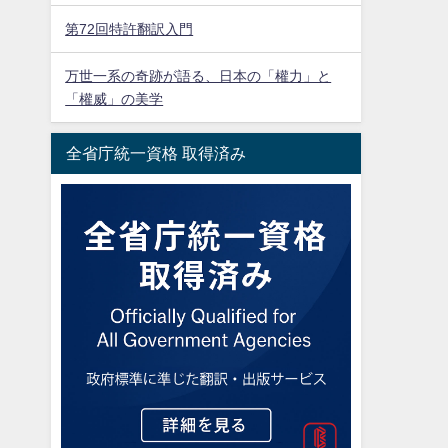
第72回特許翻訳入門
万世一系の奇跡が語る、日本の「權力」と
「權威」の美学
全省庁統一資格 取得済み