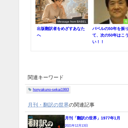
Message from BABEL
年
出版翻訳者をめざすあなた
バベルの50年を振
へ
て、次の50年はこ
い！！
関連キーワード
honyakuno-sekai1993
月刊・翻訳の世界
の関連記事
月刊「翻訳の世界」1977年1月
2021年12月13日