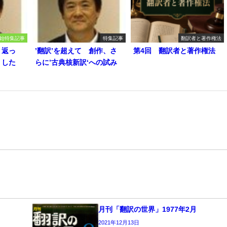
始特集記事
特集記事
翻訳者と著作権法
り返っ
’翻訳’を超えて 創作、さ
第4回 翻訳者と著作権法
うした
らに’古典核新訳‘への試み
月刊「翻訳の世界」1977年2月
2021年12月13日