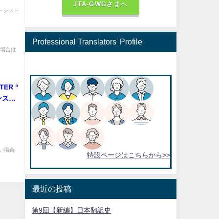
JTA-GWGさまへ
ーシスト
Professional Translators' Profile
い場合は
ンスタ
ない場合
特設ページはこちらから>>
最近の投稿
第9回【新編】日本翻訳史