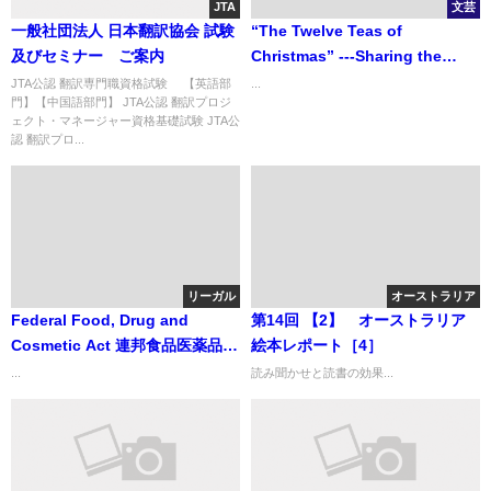
JTA
文芸
一般社団法人 日本翻訳協会 試験
“The Twelve Teas of
及びセミナー ご案内
Christmas” ---Sharing the
Season with Chose You Love
JTA公認 翻訳専門職資格試験 【英語部
...
門】【中国語部門】 JTA公認 翻訳プロジ
「クリスマスのための12のお茶
ェクト・マネージャー資格基礎試験 JTA公
会」あなたが愛する物でクリス
認 翻訳プロ...
マスをお祝いしましょう
リーガル
オーストラリア
Federal Food, Drug and
第14回 【2】 オーストラリア
Cosmetic Act 連邦食品医薬品化
絵本レポート［4］
粧品法
...
読み聞かせと読書の効果...