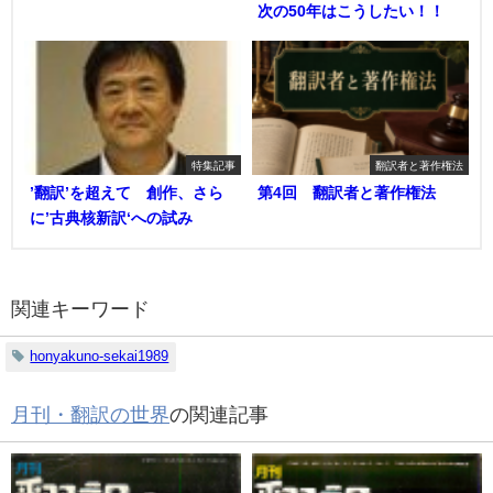
次の50年はこうしたい！！
特集記事
翻訳者と著作権法
’翻訳’を超えて 創作、さら
第4回 翻訳者と著作権法
に’古典核新訳‘への試み
関連キーワード
honyakuno-sekai1989
月刊・翻訳の世界
の関連記事