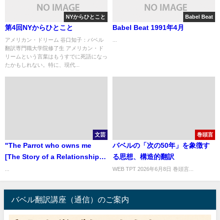
NYからひとこと
Babel Beat
第4回NYからひとこと
Babel Beat 1991年4月
アメリカン・ドリーム 谷口知子：バベル
...
翻訳専門職大学院修了生 アメリカン・ド
リームという言葉はもうすでに死語になっ
たかもしれない。特に、現代...
文芸
巻頭言
"The Parrot who owns me
バベルの「次の50年」を象徴す
[The Story of a Relationship]"
る思想、構造的翻訳
『インコは私のご主人様――絆
...
WEB TPT 2026年6月8日 巻頭言...
の物語――』
バベル翻訳講座（通信）のご案内