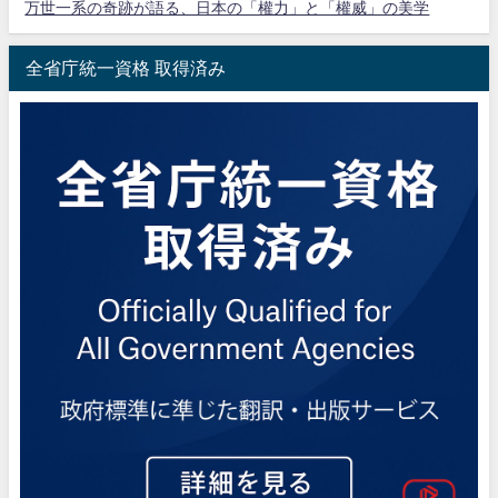
万世一系の奇跡が語る、日本の「權力」と「權威」の美学
全省庁統一資格 取得済み