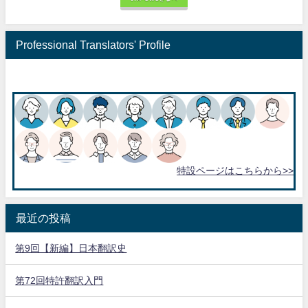
Professional Translators' Profile
特設ページはこちらから>>
最近の投稿
第9回【新編】日本翻訳史
第72回特許翻訳入門