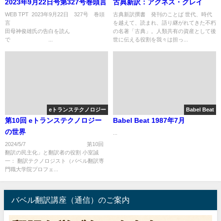
2023年9月22日号第327号巻頭言
古典新訳：アグネス・グレイ
WEB TPT 2023年9月22日 327号 巻頭
古典新訳撰書 発刊のことば 世代、時代
言
を越えて、読まれ、語り継がれてきた不朽
田母神俊雄氏の告白を読ん
の名著「古典」。人類共有の資産として後
で ...
世に伝える役割を我々は担っ...
eトランステクノロジー
Babel Beat
第10回 eトランステクノロジー
Babel Beat 1987年7月
の世界
...
2024/5/7 第10回
翻訳の民主化」と翻訳者の役割 小室誠
一： 翻訳テクノロジスト（バベル翻訳専
門職大学院プロフェ...
バベル翻訳講座（通信）のご案内