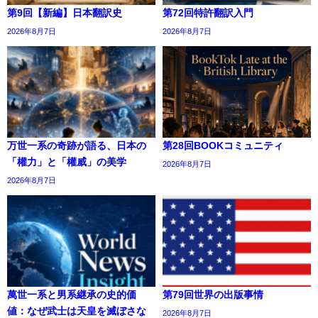
第9回【新編】日本翻訳史
第72回特許翻訳入門
2026年8月7日
2026年8月7日
万世一系の奇跡が語る、日本の
第28回BOOKコミュニティ
「權力」と「權威」の美学
2026年8月7日
2026年8月7日
萬世一系と男系継承の史的価
第79回世界の出版事情
値：なぜ武士は天皇を滅ぼさな
2026年8月7日