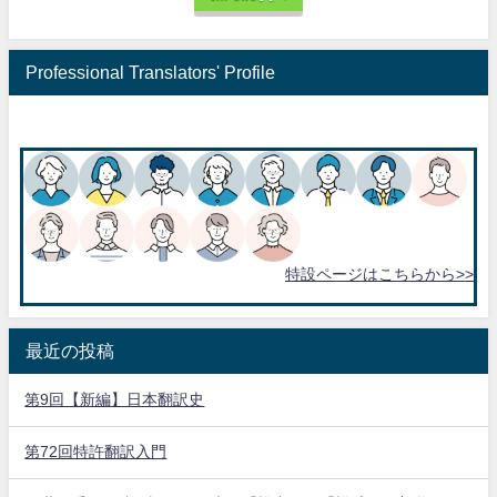
Professional Translators' Profile
特設ページはこちらから>>
最近の投稿
第9回【新編】日本翻訳史
第72回特許翻訳入門