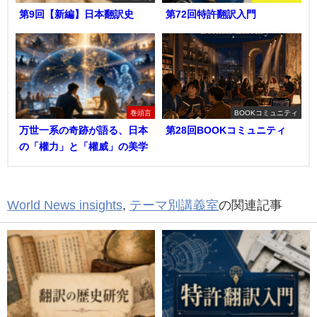
第9回【新編】日本翻訳史
第72回特許翻訳入門
巻頭言
BOOKコミュニティ
万世一系の奇跡が語る、日本
第28回BOOKコミュニティ
の「權力」と「權威」の美学
World News insights
,
テーマ別講義室
の関連記事