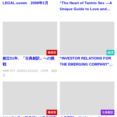
LEGAL.comm 2008年1月
“The Heart of Tantric Sex ---A
Unique Guide to Love and
...
Sexual Fulfilment” 『タントラ
...
セックスの真髄』～愛と性的充
足のためのガイドブック～
巻頭言
経済
創立51年、「古典創訳」への挑
"INVESTOR RELATIONS FOR
戦
THE EMERGING COMPANY"
「新興企業のためのIR－米国資
WEB TPT 2025年11月22日 379号 巻頭
...
言 ..
本市場の概説と効果的なIRの実
践－」
巻頭言
古典新訳