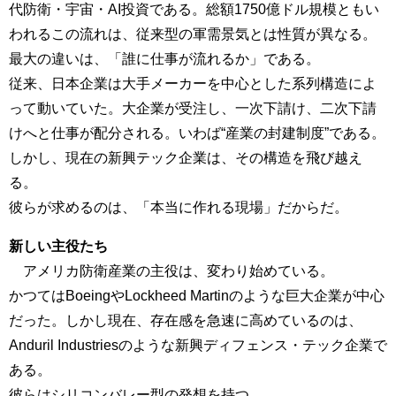
代防衛・宇宙・AI投資である。総額1750億ドル規模ともい
われるこの流れは、従来型の軍需景気とは性質が異なる。
最大の違いは、「誰に仕事が流れるか」である。
従来、日本企業は大手メーカーを中心とした系列構造によ
って動いていた。大企業が受注し、一次下請け、二次下請
けへと仕事が配分される。いわば“産業の封建制度”である。
しかし、現在の新興テック企業は、その構造を飛び越え
る。
彼らが求めるのは、「本当に作れる現場」だからだ。
新しい主役たち
アメリカ防衛産業の主役は、変わり始めている。
かつてはBoeingやLockheed Martinのような巨大企業が中心
だった。しかし現在、存在感を急速に高めているのは、
Anduril Industriesのような新興ディフェンス・テック企業で
ある。
彼らはシリコンバレー型の発想を持つ。