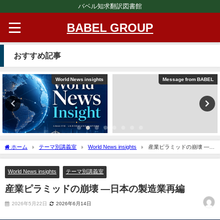
バベル知求翻訳図書館
BABEL GROUP
おすすめ記事
World News insights
Message from BABEL
ホーム
テーマ別講義室
World News insights
産業ピラミッドの崩壊 ―日
本の製造業再編
World News insights
テーマ別講義室
産業ピラミッドの崩壊 ―日本の製造業再編
2026年5月22日
2026年6月14日