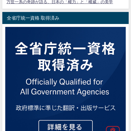
万世一系の奇跡が語る、日本の「權力」と「權威」の美学
全省庁統一資格 取得済み