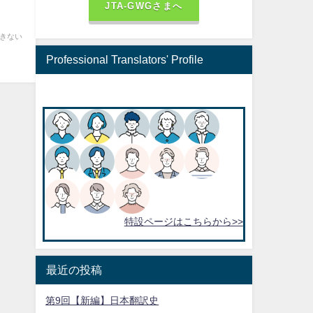
JTA-GWGさまへ
できない
Professional Translators' Profile
特設ページはこちらから>>
最近の投稿
第9回【新編】日本翻訳史