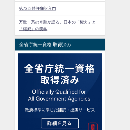
第72回特許翻訳入門
万世一系の奇跡が語る、日本の「權力」と
「權威」の美学
全省庁統一資格 取得済み