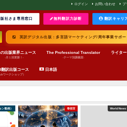
ログイン
お問い合わせ
プ
版社さま専用窓口
無料翻訳力診断
翻訳キャリ
英訳デジタル出版：多言語マーケティング/周年事業サポー
界の出版業界ニュース
The Professional Translator
ライター
-月１回更新！-
-テーマ別講義室-
UB翻訳出版コース
日本語
pubワークショップ）
ョン動画）
巻頭言
World News 