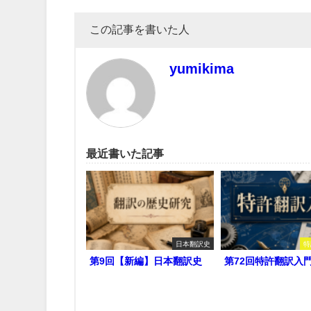
この記事を書いた人
yumikima
最近書いた記事
日本翻訳史
特
第9回【新編】日本翻訳史
第72回特許翻訳入