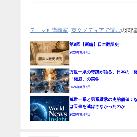
テーマ別講義室
,
英文メディアで読む
の関
第9回【新編】日本翻訳史
2026年8月7日
万世一系の奇跡が語る、日本の「
「權威」の美学
2026年8月7日
萬世一系と男系継承の史的価値：
は天皇を滅ぼさなかったのか
2026年8月7日