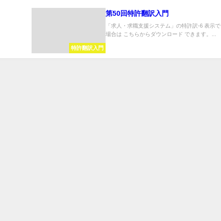
第50回特許翻訳入門
「求人・求職支援システム」の特許訳-6 表示
場合は こちらからダウンロード できます。...
特許翻訳入門