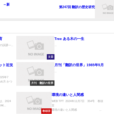
」 ～新
第247回 翻訳の歴史研究
育
Tree ある木の一生
誤謬―...
...
文芸
ット近況
月刊「翻訳の世界」1985年5月
...
25年7
め方 かつ
月刊・翻訳の世界
環境の違いと人間感
は、2024
WEB TPT 2024年11月7日 354号 巻頭
K...
環境の違いと人間感 ...
巻頭言