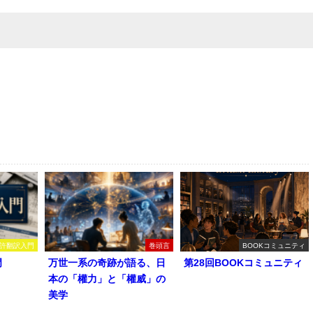
許翻訳入門
巻頭言
BOOKコミュニティ
門
万世一系の奇跡が語る、日
第28回BOOKコミュニティ
本の「權力」と「權威」の
美学