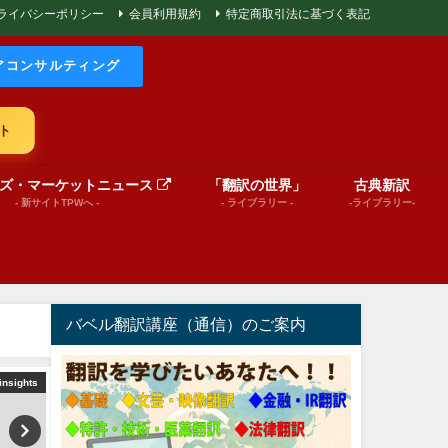
ライバシーポリシー
会員利用規約
特定商取引法に基づく表記
アコンサルティング
ト
ズ・マーケットニュース
「翻訳の世界」
古典新訳
- 新サイトTPWへ -
- ライブラリー -
-ライブラリー-
バベル翻訳講座（通信）のご案内
insights
World News insights
文芸（プレゼンテーショ