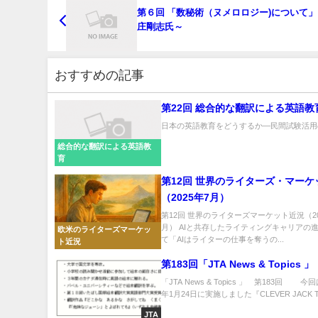
第６回 「数秘術（ヌメロロジー)について
庄剛志氏～
おすすめの記事
第22回 総合的な翻訳による英語教
日本の英語教育をどうするか―民間試験活用の
総合的な翻訳による英語教
育
第12回 世界のライターズ・マーケ
（2025年7月）
第12回 世界のライターズマーケット近況（20
月） AIと共存したライティングキャリアの進
欧米のライターズマーケッ
て「AIはライターの仕事を奪うの...
ト近況
第183回「JTA News & Topics 」
「JTA News & Topics 」 第183回 今回
年1月24日に実施しました『CLEVER JACK TA
JTA