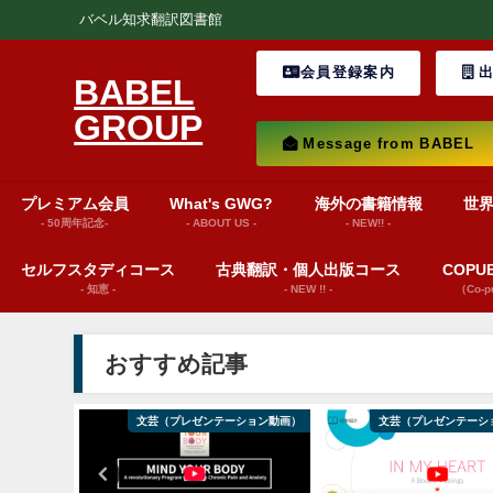
バベル知求翻訳図書館
会員登録案内
出
BABEL
GROUP
Message from BABEL
プレミアム会員
What's GWG?
海外の書籍情報
世
- 50周年記念-
- ABOUT US -
- NEW!! -
セルフスタディコース
古典翻訳・個人出版コース
COP
- 知恵 -
- NEW !! -
（Co-
おすすめ記事
from BABEL
文芸（プレゼンテーション動画）
文芸（プレゼンテーシ