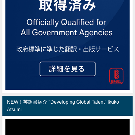
NEW！英訳書紹介 "Developing Global Talent" Ikuko
Atsumi
動
画