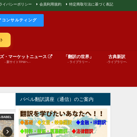
ライバシーポリシー
会員利用規約
特定商取引法に基づく表記
アコンサルティング
ト
ズ・マーケットニュース
「翻訳の世界」
古典新訳
- 新サイトTPWへ -
- ライブラリー -
-ライブラリー-
バベル翻訳講座（通信）のご案内
m BABEL
文芸（プレゼンテーション動画）
文芸（プレゼンテーショ