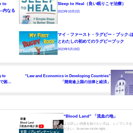
e to
Sleep to Heal（良い眠りこそ治療）
ーク―内なる
2023年10月2日
マイ・ファースト・ラグビー・ブック‐
とわたしの初めてのラグビーブック
2023年5月19日
 to
“Law and Economics in Developing Countries”
お金で困ら
「開発途上国の法律と経済」
“Blood Land” 「流血の地」
より詳しい内容を知りたい方は、シノプシスを
ださい。fa-arrow-circle-right...
文芸（プレゼンテーション