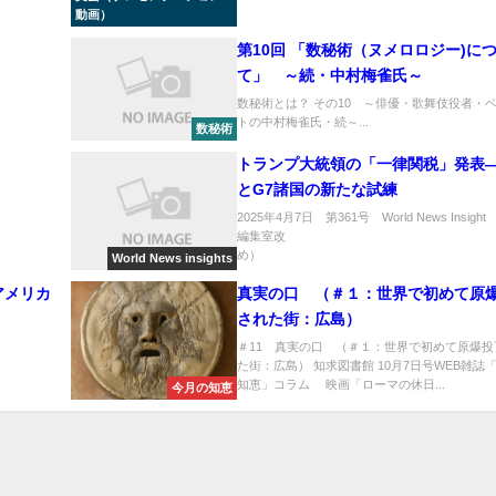
動画）
第10回 「数秘術（ヌメロロジー)に
て」 ～続・中村梅雀氏～
言
数秘術とは？ その10 ～俳優・歌舞伎役者・
トの中村梅雀氏・続～...
数秘術
トランプ大統領の「一律関税」発表
とG7諸国の新たな試練
2025年4月7日 第361号 World News Insight （
編集室改
め） ..
World News insights
「アメリカ
真実の口 （＃１：世界で初めて原
された街：広島）
＃11 真実の口 （＃１：世界で初めて原爆投
た街：広島） 知求図書館 10月7日号WEB雑誌
知恵」コラム 映画「ローマの休日...
今月の知恵