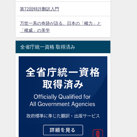
第72回特許翻訳入門
万世一系の奇跡が語る、日本の「權力」と
「權威」の美学
全省庁統一資格 取得済み