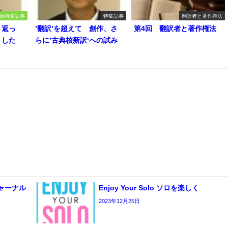
始特集記事
特集記事
翻訳者と著作権法
り返っ
’翻訳’を超えて 創作、さ
第4回 翻訳者と著作権法
うした
らに’古典核新訳‘への試み
 ジャーナル
Enjoy Your Solo ソロを楽しく
2023年12月25日