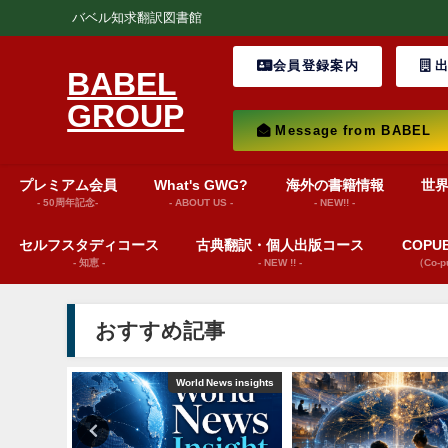
バベル知求翻訳図書館
会員登録案内
出
BABEL
GROUP
Message from BABEL
プレミアム会員
What's GWG?
海外の書籍情報
世
- 50周年記念-
- ABOUT US -
- NEW!! -
セルフスタディコース
古典翻訳・個人出版コース
COP
- 知恵 -
- NEW !! -
（Co-
おすすめ記事
巻頭言
World News insights