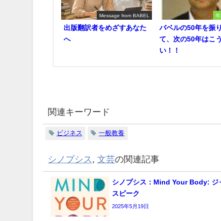
Message from BABEL
年
出版翻訳者をめざすあなた
バベルの50年を振
へ
て、次の50年はこ
い！！
関連キーワード
ビジネス
一般教養
シノプシス
,
文芸
の関連記事
シノプシス：Mind Your Body:
スピーク
2025年5月19日