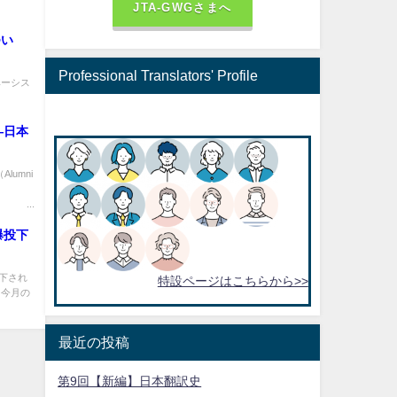
JTA-GWGさまへ
つい
Professional Translators' Profile
ベーシス
―日本
Alumni
.
爆投下
下され
特設ページはこちらから>>
「今月の
最近の投稿
第9回【新編】日本翻訳史