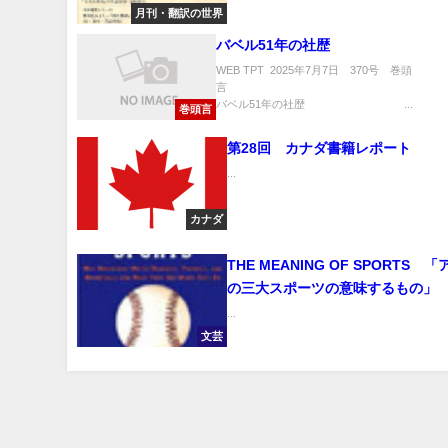
月刊・翻訳の世界
バベル51年の社歴
WEB TPT 2025年7月7日 370号 巻頭
バベル51年の社歴 ...
巻頭言
第28回 カナダ書籍レポート
...
カナダ
THE MEANING OF SPORTS 
の三大スポーツの意味するもの」
...
文芸