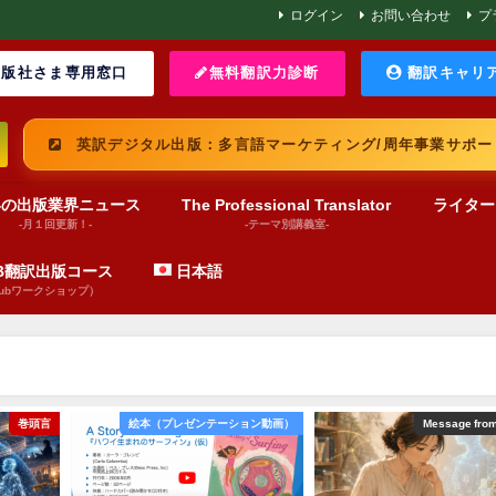
ログイン
お問い合わせ
プ
版社さま専用窓口
無料翻訳力診断
翻訳キャリ
英訳デジタル出版：多言語マーケティング/周年事業サポー
界の出版業界ニュース
The Professional Translator
ライター
-月１回更新！-
-テーマ別講義室-
UB翻訳出版コース
日本語
pubワークショップ）
巻頭言
絵本（プレゼンテーション動画）
Message fro