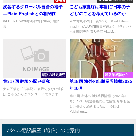
巻頭言
World News insights
変容するグローバル言語の地平
こども家庭庁は本当に'日本の子
―Plain Englishとの相関性
ども'のことを考えているのか
？！
WEB TPT 2026年4月22日 389号 巻頭
2022年8月22日 第322号 World News
言 ..
Insight （ALUMNI編集室改め） 発行：バ
ベル翻訳専門職大学院 ALUM...
翻訳の歴史研究
出版業界誌から
第317回 翻訳の歴史研究
第18回 海外の出版業界情報2025
年10月
太安万侶と『古事記』 表示できない場合
は こちらからダウンロード できます。...
第18回 海外の出版業界情報（2025年10
月） Sci-Fi関連書籍の出版情報 今年も厳
しい暑さが続きましたが、今回は
Publishers...
バベル翻訳講座（通信）のご案内