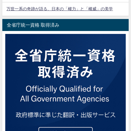
万世一系の奇跡が語る、日本の「權力」と「權威」の美学
全省庁統一資格 取得済み