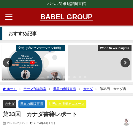
バベル知求翻訳図書館
BABEL GROUP
おすすめ記事
文芸（プレゼンテーション動画）
World News insights
ホーム
テーマ別講義室
世界の出版事情
カナダ
第33回 カナダ書籍
レポート
カナダ
世界の出版事情
世界の出版業界ニュース
第33回 カナダ書籍レポート
2021年2月22日
2024年6月17日