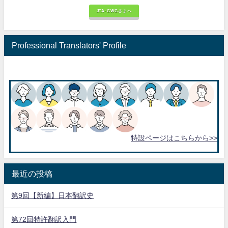
JTA-GWGさまへ
Professional Translators' Profile
特設ページはこちらから>>
最近の投稿
第9回【新編】日本翻訳史
第72回特許翻訳入門