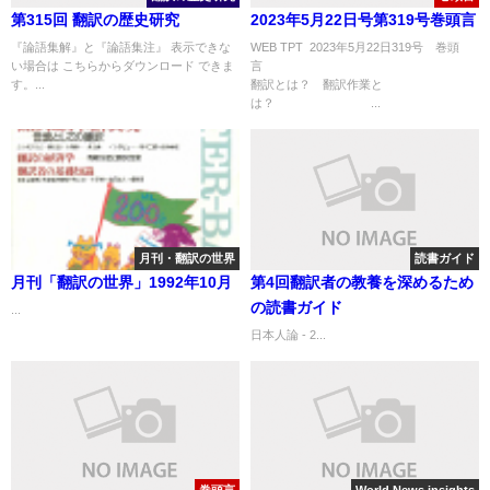
第315回 翻訳の歴史研究
2023年5月22日号第319号巻頭言
『論語集解』と『論語集注』 表示できな
WEB TPT 2023年5月22日319号 巻頭
い場合は こちらからダウンロード できま
す。...
翻訳とは？ 翻訳作業と
は？ ...
月刊・翻訳の世界
読書ガイド
月刊「翻訳の世界」1992年10月
第4回翻訳者の教養を深めるため
の読書ガイド
...
日本人論 - 2...