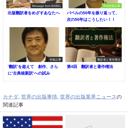
Message from BABEL
年始特集記事
出版翻訳者をめざすあなたへ
バベルの50年を振り返って、
次の50年はこうしたい！！
特集記事
翻訳者と著作権法
’翻訳’を超えて 創作、さら
第4回 翻訳者と著作権法
に’古典核新訳‘への試み
カナダ
,
世界の出版事情
,
世界の出版業界ニュース
の
関連記事