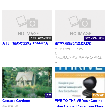
...
...
月刊・翻訳の世界
翻訳の歴史研究
月刊「翻訳の世界」1984年9月
第289回翻訳の歴史研究
...
コーネリアス・ライアン
『史上最大の作戦』 表示できない場合は
こ...
文芸
科学技術
Cottage Gardens
FIVE TO THRIVE-Your Cutting-
Edge Cancer Prevention Plan-
音声動画で聞く...