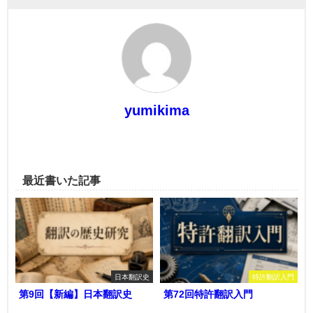
yumikima
最近書いた記事
日本翻訳史
特許翻訳入門
第9回【新編】日本翻訳史
第72回特許翻訳入門