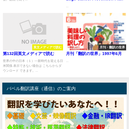
...
英文メディアで読む
月刊・翻訳の世界
第132回英文メディアで読む
月刊「翻訳の世界」1997年6月
世界の中の日本（１）―新時代を迎える日
...
米関係 表示できない場合は こちらからダ
ウンロード できます。...
バベル翻訳講座（通信）のご案内