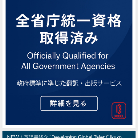
NEW！英訳書紹介 "Developing Global Talent" Ikuko