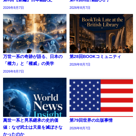
2026年8月7日
2026年8月7日
万世一系の奇跡が語る、日本の
第28回BOOKコミュニティ
「權力」と「權威」の美学
2026年8月7日
2026年8月7日
萬世一系と男系継承の史的価
第79回世界の出版事情
値：なぜ武士は天皇を滅ぼさな
2026年8月7日
かったのか