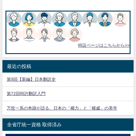
特設ページはこちらから>>
最近の投稿
第9回【新編】日本翻訳史
第72回特許翻訳入門
万世一系の奇跡が語る、日本の「權力」と「權威」の美学
全省庁統一資格 取得済み