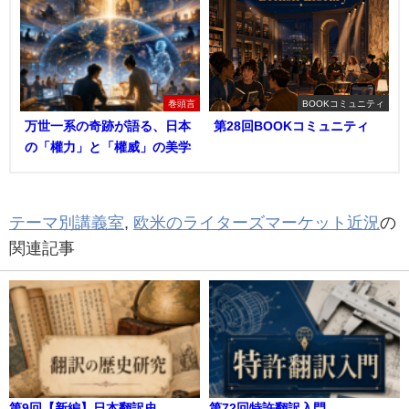
巻頭言
BOOKコミュニティ
万世一系の奇跡が語る、日本
第28回BOOKコミュニティ
の「權力」と「權威」の美学
テーマ別講義室
,
欧米のライターズマーケット近況
の
関連記事
第9回【新編】日本翻訳史
第72回特許翻訳入門