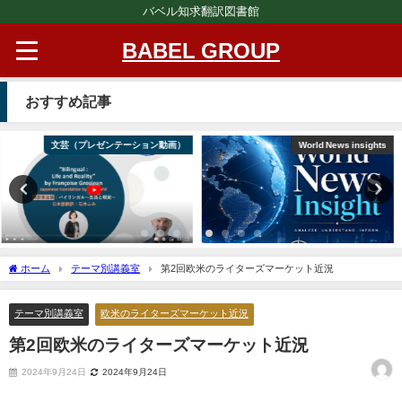
バベル知求翻訳図書館
BABEL GROUP
おすすめ記事
World News insights
文芸（プレゼンテーション動画）
ホーム
テーマ別講義室
第2回欧米のライターズマーケット近況
テーマ別講義室
欧米のライターズマーケット近況
第2回欧米のライターズマーケット近況
2024年9月24日
2024年9月24日