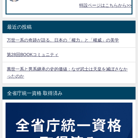
特設ページはこちらから>>
最近の投稿
万世一系の奇跡が語る、日本の「權力」と「權威」の美学
第28回BOOKコミュニティ
萬世一系と男系継承の史的価値：なぜ武士は天皇を滅ぼさなか
ったのか
全省庁統一資格 取得済み