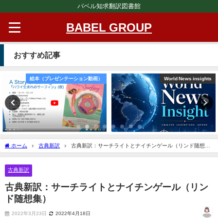
バベル知求翻訳図書館
BABEL GROUP
おすすめ記事
絵本（プレゼンテーション動画）
World News insights
ホーム
古典新訳
古典新訳：サーチライトとナイチンゲール（リンド随想
集）
古典新訳
古典新訳：サーチライトとナイチンゲール（リン
ド随想集）
2022年3月23日
2022年4月18日