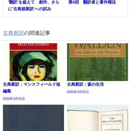
’翻訳’を超えて 創作、さら
第4回 翻訳者と著作権法
に’古典核新訳‘への試み
古典新訳
の関連記事
古典新訳：マンスフィールド短
古典新訳：森の生活
編集
2022年3月31日
2022年3月31日