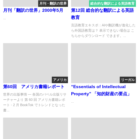
月刊・翻訳の世界
総合的な翻訳による英語教育
月刊「翻訳の世界」2000年5月
第12回 総合的な翻訳による英語
教育
...
言語教育エキスポ：AIや翻訳機が進化した
ら外国語教育は？ 表示できない場合は こ
ちらからダウンロード できます。...
アメリカ
リーガル
第60回 アメリカ書籍レポート
“Essentials of Intellectual
Property” 「知的財産の要点」
世界の出版事情 ― 各国のバベル出版リサ
ーチャーより 第 60 回 アメリカ書籍レポ
...
ート - 2 月 BookTok でトレンドとなった
書...