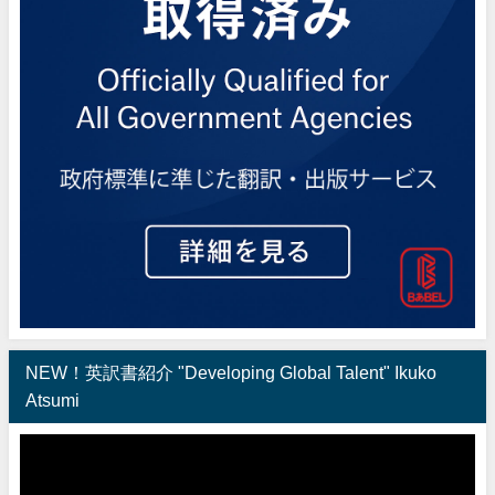
NEW！英訳書紹介 "Developing Global Talent" Ikuko
Atsumi
動
画