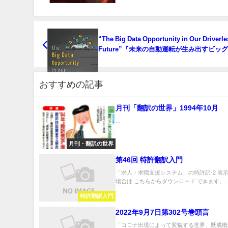
“The Big Data Opportunity in Our Driverle
Future”『未来の自動運転が生み出すビッ
の商機』
おすすめの記事
月刊「翻訳の世界」1994年10月
...
月刊・翻訳の世界
第46回 特許翻訳入門
「求人・求職支援システム」の特許訳-2 表
場合は こちらからダウンロード できます。..
特許翻訳入門
2022年9月7日第302号巻頭言
「コロナ出現によって変貌する世界、既成概