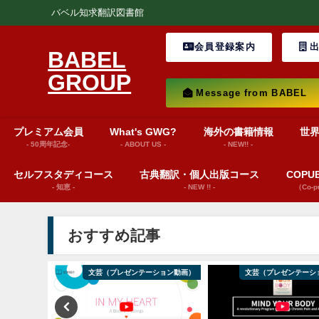
バベル知求翻訳図書館
会員登録案内
出
BABEL
GROUP
Message from BABEL
プレミアム会員
What's GWG?
海外の書籍情報
世
- 50周年記念-
- ABOUT US -
- NEW!! -
セルフスタディコース
古典翻訳・個人出版コース
COP
- 知恵 -
- NEW !! -
（Co-
おすすめ記事
ション動画）
文芸（プレゼンテーション動画）
文芸（プレゼンテーシ