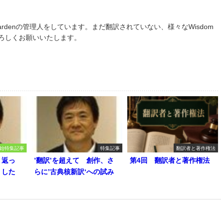
om Gardenの管理人をしています。まだ翻訳されていない、様々なWisdom
よろしくお願いいたします。
始特集記事
特集記事
翻訳者と著作権法
り返っ
’翻訳’を超えて 創作、さ
第4回 翻訳者と著作権法
うした
らに’古典核新訳‘への試み