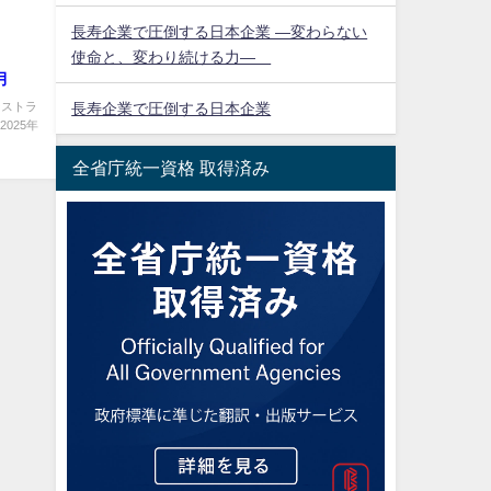
長寿企業で圧倒する日本企業 ―変わらない
使命と、変わり続ける力―
月
ーストラ
長寿企業で圧倒する日本企業
025年
全省庁統一資格 取得済み