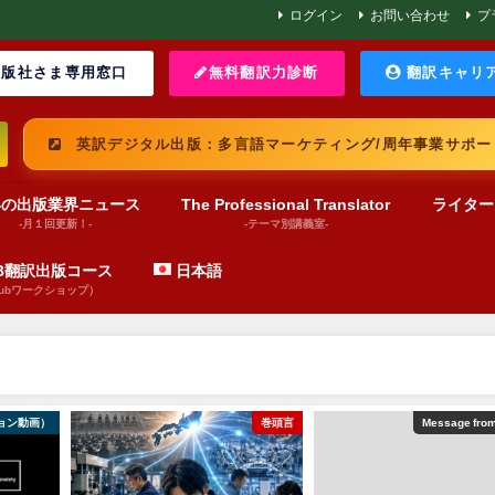
ログイン
お問い合わせ
プ
版社さま専用窓口
無料翻訳力診断
翻訳キャリ
英訳デジタル出版：多言語マーケティング/周年事業サポー
界の出版業界ニュース
The Professional Translator
ライター
-月１回更新！-
-テーマ別講義室-
UB翻訳出版コース
日本語
pubワークショップ）
ョン動画）
巻頭言
Message fro