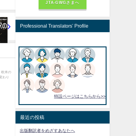
JTA-GWGさまへ
Professional Translators' Profile
 欧米の
変わり
特設ページはこちらから>>
最近の投稿
出版翻訳者をめざすあなたへ