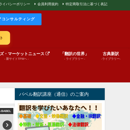
ライバシーポリシー
会員利用規約
特定商取引法に基づく表記
アコンサルティング
ト
ズ・マーケットニュース
「翻訳の世界」
古典新訳
- 新サイトTPWへ -
- ライブラリー -
-ライブラリー-
バベル翻訳講座（通信）のご案内
m BABEL
文芸（プレゼンテーション動画）
World News in