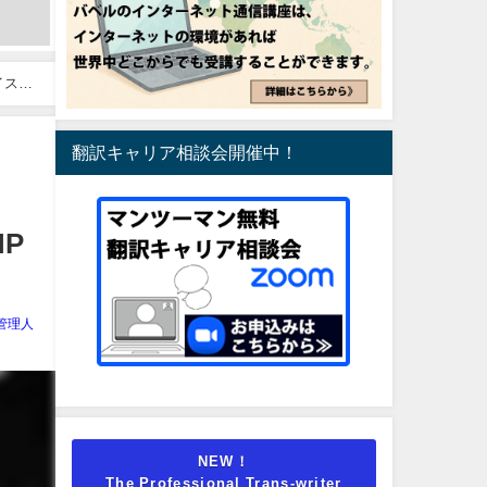
 ゴイス医
翻訳キャリア相談会開催中！
MP
管理人
NEW！
The Professional Trans-writer