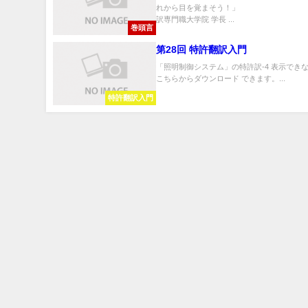
れから目を覚まそう！」 
訳専門職大学院 学長 ...
巻頭言
第28回 特許翻訳入門
「照明制御システム」の特許訳-4 表示でき
こちらからダウンロード できます。...
特許翻訳入門