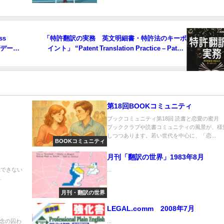
ss
「特許翻訳の実務 英文明細書・特許法のキーポ
グデータ
イント」 “Patent Translation Practice – Patent
Specifications Written in English and Patent
Laws”
第18回BOOKコミュニティ
ブックコミュニティ第18回 読書と恋愛の蜜月
ブッククラブや読書コミュニティの風景が、様
しつつあります。若い世代を中心に、「恋...
BOOKコミュニティ
月刊「翻訳の世界」1983年8月
示できない
...
.
月刊・翻訳の世界
LEGAL.comm 2008年7月
念の囚わ
...