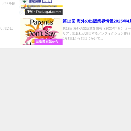
バベル翻
月刊・The Legal.comm
第12回 海外の出版業界情報2025年4
ない場合は
第12回 海外の出版業界情報（2025年4月） オ
リア：出版社が注目するノンフィクション作品 2
3月11日から13日にかけて...
出版業界誌から