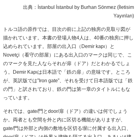
出典：İstanbul İstanbul by Burhan Sönmez (İletisim
Yayınları)
トルコ語の原作では、目次の前に上記の独房の見取り図が
描かれています。本書の登場人物4人は、40番の独房に押し
込められています。部屋の出入口（Demir kapı）と
Novetçi（看守の部屋）にある出入口のマークは同じで、こ
のマークを見た人ならそれが扉（ドア）だとわかるでしょ
う。Demir Kapıは日本語で「鉄の扉」の意味です。ところ
が、英訳版では”Iron gate”、それを受けて日本語版では「鉄
の門」と訳されており、鉄の門は第一章のタイトルにもな
っています。
それでは、gate/門とdoor/扉（ドア）の違いは何でしょう
か。両者とも空間を外と内に区切る機能がありますが、
gate/門は外部と内側の敷地を区切る塀に付属する出入口、
door/扉（ドア）は外界と建物を隔てる出入口、あるいは建