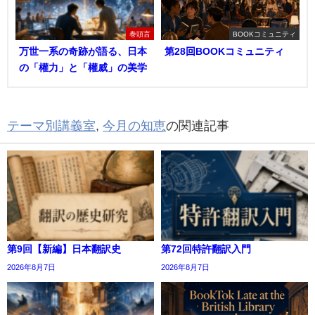
巻頭言
BOOKコミュニティ
万世一系の奇跡が語る、日本
第28回BOOKコミュニティ
の「權力」と「權威」の美学
テーマ別講義室
,
今月の知恵
の関連記事
第9回【新編】日本翻訳史
第72回特許翻訳入門
2026年8月7日
2026年8月7日