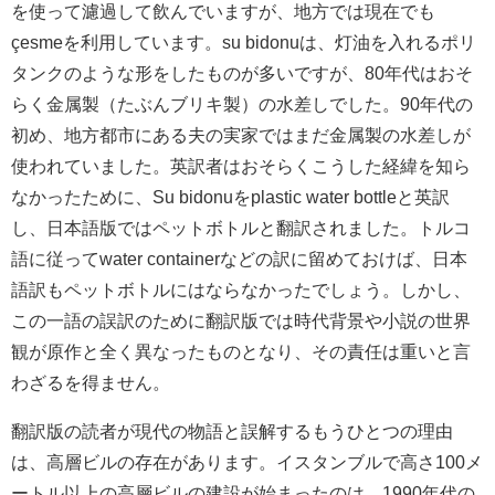
を使って濾過して飲んでいますが、地方では現在でも
çesmeを利用しています。su bidonuは、灯油を入れるポリ
タンクのような形をしたものが多いですが、80年代はおそ
らく金属製（たぶんブリキ製）の水差しでした。90年代の
初め、地方都市にある夫の実家ではまだ金属製の水差しが
使われていました。英訳者はおそらくこうした経緯を知ら
なかったために、Su bidonuをplastic water bottleと英訳
し、日本語版ではペットボトルと翻訳されました。トルコ
語に従ってwater containerなどの訳に留めておけば、日本
語訳もペットボトルにはならなかったでしょう。しかし、
この一語の誤訳のために翻訳版では時代背景や小説の世界
観が原作と全く異なったものとなり、その責任は重いと言
わざるを得ません。
翻訳版の読者が現代の物語と誤解するもうひとつの理由
は、高層ビルの存在があります。イスタンブルで高さ100メ
ートル以上の高層ビルの建設が始まったのは、1990年代の