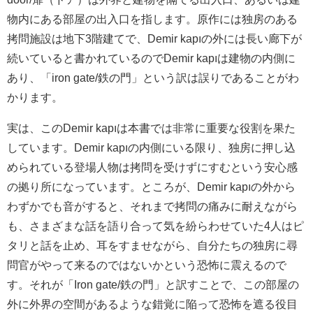
物内にある部屋の出入口を指します。原作には独房のある
拷問施設は地下3階建てで、Demir kapıの外には長い廊下が
続いていると書かれているのでDemir kapıは建物の内側に
あり、「iron gate/鉄の門」という訳は誤りであることがわ
かります。
実は、このDemir kapıは本書では非常に重要な役割を果た
しています。Demir kapıの内側にいる限り、独房に押し込
められている登場人物は拷問を受けずにすむという安心感
の拠り所になっています。ところが、Demir kapıの外から
わずかでも音がすると、それまで拷問の痛みに耐えながら
も、さまざまな話を語り合って気を紛らわせていた4人はピ
タリと話を止め、耳をすませながら、自分たちの独房に尋
問官がやって来るのではないかという恐怖に震えるので
す。それが「Iron gate/鉄の門」と訳すことで、この部屋の
外に外界の空間があるような錯覚に陥って恐怖を遮る役目