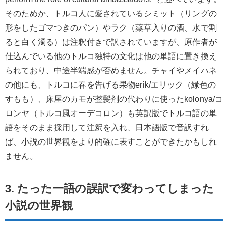
そのためか、トルコ人に愛されているシミット（リングの
形をしたゴマつきのパン）やラク（薬草入りの酒、水で割
ると白く濁る）は注釈付きで訳されていますが、原作者が
仕込んでいる他のトルコ独特の文化は他の単語に置き換え
られており、中途半端感が否めません。チャイやメイハネ
の他にも、トルコに春を告げる果物erik/エリック（緑色の
すもも）、床屋のカモが整髪剤の代わりに使ったkolonya/コ
ロンヤ（トルコ風オーデコロン）も英訳版でトルコ語の単
語をそのまま採用して注釈を入れ、日本語版で音訳すれ
ば、小説の世界観をより的確に表すことができたかもしれ
ません。
3. たった一語の誤訳で変わってしまった
小説の世界観