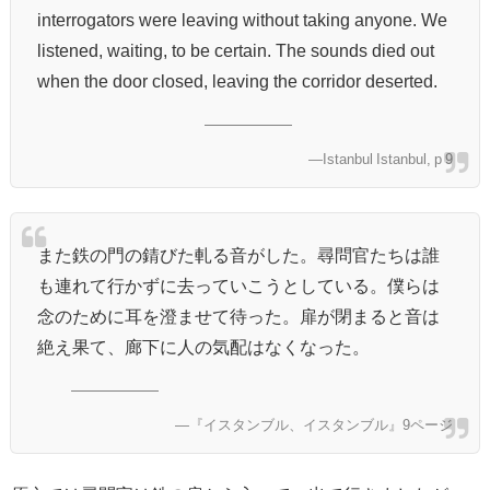
interrogators were leaving without taking anyone. We
listened, waiting, to be certain. The sounds died out
when the door closed, leaving the corridor deserted.
―Istanbul Istanbul, p 9
また鉄の門の錆びた軋る音がした。尋問官たちは誰
も連れて行かずに去っていこうとしている。僕らは
念のために耳を澄ませて待った。扉が閉まると音は
絶え果て、廊下に人の気配はなくなった。
―『イスタンブル、イスタンブル』9ページ