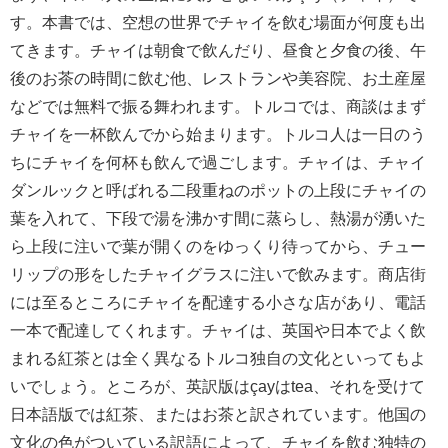
す。本書では、空想の世界でチャイを飲む場面が何度も出
てきます。チャイは朝食で飲んだり、昼食と夕食の後、午
後のお茶の時間に飲む他、レストランや美容院、お土産屋
などでは無料で振る舞われます。トルコでは、商談はまず
チャイを一杯飲んでから始まります。トルコ人は一日のう
ちにチャイを何杯も飲んで過ごします。チャイは、チャイ
ダンルックと呼ばれる二段重ねのポットの上段にチャイの
葉を入れて、下段で湯を沸かす間に蒸らし、熱湯が湧いた
ら上段に注いで葉が開くのをゆっくり待ってから、チュー
リップの形をしたチャイグラスに注いで飲みます。商店街
には至るところにチャイを配達する小さな店があり、電話
一本で配達してくれます。チャイは、英国や日本でよく飲
まれる紅茶とは全く異なるトルコ独自の文化といってもよ
いでしょう。ところが、英訳版はçayはtea、それを受けて
日本語版では紅茶、またはお茶と訳されています。他国の
文化の色がついている訳語によって、チャイを飲む独特の