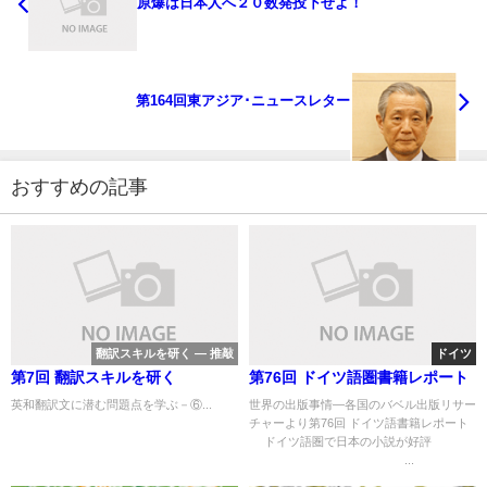
原爆は日本人へ２０数発投下せよ！
第164回東アジア･ニュースレター
おすすめの記事
翻訳スキルを研く ― 推敲
ドイツ
第7回 翻訳スキルを研く
第76回 ドイツ語圏書籍レポート
英和翻訳文に潜む問題点を学ぶ－⑥...
世界の出版事情―各国のバベル出版リサー
チャーより第76回 ドイツ語書籍レポート
ドイツ語圏で日本の小説が好評
...