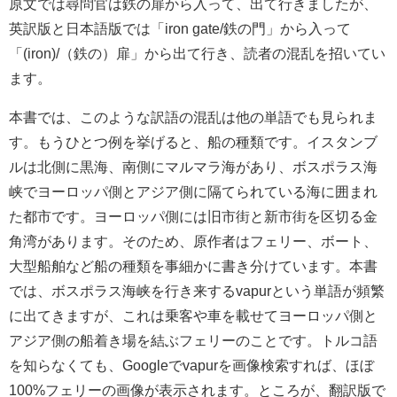
原文では尋問官は鉄の扉から入って、出て行きましたが、
英訳版と日本語版では「iron gate/鉄の門」から入って
「(iron)/（鉄の）扉」から出て行き、読者の混乱を招いてい
ます。
本書では、このような訳語の混乱は他の単語でも見られま
す。もうひとつ例を挙げると、船の種類です。イスタンブ
ルは北側に黒海、南側にマルマラ海があり、ボスポラス海
峡でヨーロッパ側とアジア側に隔てられている海に囲まれ
た都市です。ヨーロッパ側には旧市街と新市街を区切る金
角湾があります。そのため、原作者はフェリー、ボート、
大型船舶など船の種類を事細かに書き分けています。本書
では、ボスポラス海峡を行き来するvapurという単語が頻繁
に出てきますが、これは乗客や車を載せてヨーロッパ側と
アジア側の船着き場を結ぶフェリーのことです。トルコ語
を知らなくても、Googleでvapurを画像検索すれば、ほぼ
100%フェリーの画像が表示されます。ところが、翻訳版で