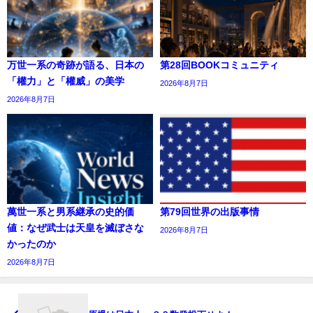
万世一系の奇跡が語る、日本の
第28回BOOKコミュニティ
「權力」と「權威」の美学
2026年8月7日
2026年8月7日
萬世一系と男系継承の史的価
第79回世界の出版事情
値：なぜ武士は天皇を滅ぼさな
2026年8月7日
かったのか
2026年8月7日