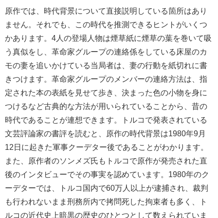
原作では、時代背景について直接説明している箇所はあり
ません。それでも、この時代を推測できるヒントがいくつ
かあります。4人の登場人物は煙草紙に煙草の葉を巻いて吸
う真似をし、革命家グループの連絡係をしている床屋のカ
モの妻を追いかけている当局者は、妻の行動を紙切れに書
きつけます。革命家グループのメンバーの連絡方法は、指
定された本の表紙を見せて歩き、決まった色の小物を身に
つけるなど古典的な方法が用いられていることから、昔の
時代であることが連想できます。トルコで発表されている
文芸評論家の書評を読むと、原作の時代背景は1980年9月
12日に起きた軍事クーデター後であることがわかります。
また、原作者のソンメズ氏もトルコで原作が発売された直
後のインタビューでその事実を認めています。1980年のク
ーデターでは、トルコ国内で60万人以上が逮捕され、裁判
も行われないまま刑務所内で拷問死した拘束者も多く、ト
ルコの近代史上暗黒の歴史のひとつとして数えられていま