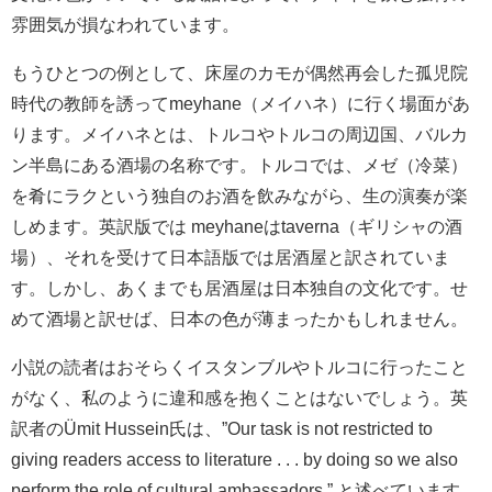
雰囲気が損なわれています。
もうひとつの例として、床屋のカモが偶然再会した孤児院
時代の教師を誘ってmeyhane（メイハネ）に行く場面があ
ります。メイハネとは、トルコやトルコの周辺国、バルカ
ン半島にある酒場の名称です。トルコでは、メゼ（冷菜）
を肴にラクという独自のお酒を飲みながら、生の演奏が楽
しめます。英訳版では meyhaneはtaverna（ギリシャの酒
場）、それを受けて日本語版では居酒屋と訳されていま
す。しかし、あくまでも居酒屋は日本独自の文化です。せ
めて酒場と訳せば、日本の色が薄まったかもしれません。
小説の読者はおそらくイスタンブルやトルコに行ったこと
がなく、私のように違和感を抱くことはないでしょう。英
訳者のÜmit Hussein氏は、”Our task is not restricted to
giving readers access to literature . . . by doing so we also
perform the role of cultural ambassadors.” と述べています。