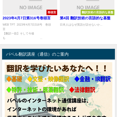
巻頭言
翻訳技術の言語的な基盤
2023年4月7日第316号巻頭言
第4回 翻訳技術の言語的な基盤
WEB TPT 2023年4月7日316号 巻頭
日本人はなぜ英語が話せないか...
言
【翻訳一筋】そして今後
も ...
バベル翻訳講座（通信）のご案内