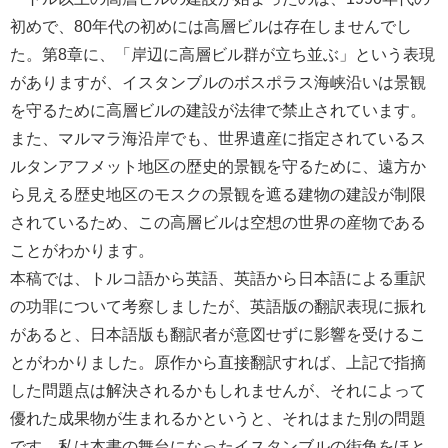
初めで、80年代の初めには高層ビルは存在しませんでし
た。第8章に、「岸辺に高層ビル群が立ち並ぶ」という表現
がありますが、イスタンブルのボスポラス海峡沿いは景観
を守るために高層ビルの建設が法律で禁止されています。
また、マルマラ海沿岸でも、世界遺産に指定されているス
ルタンアフメット地区の歴史的景観を守るために、遠方か
ら見える歴史地区のモスクの景観を遮る建物の建設が制限
されているため、この高層ビルは空想の世界の産物である
ことがわかります。
本稿では、トルコ語から英語、英語から日本語による重訳
の功罪について考察しましたが、英語版の翻訳表現に振れ
があると、日本語版も翻訳者が意図せずに影響を受けるこ
とがわかりました。原作から直接翻訳すれば、上記で指摘
した問題点は解決されるかもしれませんが、それによって
優れた成果物が生まれるかというと、それはまた別の問題
です。私は本書の舞台になったイスタンブルの街角をほと