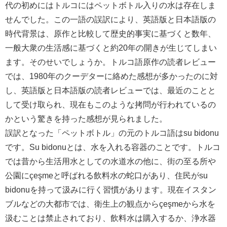
代の初めにはトルコにはペットボトル入りの水は存在しま
せんでした。この一語の誤訳により、英語版と日本語版の
時代背景は、原作と比較して歴史的事実に基づくと数年、
一般大衆の生活感に基づくと約20年の開きが生じてしまい
ます。そのせいでしょうか。トルコ語原作の読者レビュー
では、1980年のクーデターに絡めた感想が多かったのに対
し、英語版と日本語版の読者レビューでは、最近のことと
して受け取られ、現在もこのような拷問が行われているの
かという驚きを持った感想が見られました。
誤訳となった「ペットボトル」の元のトルコ語はsu bidonu
です。Su bidonuとは、水を入れる容器のことです。トルコ
では昔から生活用水としての水道水の他に、街の至る所や
公園にçeşmeと呼ばれる飲料水の蛇口があり、住民がsu
bidonuを持って汲みに行く習慣があります。現在イスタン
ブルなどの大都市では、衛生上の観点からçeşmeから水を
汲むことは禁止されており、飲料水は購入するか、浄水器