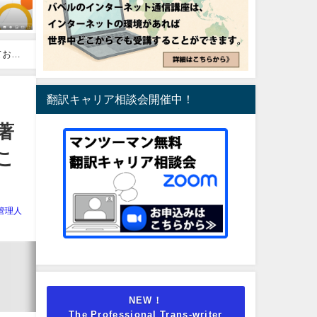
翻訳キャリア相談会開催中！
「著
こ
管理人
NEW！
The Professional Trans-writer