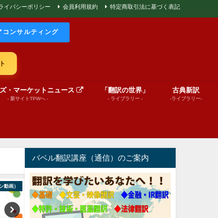
ライバシーポリシー
会員利用規約
特定商取引法に基づく表記
アコンサルティング
ト
ズ・マーケットニュース
「翻訳の世界」
古典新訳
- 新サイトTPWへ -
- ライブラリー -
-ライブラリー-
バベル翻訳講座（通信）のご案内
ーション動画）
World News insights
絵本（プレゼンテー