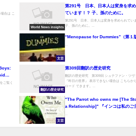
第291号 日本、日本人は変身を求
ています！？ 子、孫のために。
場合は こ
第291号 日本、日本人は変身を求められてい
子、孫のために。...
World News insights
“Menopause for Dummies”（第
...
文芸
 Boys:
第309回翻訳の歴史研究
oid
翻訳の歴史研究 第309回 シュテファン・ツヴ
『昨日の世界』 表示できない場合は こちらか
ラウマを
をご覧く
ロード できます。...
子に育て
翻訳の歴史研究
"The Parrot who owns me [The Sto
a Relationship]" 『インコは私の
――絆の物語――』
...
文芸