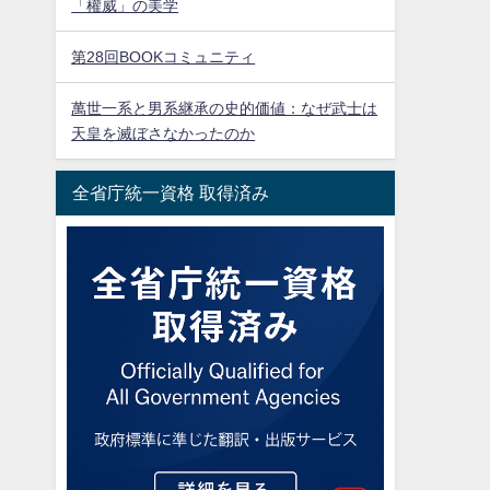
「權威」の美学
第28回BOOKコミュニティ
萬世一系と男系継承の史的価値：なぜ武士は
天皇を滅ぼさなかったのか
全省庁統一資格 取得済み