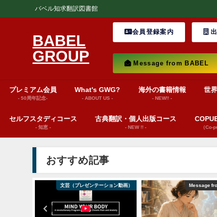
バベル知求翻訳図書館
会員登録案内
出
BABEL
GROUP
Message from BABEL
プレミアム会員
What's GWG?
海外の書籍情報
世
- 50周年記念-
- ABOUT US -
- NEW!! -
セルフスタディコース
古典翻訳・個人出版コース
COP
- 知恵 -
- NEW !! -
（Co-
おすすめ記事
テーション動画）
Message from BABEL