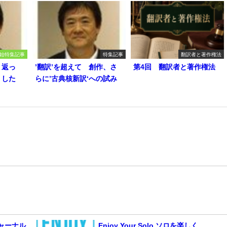
始特集記事
特集記事
翻訳者と著作権法
り返っ
’翻訳’を超えて 創作、さ
第4回 翻訳者と著作権法
うした
らに’古典核新訳‘への試み
 ジャーナル
Enjoy Your Solo ソロを楽しく