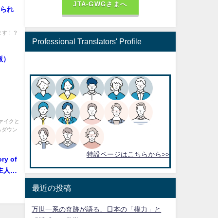
JTA-GWGさまへ
められ
ます！？
Professional Translators' Profile
１版）
ァイクと
らダウン
特設ページはこちらから>>
ry of
ご主人様
最近の投稿
万世一系の奇跡が語る、日本の「權力」と