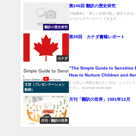
第246回 翻訳の歴史研究
川端康成と『美しい日本の私』 表示できない
ちらからダウンロード できます。...
翻訳の歴史研究
第39回 カナダ書籍レポート
...
カナダ
“The Simple Guide to Sensitive
How to Nurture Children and Av
Trauma” 「敏感な男の子たち ト
より詳しい内容を知りたい方は、シノプシス
文芸（プレゼンテーション
ださい。fa-arrow-circle-right...
抱えることなく個性を発揮できる
動画）
ましょう」
月刊「翻訳の世界」1981年12月
...
月刊・翻訳の世界