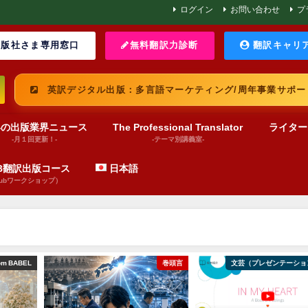
ログイン
お問い合わせ
プ
版社さま専用窓口
無料翻訳力診断
翻訳キャリ
英訳デジタル出版：多言語マーケティング/周年事業サポー
界の出版業界ニュース
The Professional Translator
ライター
-月１回更新！-
-テーマ別講義室-
UB翻訳出版コース
日本語
pubワークショップ）
巻頭言
文芸（プレゼンテーション動画）
文芸（プレゼンテ