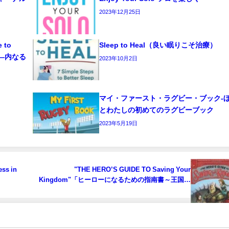
2023年12月25日
e to
Sleep to Heal（良い眠りこそ治療）
ーク―内なる
2023年10月2日
マイ・ファースト・ラグビー・ブック‐
とわたしの初めてのラグビーブック
2023年5月19日
ess in
"THE HERO’S GUIDE TO Saving Your
Kingdom"「ヒーローになるための指南書～王国を
hina):
救う編(へん)～」
」