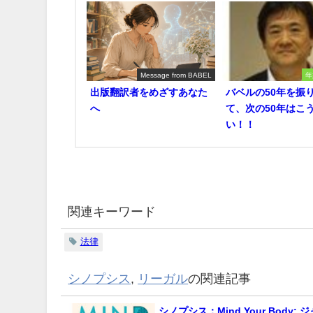
Message from BABEL
年
出版翻訳者をめざすあなた
バベルの50年を振
へ
て、次の50年はこ
い！！
関連キーワード
法律
シノプシス
,
リーガル
の関連記事
シノプシス：Mind Your Body: