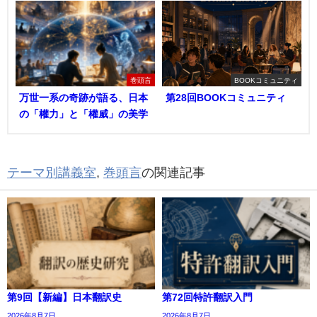
巻頭言
BOOKコミュニティ
万世一系の奇跡が語る、日本
第28回BOOKコミュニティ
の「權力」と「權威」の美学
テーマ別講義室
,
巻頭言
の関連記事
第9回【新編】日本翻訳史
第72回特許翻訳入門
2026年8月7日
2026年8月7日