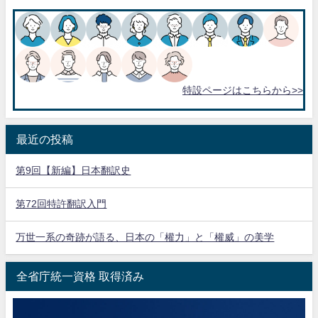
特設ページはこちらから>>
最近の投稿
第9回【新編】日本翻訳史
第72回特許翻訳入門
万世一系の奇跡が語る、日本の「權力」と「權威」の美学
全省庁統一資格 取得済み