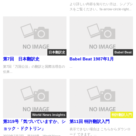
and dying 』『人生最後の冒
より詳しい内容を知りたい方は、シノプシ
スをご覧ください。fa-arrow-circle-right...
険 ～生きることと死ぬことへ
の感動的なアプローチ～』
日本翻訳史
Babel Beat
第7回 日本翻訳史
Babel Beat 1987年1月
第7回「万国公法」の翻訳と国際法理念の
...
伝来...
World News insights
特許翻訳入門
第319号「気づいていますか、シ
第11回 特許翻訳入門
ョック・ドクトリン」
表示できない場合は こちらからダウンロ
ード できます。...
2022年7月7日 第319号 World News