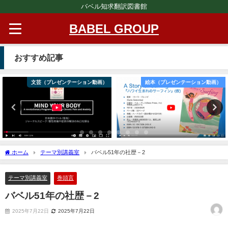
バベル知求翻訳図書館
BABEL GROUP
おすすめ記事
文芸（プレゼンテーション動画）
絵本（プレゼンテーション動画）
ホーム
テーマ別講義室
バベル51年の社歴－2
テーマ別講義室
巻頭言
バベル51年の社歴－2
2025年7月22日
2025年7月22日