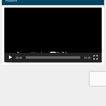
Atsumi
動
画
プ
レ
ー
ヤ
ー
00:00
21:19
Babel Group All Rights Reserved.