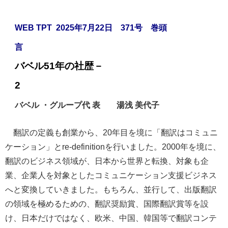
WEB TPT 2025年7月22日 371号 巻頭
言
バベル51年の社歴－
2
バベル ・グループ代 表 湯浅 美代子
翻訳の定義も創業から、
20
年目を境に「翻訳はコミュニ
ケーション」と
re-definition
を行いました。
2000
年を境に、
翻訳のビジネス領域が、日本から世界と転換、対象も企
業、企業人を対象としたコミュニケーション支援ビジネス
へと変換していきました。もちろん、並行して、出版翻訳
の領域を極めるための、翻訳奨励賞、国際翻訳賞等を設
け、日本だけではなく、欧米、中国、韓国等で翻訳コンテ