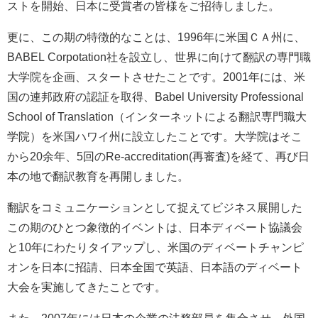
ストを開始、日本に受賞者の皆様をご招待しました。
更に、この期の特徴的なことは、
1996
年に米国ＣＡ州に、
BABEL Corpotation
社を設立し、世界に向けて翻訳の専門職
大学院を企画、スタートさせたことです。
2001
年には、米
国の連邦政府の認証を取得、
Babel University Professional
School of Translation
（インターネットによる翻訳専門職大
学院）を米国ハワイ州に設立したことです。大学院はそこ
から
20
余年、
5
回の
Re-accreditation(
再審査
)
を経て、再び日
本の地で翻訳教育を再開しました。
翻訳をコミュニケーションとして捉えてビジネス展開した
この期のひとつ象徴的イベントは、日本ディベート協議会
と
10
年にわたりタイアップし、米国のディベートチャンピ
オンを日本に招請、日本全国で英語、日本語のディベート
大会を実施してきたことです。
また、
2007
年には日本の企業の法務部員を集合させ、外国