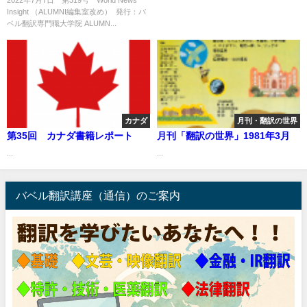
Insight （ALUMNI編集室改め） 発行：バ
ベル翻訳専門職大学院 ALUMN...
カナダ
月刊・翻訳の世界
第35回 カナダ書籍レポート
月刊「翻訳の世界」1981年3月
...
...
バベル翻訳講座（通信）のご案内