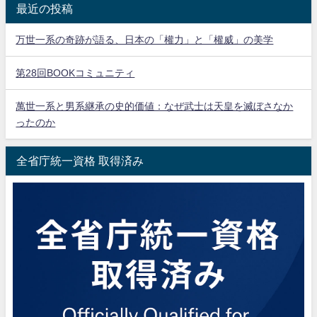
最近の投稿
万世一系の奇跡が語る、日本の「權力」と「權威」の美学
第28回BOOKコミュニティ
萬世一系と男系継承の史的価値：なぜ武士は天皇を滅ぼさなか
ったのか
全省庁統一資格 取得済み