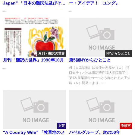
Japan” 「日本の難民法及びその
ー・アイデア！ ユング』
適用」
...
...
月刊・翻訳の世界
NYからひとこと
月刊「翻訳の世界」1990年10月
第5回NYからひとこと
...
AI（人工知能）は天使か悪魔か（１） 谷
口知子：バベル翻訳専門職大学院修了生
第4次産業革命の一つとも称される人工知
能（AI）開発により、...
文芸
巻頭言
“A Country Wife” 「牧草地のメ
バベルグループ、次の50年