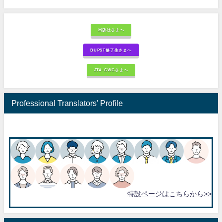
出版社さまへ
BUPST修了生さまへ
JTA-GWGさまへ
Professional Translators' Profile
特設ページはこちらから>>