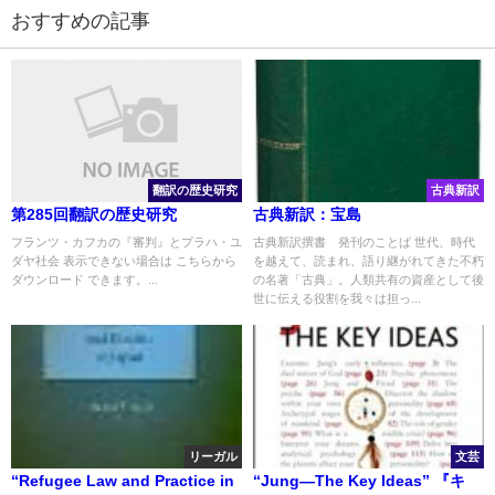
おすすめの記事
翻訳の歴史研究
古典新訳
第285回翻訳の歴史研究
古典新訳：宝島
フランツ・カフカの『審判』とプラハ・ユ
古典新訳撰書 発刊のことば 世代、時代
ダヤ社会 表示できない場合は こちらから
を越えて、読まれ、語り継がれてきた不朽
ダウンロード できます。...
の名著「古典」。人類共有の資産として後
世に伝える役割を我々は担っ...
リーガル
文芸
“Refugee Law and Practice in
“Jung—The Key Ideas” 『キ