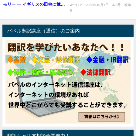
モリー ― イギリスの田舎に嫁い
WEB TPT 2025年10月7日 376号 巻頭
言 
で― 」
...
バベル翻訳講座（通信）のご案内
翻訳キャリア相談会開催中！