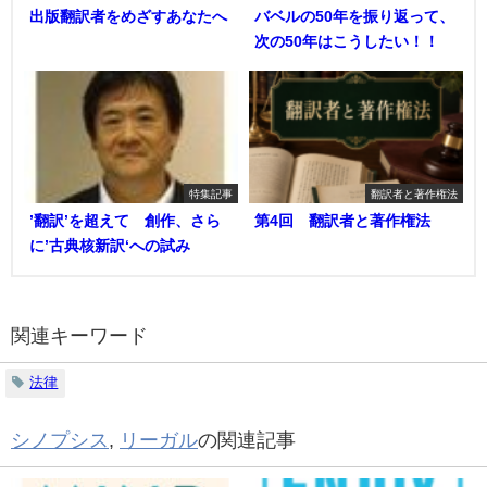
出版翻訳者をめざすあなたへ
バベルの50年を振り返って、
次の50年はこうしたい！！
特集記事
翻訳者と著作権法
’翻訳’を超えて 創作、さら
第4回 翻訳者と著作権法
に’古典核新訳‘への試み
関連キーワード
法律
シノプシス
,
リーガル
の関連記事