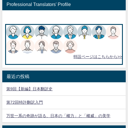
Professional Translators' Profile
特設ページはこちらから>>
最近の投稿
第9回【新編】日本翻訳史
第72回特許翻訳入門
万世一系の奇跡が語る、日本の「權力」と「權威」の美学