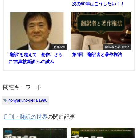
次の50年はこうしたい！！
特集記事
翻訳者と著作権法
’翻訳’を超えて 創作、さら
第4回 翻訳者と著作権法
に’古典核新訳‘への試み
関連キーワード
honyakuno-sekai1990
月刊・翻訳の世界
の関連記事