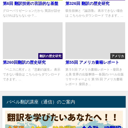
第6回 翻訳技術の言語的な基盤
第326回 翻訳の歴史研究
グローバリゼーションだから 英語が話せ
荻生徂徠と『論語徴』 表示できない場合
なければならないか？...
は こちらからダウンロード できます。...
翻訳の歴史研究
アメリカ
第260回翻訳の歴史研究
第55回 アメリカ書籍レポート
『ベニスに死す』と『悲劇の誕生』 表示
第 5５回 アメリカ書籍レポート－柴田き
できない場合は こちらからダウンロード
え美 世界の出版事情― 各国のバベル出版
できます。...
リサーチャーより 第 55 回 アメリカ書籍
レポート 柴田き...
バベル翻訳講座（通信）のご案内