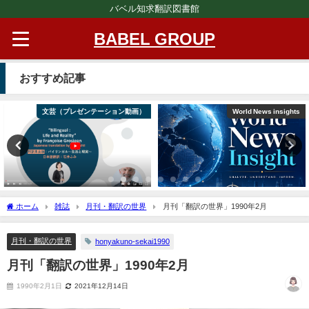
バベル知求翻訳図書館
BABEL GROUP
おすすめ記事
文芸（プレゼンテーション動画）
World News insights
ホーム
雑誌
月刊・翻訳の世界
月刊「翻訳の世界」1990年2月
月刊・翻訳の世界
honyakuno-sekai1990
月刊「翻訳の世界」1990年2月
1990年2月1日
2021年12月14日