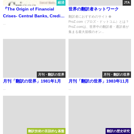
経済
JTA
『The Origin of Financial
世界の翻訳者ネットワーク
Crises- Central Banks, Credit
翻訳者におすすめのサイト 🌐
ProZ.com（プロズ・ドットコム）とは？
Bubbles and the Efficient
...
ProZ.comは、世界中の翻訳者・通訳者が
Market Fallacy -』
集まる最大規模のオン...
月刊・翻訳の世界
月刊・翻訳の世界
月刊「翻訳の世界」1981年1月
月刊「翻訳の世界」1983年11月
...
...
翻訳技術の言語的な基盤
翻訳の歴史研究