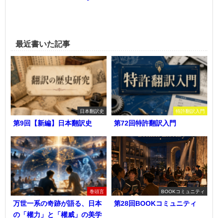
最近書いた記事
日本翻訳史
特許翻訳入門
第9回【新編】日本翻訳史
第72回特許翻訳入門
巻頭言
BOOKコミュニティ
万世一系の奇跡が語る、日本
第28回BOOKコミュニティ
の「權力」と「權威」の美学