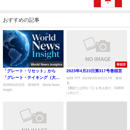
おすすめの記事
World News insights
巻頭言
「グレート・リセット」から
2023年4月23日第317号巻頭言
「グレート・テイキング（大収
WEB TPT 2023年4月22日317号 巻頭
奪）」へのパラダイムシフト
2026年6月22日 第390号 World News
【翻訳とは何か？】を考え続け、50周年
Insight
に向けて...
...