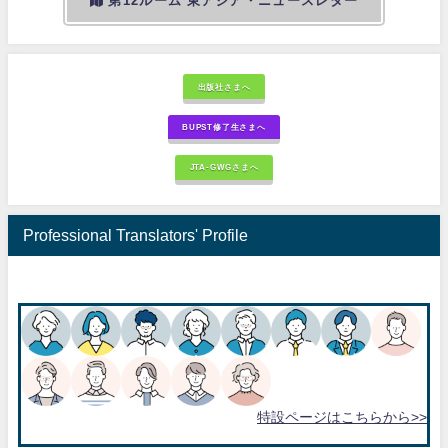
第12ルーム 東アジア・ニュースレター
出版社さまへ
BUPST修了生さまへ
JTA-GWGさまへ
Professional Translators' Profile
特設ページはこちらから>>