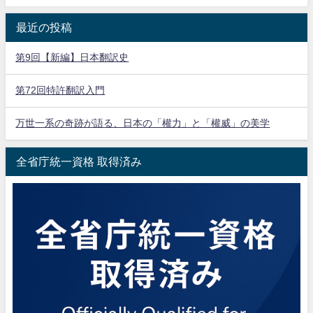
最近の投稿
第9回【新編】日本翻訳史
第72回特許翻訳入門
万世一系の奇跡が語る、日本の「權力」と「權威」の美学
全省庁統一資格 取得済み