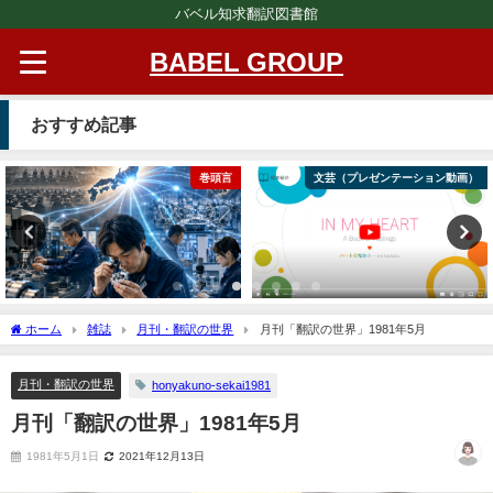
バベル知求翻訳図書館
BABEL GROUP
おすすめ記事
巻頭言
文芸（プレゼンテーション動画）
ホーム
雑誌
月刊・翻訳の世界
月刊「翻訳の世界」1981年5月
月刊・翻訳の世界
honyakuno-sekai1981
月刊「翻訳の世界」1981年5月
1981年5月1日
2021年12月13日