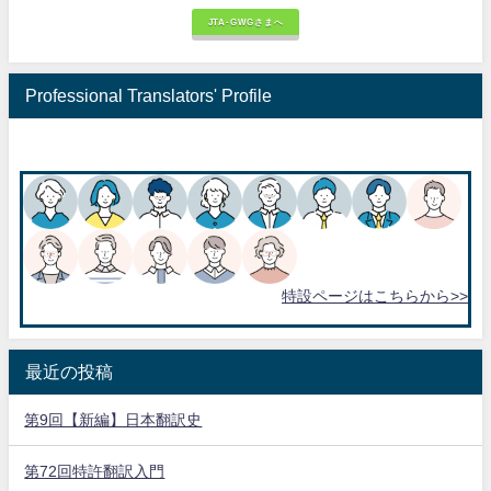
JTA-GWGさまへ
Professional Translators' Profile
特設ページはこちらから>>
最近の投稿
第9回【新編】日本翻訳史
第72回特許翻訳入門