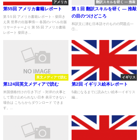
アメリカ
翻訳スキルを研く ― 推敲
第55回 アメリカ書籍レポート
第１回 翻訳スキルを研く ― 推敲
の目のつけどころ
第 5５回 アメリカ書籍レポート－柴田き
え美 世界の出版事情― 各国のバベル出版
和訳文に潜む日本語そのものの問題点―
リサーチャーより 第 55 回 アメリカ書籍
①...
レポート 柴田き...
英文メディアで読む
イギリス
第124回英文メディアで読む
第2回 イギリス絵本レポート
米国債格付けの引き下げ －対岸の火事と
5歳になるまでに読みたい絵本―イギリス
して受け止められない日本 表示できない
編...
場合は こちらからダウンロード できま
す。...