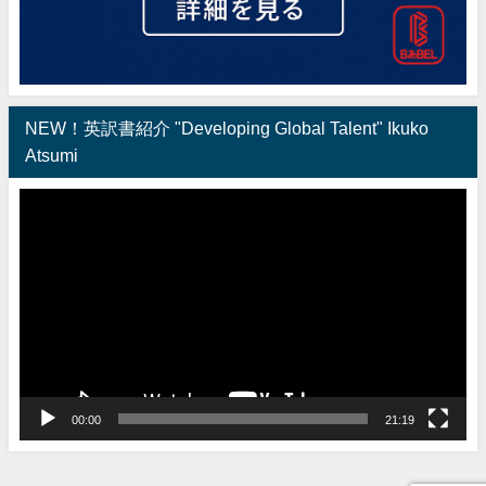
NEW！英訳書紹介 "Developing Global Talent" Ikuko
Atsumi
動
画
プ
レ
ー
ヤ
ー
00:00
21:19