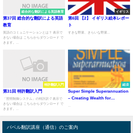
総合的な翻訳による英語教育
イギリス
第37回 総合的な翻訳による英語
第6回 【2】 イギリス絵本レポー
教育
ト
英語のコミュニケーションとは？ 表示で
すきな野菜、きらいな野菜...
きない場合は こちらからダウンロード で
きます。...
特許翻訳入門
経済
第31回 特許翻訳入門
Super Simple Superannuation
– Creating Wealth for
「照明制御システム」の特許訳-7 表示で
きない場合は こちらからダウンロード で
Retirement – 簡単！納得！
...
きます。...
スーパーアニュエーション ―
豊かな老後を目指すオーストラ
リアの退職年金制度― 2001年
バベル翻訳講座（通信）のご案内
度 完全改定版