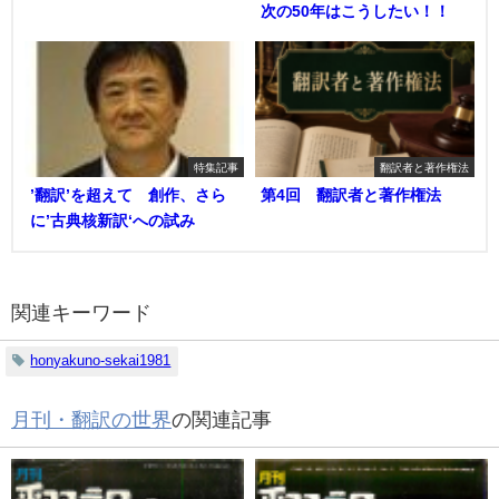
次の50年はこうしたい！！
特集記事
翻訳者と著作権法
’翻訳’を超えて 創作、さら
第4回 翻訳者と著作権法
に’古典核新訳‘への試み
関連キーワード
honyakuno-sekai1981
月刊・翻訳の世界
の関連記事