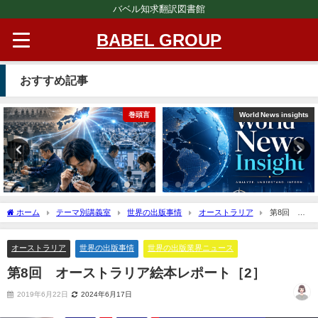
バベル知求翻訳図書館
BABEL GROUP
おすすめ記事
World News insights
Message from BABEL
ホーム
テーマ別講義室
世界の出版事情
オーストラリア
第8回 オ
ーストラリア絵本レポート［2］
オーストラリア
世界の出版事情
世界の出版業界ニュース
第8回 オーストラリア絵本レポート［2］
2019年6月22日
2024年6月17日