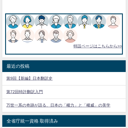
特設ページはこちらから>>
最近の投稿
第9回【新編】日本翻訳史
第72回特許翻訳入門
万世一系の奇跡が語る、日本の「權力」と「權威」の美学
全省庁統一資格 取得済み