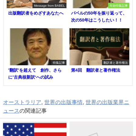
Message from BABEL
年始特集記事
出版翻訳者をめざすあなたへ
バベルの50年を振り返って、
次の50年はこうしたい！！
特集記事
翻訳者と著作権法
’翻訳’を超えて 創作、さら
第4回 翻訳者と著作権法
に’古典核新訳‘への試み
オーストラリア
,
世界の出版事情
,
世界の出版業界ニ
ュース
の関連記事