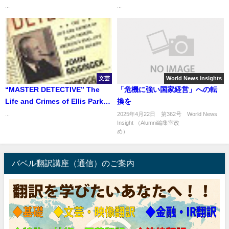
...
...
文芸
World News insights
“MASTER DETECTIVE” The
「危機に強い国家経営」への転
Life and Crimes of Ellis Parker,
換を
American Real-Life Sherlock
...
2025年4月22日 第362号 World News
Insight （Alumni編集室改
Holmes 『マスターディテクティ
め） ..
ブ～アメリカのシャーロック・
ホームズと呼ばれた 捜査官の光
と影』
バベル翻訳講座（通信）のご案内