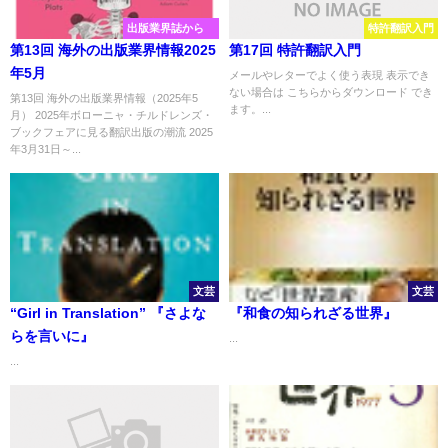
出版業界誌から
特許翻訳入門
第13回 海外の出版業界情報2025
第17回 特許翻訳入門
年5月
メールやレターでよく使う表現 表示でき
ない場合は こちらからダウンロード でき
第13回 海外の出版業界情報（2025年5
ます。...
月） 2025年ボローニャ・チルドレンズ・
ブックフェアに見る翻訳出版の潮流 2025
年3月31日～...
文芸
文芸
“Girl in Translation” 『さよな
『和食の知られざる世界』
らを言いに』
...
...