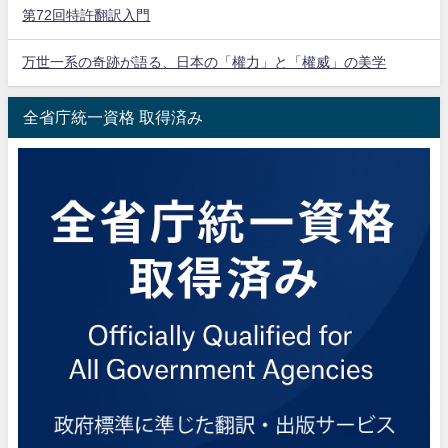
第72回特許翻訳入門
万世一系の奇跡が語る、日本の「權力」と「權威」の美学
全省庁統一資格 取得済み