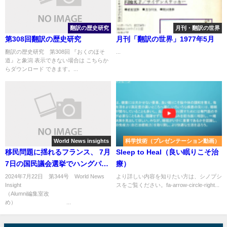
翻訳の歴史研究
月刊・翻訳の世界
第308回翻訳の歴史研究
月刊「翻訳の世界」1977年5月
翻訳の歴史研究 第308回 『おくのほそ
...
道』と象潟 表示できない場合は こちらか
らダウンロード できます。...
World News insights
科学技術（プレゼンテーション動画）
移民問題に揺れるフランス、 7月
Sleep to Heal（良い眠りこそ治
7日の国民議会選挙でハングパー
療）
ラメント（宙づり議会）に
2024年7月22日 第344号 World News
より詳しい内容を知りたい方は、シノプシ
Insight
スをご覧ください。fa-arrow-circle-right...
（Alumni編集室改
め） ...