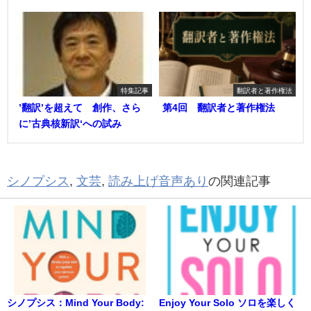
特集記事
翻訳者と著作権法
’翻訳’を超えて 創作、さら
第4回 翻訳者と著作権法
に’古典核新訳‘への試み
シノプシス
,
文芸
,
読み上げ音声あり
の関連記事
シノプシス：Mind Your Body:
Enjoy Your Solo ソロを楽しく