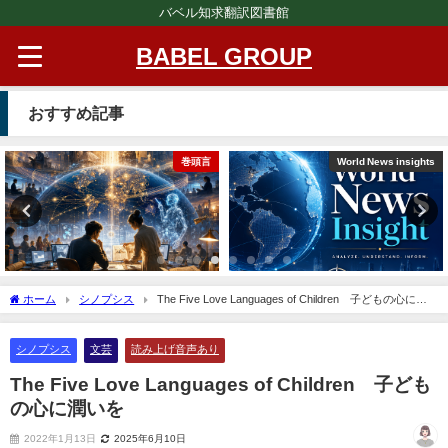
バベル知求翻訳図書館
BABEL GROUP
おすすめ記事
巻頭言
World News insights
ホーム
シノプシス
The Five Love Languages of Children 子どもの心に潤
いを
シノプシス
文芸
読み上げ音声あり
The Five Love Languages of Children 子ども
の心に潤いを
2022年1月13日
2025年6月10日