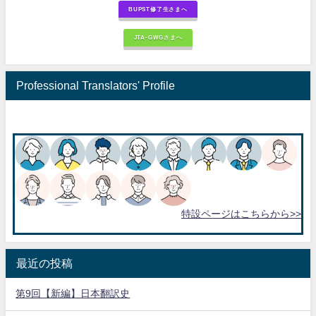
BUPST修了生さまへ
JTA-GWGさまへ
Professional Translators' Profile
特設ページはこちらから>>
最近の投稿
第9回【新編】日本翻訳史