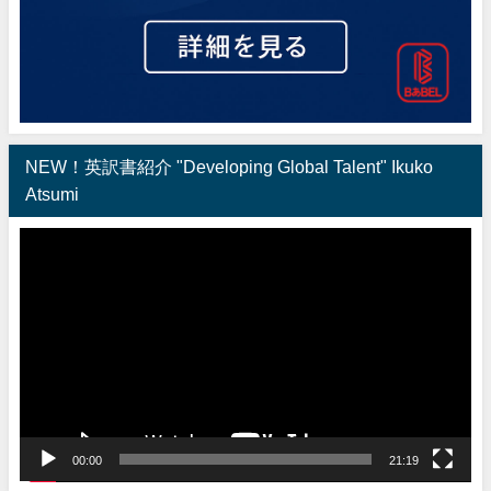
NEW！英訳書紹介 "Developing Global Talent" Ikuko
Atsumi
動
画
プ
レ
ー
ヤ
ー
00:00
21:19