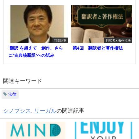
特集記事
翻訳者と著作権法
’翻訳’を超えて 創作、さら
第4回 翻訳者と著作権法
に’古典核新訳‘への試み
関連キーワード
法律
シノプシス
,
リーガル
の関連記事