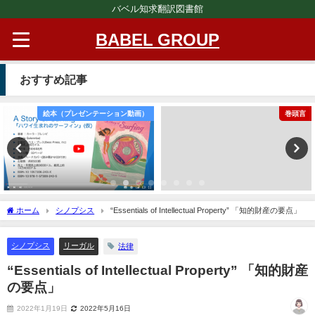
バベル知求翻訳図書館
BABEL GROUP
おすすめ記事
絵本（プレゼンテーション動画）
巻頭言
ホーム
シノプシス
“Essentials of Intellectual Property” 「知的財産の要点」
シノプシス
リーガル
法律
“Essentials of Intellectual Property” 「知的財産
の要点」
2022年1月19日
2022年5月16日