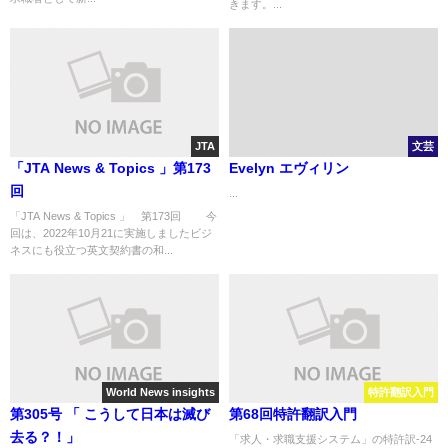
きます。...
JTA
文芸
「JTA News & Topics 」第173
Evelyn エヴィリン
回
...
「JTA News & Topics 」 第173回 今
回は、2022年10月21に実施しましたビジ
ネスにも役立つ英文契約書の和...
World News insights
特許翻訳入門
第305号 「 こうして日本は滅び
第68回特許翻訳入門
去る？！」
「求人・求職支援システム」の特許訳-24