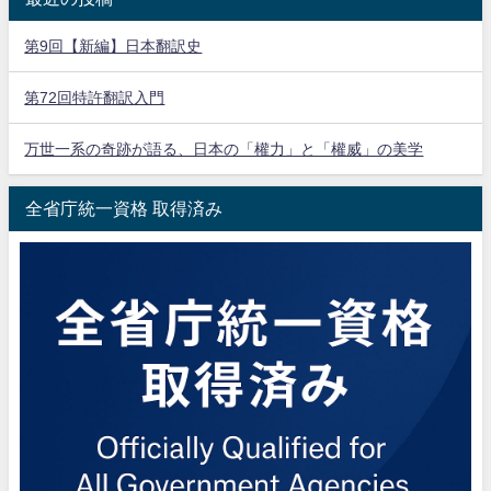
第9回【新編】日本翻訳史
第72回特許翻訳入門
万世一系の奇跡が語る、日本の「權力」と「權威」の美学
全省庁統一資格 取得済み