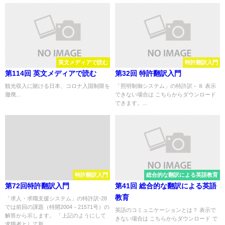
英文メディアで読む
特許翻訳入門
第114回 英文メディアで読む
第32回 特許翻訳入門
観光収入に賭ける日本、コロナ入国制限を
「照明制御システム」の特許訳－８ 表示
撤廃...
できない場合は こちらからダウンロード
できます。...
特許翻訳入門
総合的な翻訳による英語教育
第72回特許翻訳入門
第41回 総合的な翻訳による英語
教育
「求人・求職支援システム」の特許訳-28
では前回の課題（特開2004－21571号）の
英語のコミュニケーションとは？ 表示で
解答から示します。 「上記のようにして
きない場合は こちらからダウンロード で
求職者として新...