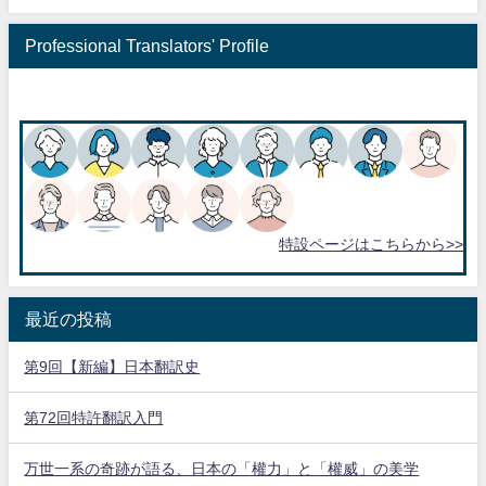
Professional Translators' Profile
特設ページはこちらから>>
最近の投稿
第9回【新編】日本翻訳史
第72回特許翻訳入門
万世一系の奇跡が語る、日本の「權力」と「權威」の美学