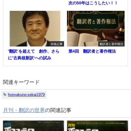
次の50年はこうしたい！！
特集記事
翻訳者と著作権法
’翻訳’を超えて 創作、さら
第4回 翻訳者と著作権法
に’古典核新訳‘への試み
関連キーワード
honyakuno-sekai1979
月刊・翻訳の世界
の関連記事