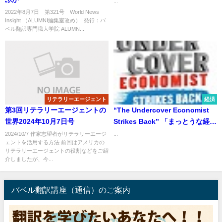
...
2022年8月7日 第321号 World News
Insight （ALUMNI編集室改め） 発行：バ
ベル翻訳専門職大学院 ALUMN...
リテラリーエージェント
経済
第3回リテラリーエージェントの
“The Undercover Economist
世界2024年10月7日号
Strikes Back” 「まっとうな経済
学 逆襲」
2024/10/7 作家志望者がリテラリーエージ
...
ェントを活用する方法 前回はアメリカの
リテラリーエージェントの役割などをご紹
介しましたが、今...
バベル翻訳講座（通信）のご案内