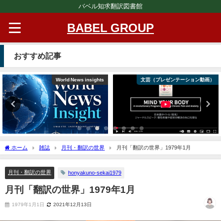
バベル知求翻訳図書館
BABEL GROUP
おすすめ記事
World News insights
文芸（プレゼンテーション動画）
ホーム
雑誌
月刊・翻訳の世界
月刊「翻訳の世界」1979年1月
月刊・翻訳の世界
honyakuno-sekai1979
月刊「翻訳の世界」1979年1月
1979年1月1日
2021年12月13日