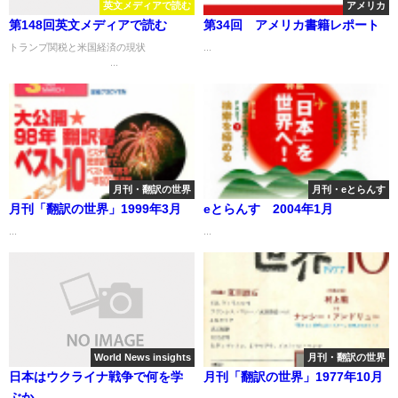
英文メディアで読む
アメリカ
第148回英文メディアで読む
第34回 アメリカ書籍レポート
トランプ関税と米国経済の現状
...
...
月刊・翻訳の世界
月刊・eとらんす
月刊「翻訳の世界」1999年3月
eとらんす 2004年1月
...
...
World News insights
月刊・翻訳の世界
日本はウクライナ戦争で何を学
月刊「翻訳の世界」1977年10月
ぶか