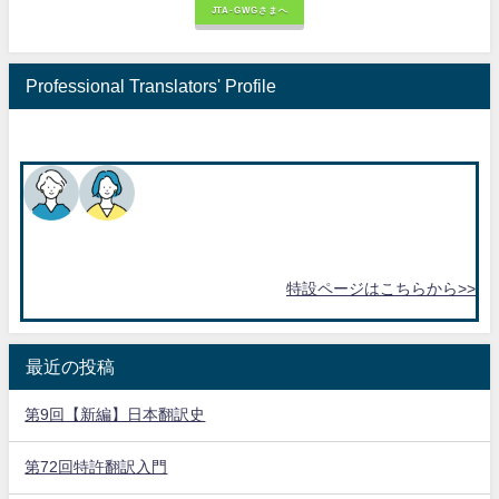
JTA-GWGさまへ
Professional Translators' Profile
特設ページはこちらから>>
最近の投稿
第9回【新編】日本翻訳史
第72回特許翻訳入門