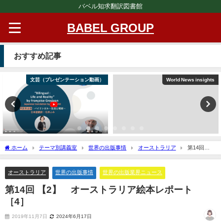
バベル知求翻訳図書館
BABEL GROUP
おすすめ記事
文芸（プレゼンテーション動画）
World News insights
ホーム
テーマ別講義室
世界の出版事情
オーストラリア
第14回
【2】 オーストラリア絵本レポート［4］
オーストラリア
世界の出版事情
世界の出版業界ニュース
第14回 【2】 オーストラリア絵本レポート
［4］
2019年11月7日
2024年6月17日