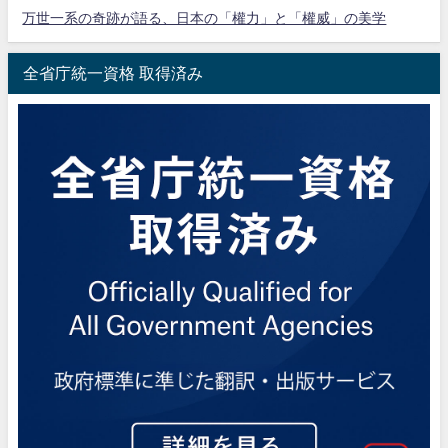
万世一系の奇跡が語る、日本の「權力」と「權威」の美学
全省庁統一資格 取得済み