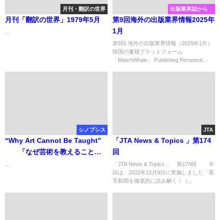
月刊・翻訳の世界
出版業界誌から
月刊「翻訳の世界」1979年5月
第9回海外の出版業界情報2025年
1月
...
第9回 海外の出版業界情報（2025年1月）
韓国の書籍プラットフォーム
「MatchWhale」 Publishing Perspecti...
シノプシス
JTA
“Why Art Cannot Be Taught”
「JTA News & Topics 」第174
「なぜ芸術を教えることが
回
できないのか」
...
「JTA News & Topics 」 第174回 今
回は、2022年12月9日に実施しました「英
字新聞を徹底的に読み解く！（...