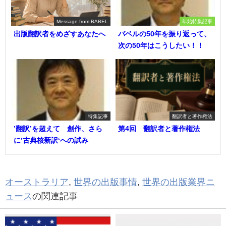
Message from BABEL
年始特集記事
出版翻訳者をめざすあなたへ
バベルの50年を振り返って、
次の50年はこうしたい！！
特集記事
翻訳者と著作権法
’翻訳’を超えて 創作、さら
第4回 翻訳者と著作権法
に’古典核新訳‘への試み
オーストラリア
,
世界の出版事情
,
世界の出版業界ニ
ュース
の関連記事