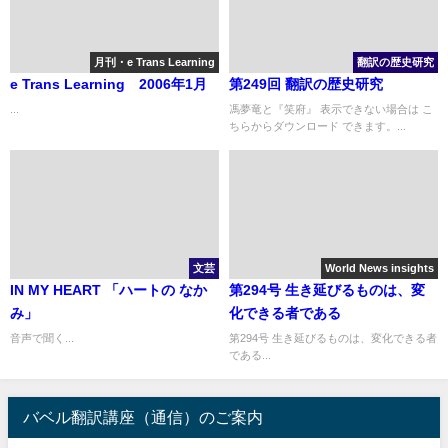
月刊・e Trans Learning
翻訳の歴史研究
e Trans Learning 2006年1月
第249回 翻訳の歴史研究
...
馮夢竜と『笑府』 表示できない場合は こ
ちらからダウンロード できます。...
文芸
World News insights
IN MY HEART 「ハートの なか
第294号 生き延びるものは、変
み」
化できる者である
音声で聞く...
第294号 生き延びるものは、変化できる者
である...
バベル翻訳講座（通信）のご案内