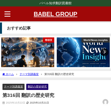
バベル知求翻訳図書館
BABEL GROUP
おすすめ記事
巻頭言
World News insights
ホーム
テーマ別講義室
第316回 翻訳の歴史研究
テーマ別講義室
翻訳の歴史研究
第316回 翻訳の歴史研究
2025年10月22日
2025年10月21日