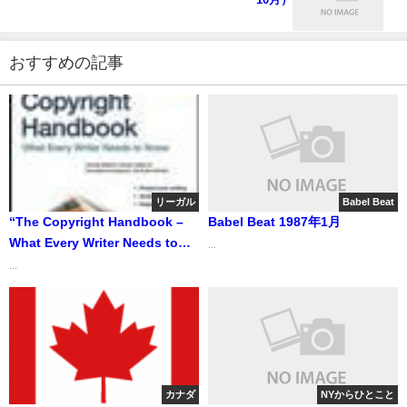
おすすめの記事
リーガル
Babel Beat
“The Copyright Handbook –
Babel Beat 1987年1月
What Every Writer Needs to
...
Know” 「著作権ハンドブック―
...
文章を書く誰もが知っておかな
ければならないこと」
カナダ
NYからひとこと