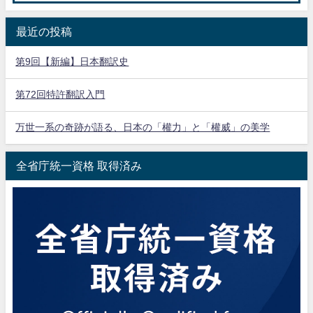
最近の投稿
第9回【新編】日本翻訳史
第72回特許翻訳入門
万世一系の奇跡が語る、日本の「權力」と「權威」の美学
全省庁統一資格 取得済み