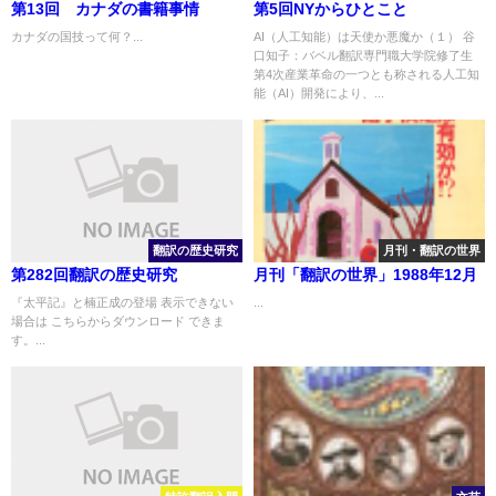
第13回 カナダの書籍事情
第5回NYからひとこと
カナダの国技って何？...
AI（人工知能）は天使か悪魔か（１） 谷
口知子：バベル翻訳専門職大学院修了生
第4次産業革命の一つとも称される人工知
能（AI）開発により、...
翻訳の歴史研究
月刊・翻訳の世界
第282回翻訳の歴史研究
月刊「翻訳の世界」1988年12月
『太平記』と楠正成の登場 表示できない
...
場合は こちらからダウンロード できま
す。...