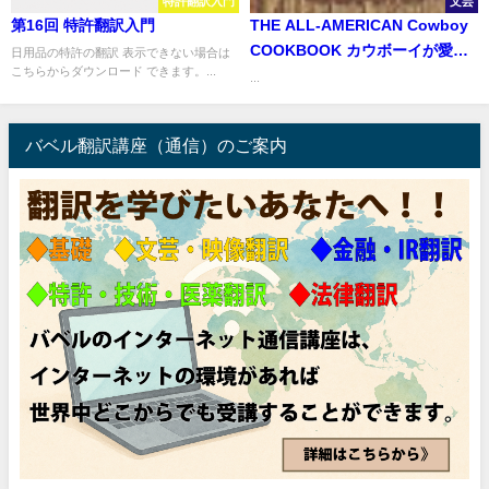
特許翻訳入門
文芸
第16回 特許翻訳入門
THE ALL-AMERICAN Cowboy
COOKBOOK カウボーイが愛し
日用品の特許の翻訳 表示できない場合は
こちらからダウンロード できます。...
た家庭料理
...
バベル翻訳講座（通信）のご案内