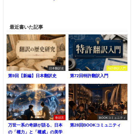
最近書いた記事
日本翻訳史
特許翻訳入門
第9回【新編】日本翻訳史
第72回特許翻訳入門
巻頭言
BOOKコミュニティ
万世一系の奇跡が語る、日本
第28回BOOKコミュニティ
の「權力」と「權威」の美学