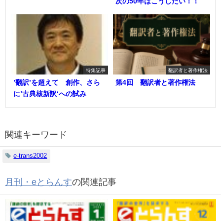
次の50年はこうしたい！！
特集記事
翻訳者と著作権法
’翻訳’を超えて 創作、さら
第4回 翻訳者と著作権法
に’古典核新訳‘への試み
関連キーワード
e-trans2002
月刊・eとらんす
の関連記事