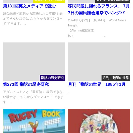
第131回英文メディアで読む
移民問題に揺れるフランス、 7月
7日の国民議会選挙でハングパー
超金融緩和政策から離脱した日本銀行 表
示できない場合は こちらからダウンロー
ラメント（宙づり議会）に
2024年7月22日 第344号 World News
ド できます。...
Insight
（Alumni編集室改
め） ...
翻訳の歴史研究
月刊・翻訳の世界
第273回 翻訳の歴史研究
月刊「翻訳の世界」1985年1月
アダム・スミスと『国富論』 表示できな
...
い場合は こちらからダウンロード できま
す。...