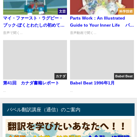
文芸
科学技術
マイ・ファースト・ラグビー・
Parts Work：An Illustrated
ブック‐ぼくとわたしの初めての
Guide to Your Inner Life パー
ラグビーブック
ツ・ワーク―内なる自己へのイ
音声で聞く...
音声動画で聞く...
ラスト付きガイド
カナダ
Babel Beat
第41回 カナダ書籍レポート
Babel Beat 1996年1月
...
...
バベル翻訳講座（通信）のご案内