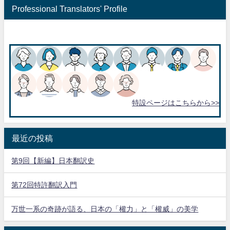
Professional Translators' Profile
特設ページはこちらから>>
最近の投稿
第9回【新編】日本翻訳史
第72回特許翻訳入門
万世一系の奇跡が語る、日本の「權力」と「權威」の美学