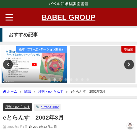
バベル知求翻訳図書館
BABEL GROUP
おすすめ記事
絵本（プレゼンテーション動画）
巻頭言
ホーム
雑誌
月刊・eとらんす
eとらんす 2002年3月
月刊・eとらんす
e-trans2002
eとらんす 2002年3月
2002年3月1日
2021年12月17日