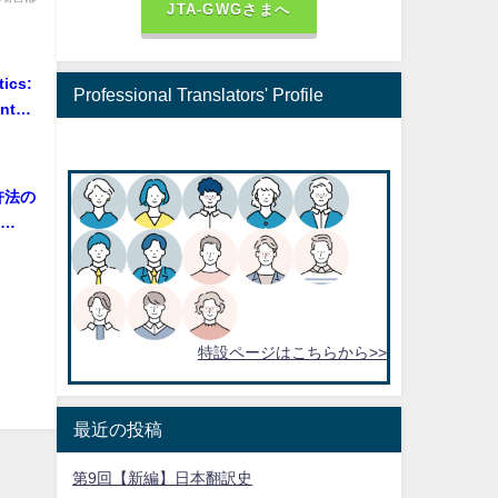
JTA-GWGさまへ
tics:
Professional Translators' Profile
ant
くマクロ
くろ
許法の
ritten
特設ページはこちらから>>
最近の投稿
第9回【新編】日本翻訳史