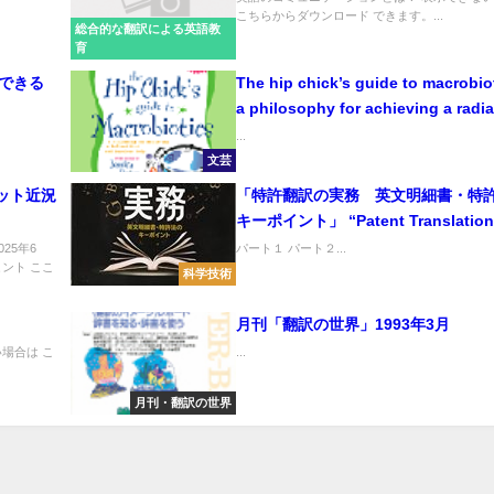
こちらからダウンロード できます。...
総合的な翻訳による英語教
育
分でできる
The hip chick’s guide to macrobio
a philosophy for achieving a radi
mind and fabulous body 「楽し
...
ビオティック―きれいな心と体をつ
文芸
う！」
ット近況
「特許翻訳の実務 英文明細書・特
キーポイント」 “Patent Translation
Practice – Patent Specifications W
25年6
パート１ パート２...
ント ここ
in English and Patent Laws”
科学技術
月刊「翻訳の世界」1993年3月
場合は こ
...
月刊・翻訳の世界