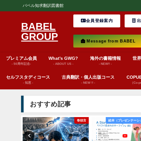
バベル知求翻訳図書館
会員登録案内
出
BABEL
GROUP
Message from BABEL
プレミアム会員
What's GWG?
海外の書籍情報
世
- 50周年記念-
- ABOUT US -
- NEW!! -
セルフスタディコース
古典翻訳・個人出版コース
COP
- 知恵 -
- NEW !! -
（Co-
おすすめ記事
巻頭言
絵本（プレゼンテーション動画）