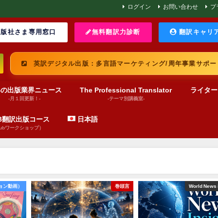
ログイン
お問い合わせ
プ
版社さま専用窓口
無料翻訳力診断
翻訳キャリ
英訳デジタル出版：多言語マーケティング/周年事業サポー
界の出版業界ニュース
The Professional Translator
ライター
-月１回更新！-
-テーマ別講義室-
UB翻訳出版コース
日本語
pubワークショップ）
巻頭言
World News insights
文芸（プレゼンテーショ