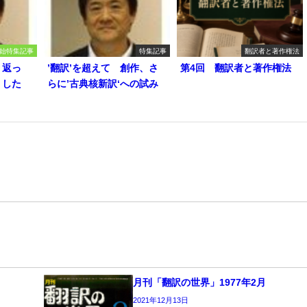
始特集記事
特集記事
翻訳者と著作権法
り返っ
’翻訳’を超えて 創作、さ
第4回 翻訳者と著作権法
うした
らに’古典核新訳‘への試み
月刊「翻訳の世界」1977年2月
2021年12月13日