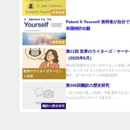
科学技術
Patent It Yourself 発明者が自
米国特許出願
...
科学技術
第11回 世界のライターズ・マーケ
（2025年6月）
第11回 世界のライターズマーケット近況（20
月） オーディオブック向けライティングのヒ
欧米のライターズマーケッ
数年、オーディオブック市場は世界...
ト近況
第306回翻訳の歴史研究
『おくのほそ道』と松島・平泉 表示できない
ちらからダウンロード できます。...
翻訳の歴史研究