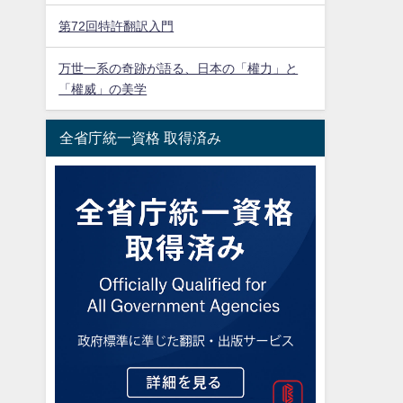
第72回特許翻訳入門
万世一系の奇跡が語る、日本の「權力」と
「權威」の美学
全省庁統一資格 取得済み