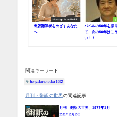
Message from BABEL
年
出版翻訳者をめざすあなた
バベルの50年を振
へ
て、次の50年はこ
い！！
関連キーワード
honyakuno-sekai1992
月刊・翻訳の世界
の関連記事
月刊「翻訳の世界」1977年1月
2021年12月13日