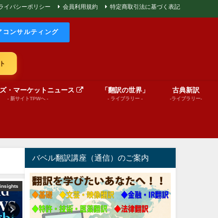
ライバシーポリシー
会員利用規約
特定商取引法に基づく表記
アコンサルティング
ト
ズ・マーケットニュース
「翻訳の世界」
古典新訳
- 新サイトTPWへ -
- ライブラリー -
-ライブラリー-
バベル翻訳講座（通信）のご案内
ン動画）
文芸（プレゼンテーション動画）
文芸（プレゼンテーショ