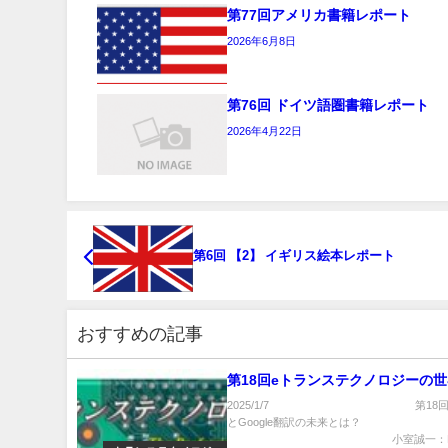
第77回アメリカ書籍レポート
2026年6月8日
第76回 ドイツ語圏書籍レポート
2026年4月22日
第6回 【2】 イギリス絵本レポート
おすすめの記事
第18回eトランステクノロジーの
2025/1/7 第18回 D
とGoogle翻訳の未来とは？
小室誠一：Di..