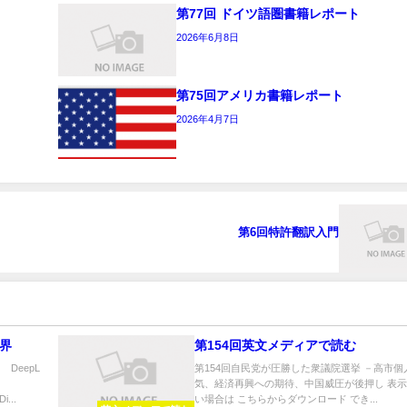
第77回 ドイツ語圏書籍レポート
2026年6月8日
第75回アメリカ書籍レポート
2026年4月7日
第6回特許翻訳入門
世界
第154回英文メディアで読む
eepL
第154回自民党が圧勝した衆議院選挙 －高市個
気、経済再興への期待、中国威圧が後押し 表
.
い場合は こちらからダウンロード でき...