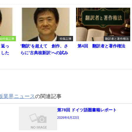
始特集記事
特集記事
翻訳者と著作権法
り返っ
’翻訳’を超えて 創作、さ
第4回 翻訳者と著作権法
うした
らに’古典核新訳‘への試み
版業界ニュース
の関連記事
第78回 ドイツ語圏書籍レポート
2026年6月22日