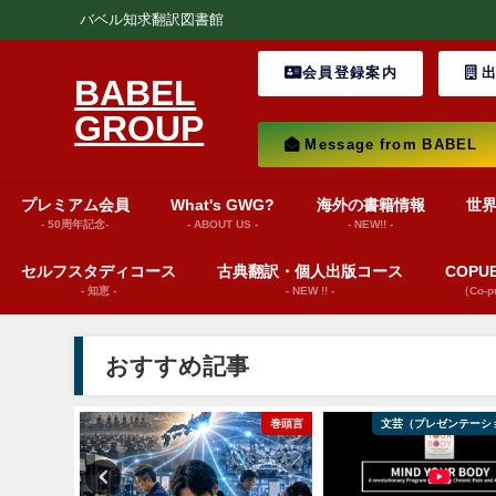
バベル知求翻訳図書館
会員登録案内
出
BABEL
GROUP
Message from BABEL
プレミアム会員
What's GWG?
海外の書籍情報
世
- 50周年記念-
- ABOUT US -
- NEW!! -
セルフスタディコース
古典翻訳・個人出版コース
COP
- 知恵 -
- NEW !! -
（Co-
おすすめ記事
ws insights
巻頭言
文芸（プレゼンテーシ