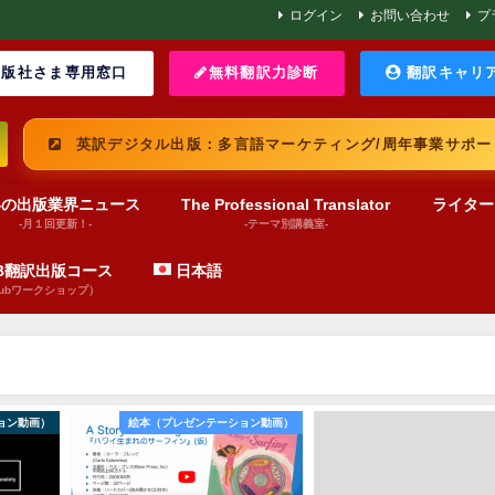
ログイン
お問い合わせ
プ
版社さま専用窓口
無料翻訳力診断
翻訳キャリ
英訳デジタル出版：多言語マーケティング/周年事業サポー
界の出版業界ニュース
The Professional Translator
ライター
-月１回更新！-
-テーマ別講義室-
UB翻訳出版コース
日本語
pubワークショップ）
ョン動画）
絵本（プレゼンテーション動画）