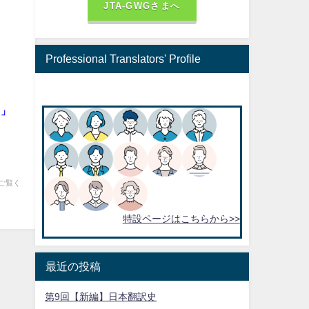
JTA-GWGさまへ
..
Professional Translators' Profile
て」
ご覧く
特設ページはこちらから>>
最近の投稿
第9回【新編】日本翻訳史