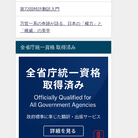
第72回特許翻訳入門
万世一系の奇跡が語る、日本の「權力」と
「權威」の美学
全省庁統一資格 取得済み