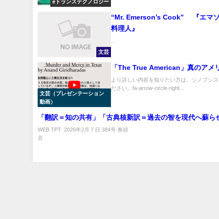
eトランステクノロジー
“Mr. Emerson’s Cook” 『エ
料理人』
...
文芸
「The True American」真のア
より詳しい内容を知りたい方は、シノプシス
ださい。fa-arrow-circle-right...
文芸（プレゼンテーション
動画）
「翻訳＝知の共有」「古典核新訳＝過去の智を現代へ蘇ら
巻
WEB TPT 2026年2月７日 384号 巻頭
頭
言 .
言