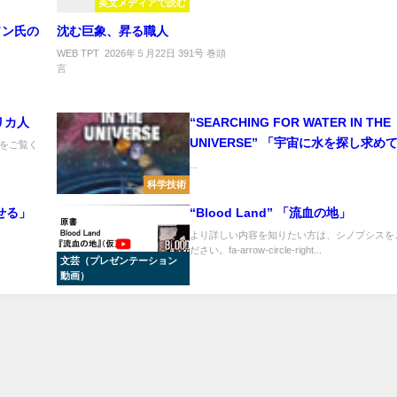
英文メディアで読む
マソン氏の
沈む巨象、昇る職人
巻
WEB TPT 2026年５月22日 391号 巻頭
頭
言 .
言
メリカ人
“SEARCHING FOR WATER IN THE
UNIVERSE” 「宇宙に水を探し求め
をご覧く
...
科学技術
せる」
“Blood Land” 「流血の地」
より詳しい内容を知りたい方は、シノプシスを
..
ださい。fa-arrow-circle-right...
文芸（プレゼンテーション
動画）