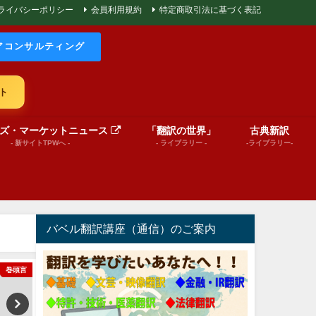
ライバシーポリシー
会員利用規約
特定商取引法に基づく表記
アコンサルティング
ト
ズ・マーケットニュース
「翻訳の世界」
古典新訳
- 新サイトTPWへ -
- ライブラリー -
-ライブラリー-
バベル翻訳講座（通信）のご案内
巻頭言
文芸（プレゼンテーション動画）
Message from