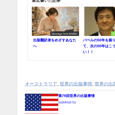
最近書いた記事
Message from BABEL
年
出版翻訳者をめざすあなた
バベルの50年を振
へ
て、次の50年はこ
い！！
オーストラリア
,
世界の出版事情
,
世界の出
第79回世界の出版事情
2026年8月7日