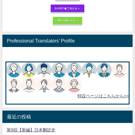
BUPST修了生さまへ
JTA-GWGさまへ
Professional Translators' Profile
特設ページはこちらから>>
最近の投稿
第9回【新編】日本翻訳史