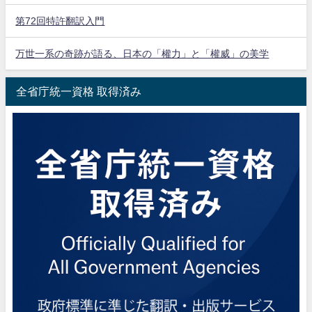
第72回特許翻訳入門
万世一系の奇跡が語る、日本の「權力」と「權威」の美学
全省庁統一資格 取得済み