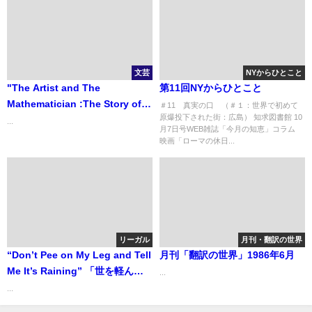
文芸
NYからひとこと
"The Artist and The
第11回NYからひとこと
Mathematician :The Story of
＃11 真実の口 （＃１：世界で初めて
原爆投下された街：広島） 知求図書館 10
Nicolas Bourbaki, the Genius
...
月7日号WEB雑誌「今月の知恵」コラム
Mathematician Who never
映画「ローマの休日...
Existed" 「ニコラ・ブルバキ
実在しなかった天才数学者の物
語」
リーガル
月刊・翻訳の世界
“Don’t Pee on My Leg and Tell
月刊「翻訳の世界」1986年6月
Me It’s Raining” 「世を軽んじ
...
るべからず」
...