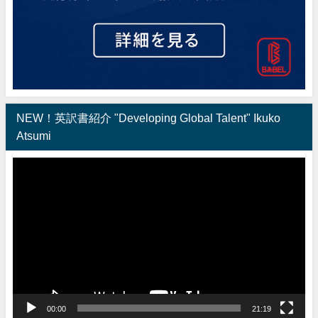
NEW！英訳書紹介 "Developing Global Talent" Ikuko
Atsumi
動
画
プ
レ
ー
ヤ
ー
00:00
21:19