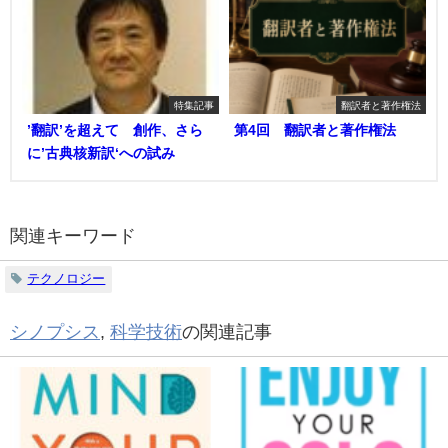
特集記事
翻訳者と著作権法
’翻訳’を超えて 創作、さら
第4回 翻訳者と著作権法
に’古典核新訳‘への試み
関連キーワード
テクノロジー
シノプシス
,
科学技術
の関連記事