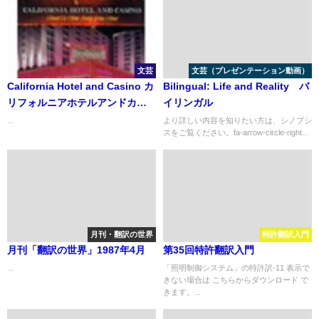
文芸
文芸（プレゼンテーション動画）
California Hotel and Casino カ
Bilingual: Life and Reality バ
リフォルニアホテルアンドカジ
イリンガル
ノ
...
より詳しい内容を知りたい方は、シノプシ
スをご覧ください。fa-arrow-circle-right...
月刊・翻訳の世界
特許翻訳入門
月刊「翻訳の世界」1987年4月
第35回特許翻訳入門
...
「照明制御システム」の特許訳-11 表示で
きない場合は こちらからダウンロード で
きます。...