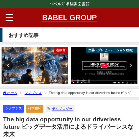
バベル知求翻訳図書館
BABEL GROUP
おすすめ記事
巻頭言
文芸（プレゼンテーション動画）
ホーム
シノプシス
The big data opportunity in our driverless future ビッグデ
ータ活用によるドライバーレスな未来
シノプシス
科学技術
テクノロジー
The big data opportunity in our driverless
future ビッグデータ活用によるドライバーレスな
未来