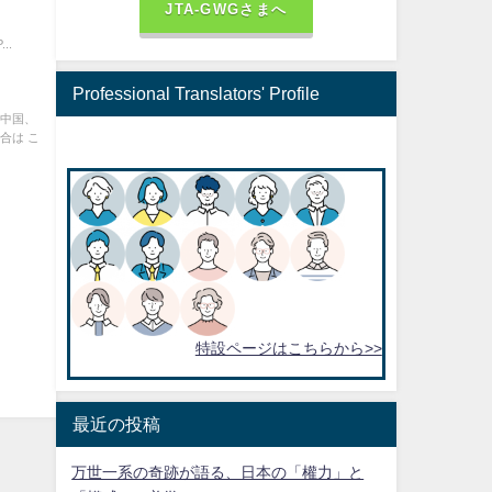
JTA-GWGさまへ
月
..
Professional Translators' Profile
た中国、
合は こ
特設ページはこちらから>>
最近の投稿
万世一系の奇跡が語る、日本の「權力」と