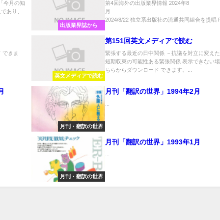
誌「今月の知
第4回海外の出版業界情報 2024年8
足であり、
2024/8/22 独立系出版社の流通共同組合を提唱 P.
出版業界誌から
第151回英文メディアで読む
 できま
緊張する最近の日中関係 －抗議を対立に変え
短期収束の可能性ある緊張関係 表示できない場
ちらからダウンロード できます。...
英文メディアで読む
月
月刊「翻訳の世界」1994年2月
...
月刊・翻訳の世界
月刊「翻訳の世界」1993年1月
...
月刊・翻訳の世界