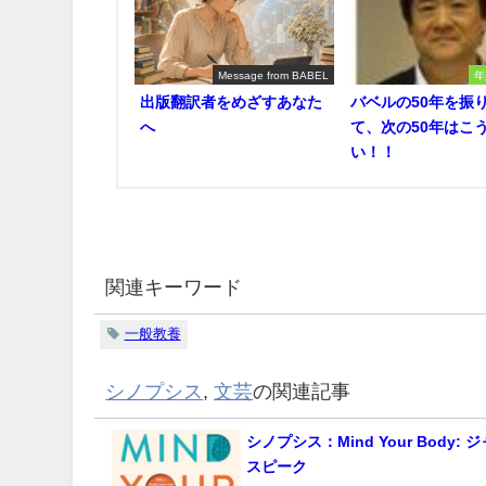
Message from BABEL
年
出版翻訳者をめざすあなた
バベルの50年を振
へ
て、次の50年はこ
い！！
関連キーワード
一般教養
シノプシス
,
文芸
の関連記事
シノプシス：Mind Your Body:
スピーク