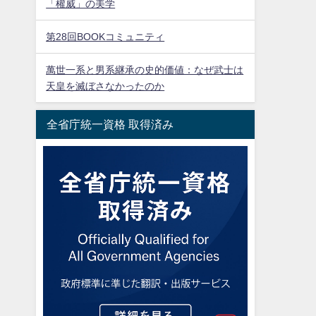
「權威」の美学
第28回BOOKコミュニティ
萬世一系と男系継承の史的価値：なぜ武士は
天皇を滅ぼさなかったのか
全省庁統一資格 取得済み