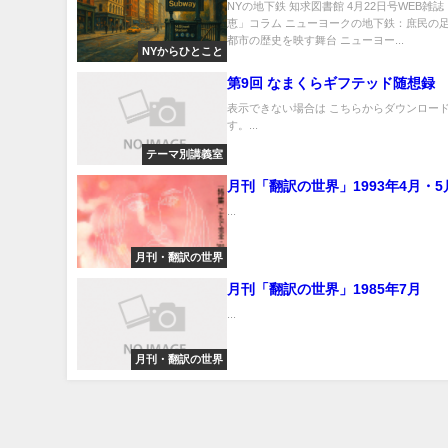
NYの地下鉄 知求図書館 4月22日号WEB雑
恵」コラム ニューヨークの地下鉄：庶民の
都市の歴史を映す舞台 ニューヨー...
NYからひとこと
第9回 なまくらギフテッド随想録
表示できない場合は こちらからダウンロード
す。...
テーマ別講義室
月刊「翻訳の世界」1993年4月・5
...
月刊・翻訳の世界
月刊「翻訳の世界」1985年7月
...
月刊・翻訳の世界