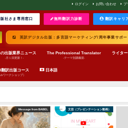
ログイン
お問い合わせ
プ
版社さま専用窓口
無料翻訳力診断
翻訳キャリ
英訳デジタル出版：多言語マーケティング/周年事業サポー
界の出版業界ニュース
The Professional Translator
ライター
-月１回更新！-
-テーマ別講義室-
UB翻訳出版コース
日本語
pubワークショップ）
om BABEL
文芸（プレゼンテーション動画）
絵本（プレゼンテーショ