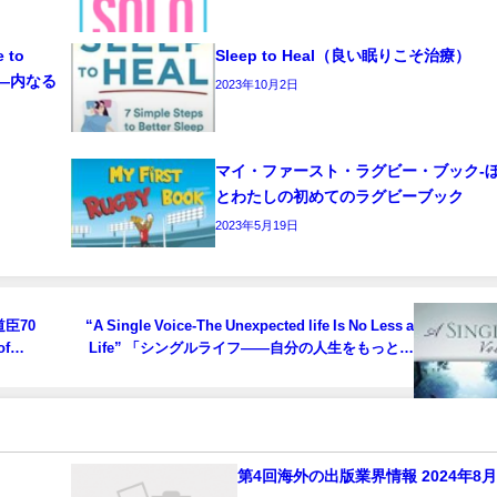
e to
Sleep to Heal（良い眠りこそ治療）
ーク―内なる
2023年10月2日
マイ・ファースト・ラグビー・ブック‐
とわたしの初めてのラグビーブック
2023年5月19日
臣70
“A Single Voice-The Unexpected life Is No Less a
of
Life” 「シングルライフ――自分の人生をもっと輝
かせるために
第4回海外の出版業界情報 2024年8月