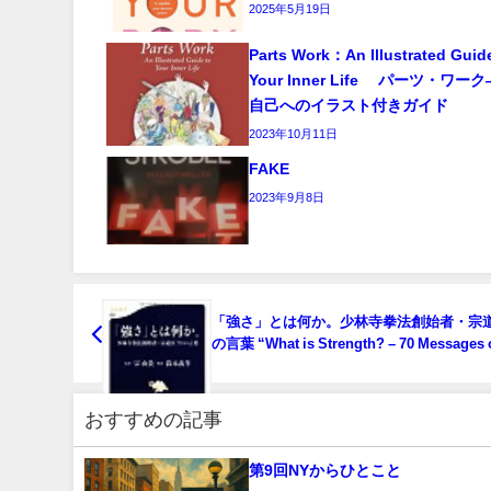
2025年5月19日
Parts Work：An Illustrated Guid
Your Inner Life パーツ・ワ
自己へのイラスト付きガイド
2023年10月11日
FAKE
2023年9月8日
「強さ」とは何か。少林寺拳法創始者・宗道
の言葉 “What is Strength? – 70 Messages 
Doshin So, Founder of Shorinji Kempo”
おすすめの記事
第9回NYからひとこと