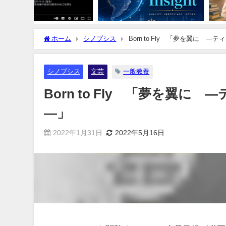
ホーム
シノプシス
Born to Fly 「夢を翼に
シノプシス
文芸
一般教養
Born to Fly 「夢を翼
―」
2022年1月31日
2022年5月16日