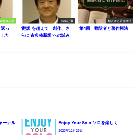
始特集記事
特集記事
翻訳者と著作権法
り返っ
’翻訳’を超えて 創作、さ
第4回 翻訳者と著作権法
うした
らに’古典核新訳‘への試み
 ジャーナル
Enjoy Your Solo ソロを楽しく
2023年12月25日