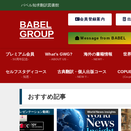
バベル知求翻訳図書館
会員登録案内
出
BABEL
GROUP
Message from BABEL
プレミアム会員
What's GWG?
海外の書籍情報
世
- 50周年記念-
- ABOUT US -
- NEW!! -
セルフスタディコース
古典翻訳・個人出版コース
COP
- 知恵 -
- NEW !! -
（Co-
おすすめ記事
ション動画）
World News insights
Message fr