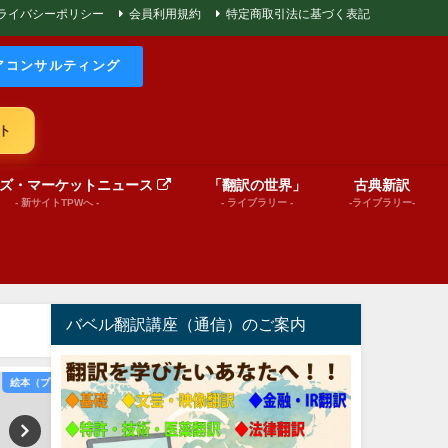
ライバシーポリシー
会員利用規約
特定商取引法に基づく表記
アコンサルティング
ト
ズ・マーケットニュース
「翻訳の世界」
古典新訳
- 新サイトTPWへ -
- ライブラリー -
-ライブラリー-
バベル翻訳講座（通信）のご案内
ン動画）
文芸（プレゼンテーション動画）