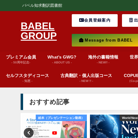
バベル知求翻訳図書館
会員登録案内
出
BABEL
GROUP
Message from BABEL
プレミアム会員
What's GWG?
海外の書籍情報
世
- 50周年記念-
- ABOUT US -
- NEW!! -
セルフスタディコース
古典翻訳・個人出版コース
COP
- 知恵 -
- NEW !! -
（Co-
おすすめ記事
巻頭言
絵本（プレゼンテーション動画）
World News