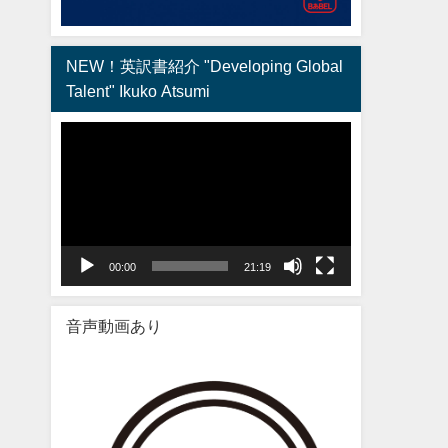
NEW！英訳書紹介 "Developing Global
Talent" Ikuko Atsumi
動
画
プ
レ
ー
ヤ
00:00
21:19
ー
音声動画あり