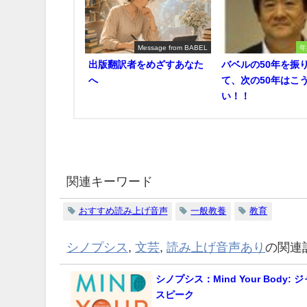
Message from BABEL
年
出版翻訳者をめざすあなた
バベルの50年を振
へ
て、次の50年はこ
い！！
関連キーワード
おすすめ読み上げ音声
一般教養
教育
シノプシス
,
文芸
,
読み上げ音声あり
の関連
シノプシス：Mind Your Body:
スピーク