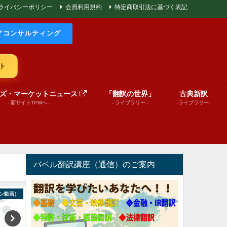
ライバシーポリシー
会員利用規約
特定商取引法に基づく表記
アコンサルティング
ト
ズ・マーケットニュース
「翻訳の世界」
古典新訳
- 新サイトTPWへ -
- ライブラリー -
-ライブラリー-
バベル翻訳講座（通信）のご案内
ン動画）
文芸（プレゼンテーション動画）
World News in