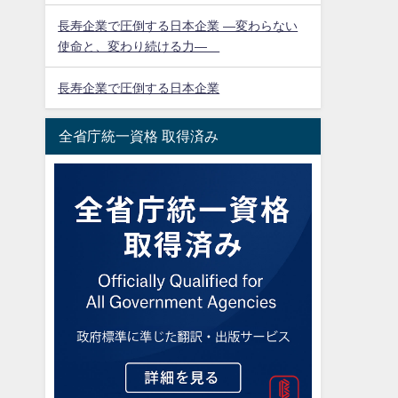
長寿企業で圧倒する日本企業 ―変わらない
使命と、変わり続ける力―
長寿企業で圧倒する日本企業
全省庁統一資格 取得済み