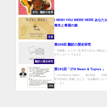
...
月刊・翻訳の世界
I WISH YOU WERE HERE あな
喪失と希望の旅
...
文芸
第268回 翻訳の歴史研究
『五輪書』と二刀一流 表示できない場合は 
ダウンロード できます。...
翻訳の歴史研究
第191回「JTA News & Topics 」
「JTA News & Topics 」 第191回 今回
年7月26日に実施しました「法令翻訳につい
と」セミ...
JTA