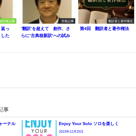
始特集記事
特集記事
翻訳者と著作権法
り返っ
’翻訳’を超えて 創作、さ
第4回 翻訳者と著作権法
うした
らに’古典核新訳‘への試み
記事
 ジャーナル
Enjoy Your Solo ソロを楽しく
2023年12月25日