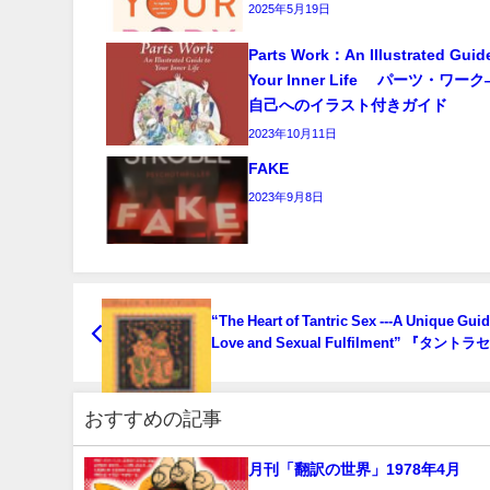
2025年5月19日
Parts Work：An Illustrated Guid
Your Inner Life パーツ・ワ
自己へのイラスト付きガイド
2023年10月11日
FAKE
2023年9月8日
“The Heart of Tantric Sex ---A Unique Guid
Love and Sexual Fulfilment” 『タント
の真髄』～愛と性的充足のためのガイドブ
おすすめの記事
月刊「翻訳の世界」1978年4月