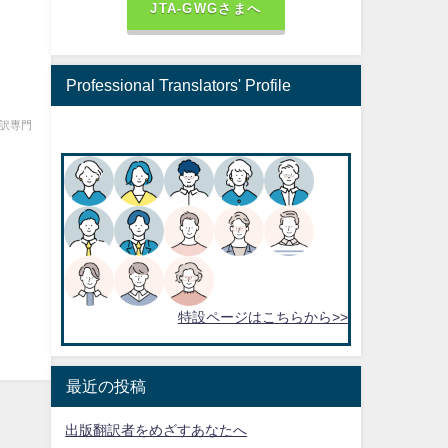
JTA-GWGさまへ
Professional Translators' Profile
翻訳専門
特設ページはこちらから>>
最近の投稿
出版翻訳者をめざすあなたへ