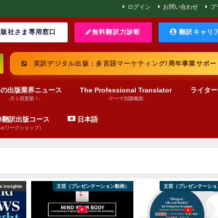
ログイン
お問い合わせ
プ
版社さま専用窓口
無料翻訳力診断
翻訳キャリ
英訳デジタル出版：多言語マーケティング/周年事業サポー
界の出版業界ニュース
The Professional Translator
ライター
-月１回更新！-
-テーマ別講義室-
UB翻訳出版コース
日本語
pubワークショップ）
 insights
文芸（プレゼンテーション動画）
文芸（プレゼンテーショ