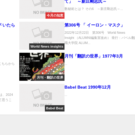
て」 ～新庄剛志氏～
数秘術とは？ その6 ～新庄剛志氏～...
今月の知恵
たが いたら
第306号 「 イーロン・マスク」
2022年12月22日 第306号 World News
Insight （ALUMNI編集室改め） 発行：バベル
職大学院 ALUM...
World News insights
月刊「翻訳の世界」1977年3月
こちらから
...
月刊・翻訳の世界
Babel Beat 1990年12月
は、2024
...
て思うこ
Babel Beat