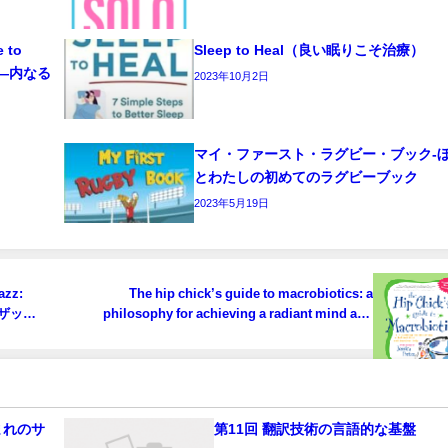
e to
Sleep to Heal（良い眠りこそ治療）
ーク―内なる
2023年10月2日
マイ・ファースト・ラグビー・ブック‐
とわたしの初めてのラグビーブック
2023年5月19日
azz:
The hip chick’s guide to macrobiotics: a
ル・ザッ
philosophy for achieving a radiant mind and
限大の
fabulous body 「楽しくマクロビオティック―き
れいな心と体をつくろう！」
イ生まれのサ
第11回 翻訳技術の言語的な基盤