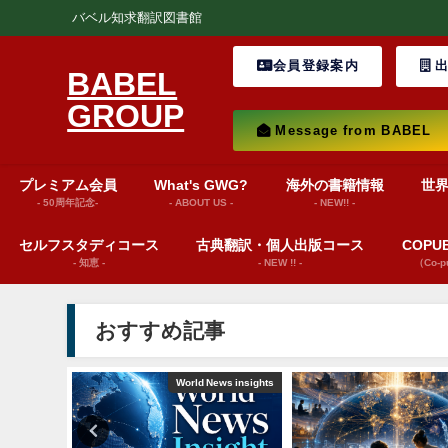
バベル知求翻訳図書館
会員登録案内
出
BABEL
GROUP
Message from BABEL
プレミアム会員
What's GWG?
海外の書籍情報
世
- 50周年記念-
- ABOUT US -
- NEW!! -
セルフスタディコース
古典翻訳・個人出版コース
COP
- 知恵 -
- NEW !! -
（Co-
おすすめ記事
ws insights
巻頭言
文芸（プレゼンテーシ