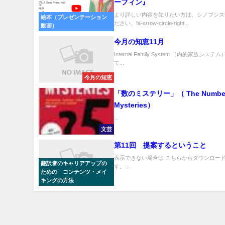
ーフィン』
より詳しい内容を知りたい方は、シノプシス
絵本（プレゼンテーション
ださい。fa-arrow-circle-right...
動画）
今月の知恵11月
Internal Family System （内的家族シス
て...
今月の知恵
「数のミステリー」（ The Numbe
Mysteries）
...
文芸
第11回 提案するということ
表示できない場合は こちらからダウンロード
翻訳者のキャリアアップの
す。...
ための コンテンツ・メイ
キングの方法