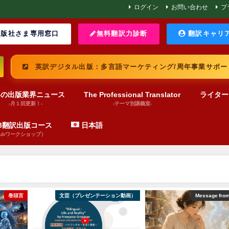
ログイン
お問い合わせ
プ
版社さま専用窓口
無料翻訳力診断
翻訳キャリ
英訳デジタル出版：多言語マーケティング/周年事業サポー
界の出版業界ニュース
The Professional Translator
ライター
-月１回更新！-
-テーマ別講義室-
UB翻訳出版コース
日本語
pubワークショップ）
ョン動画）
Message from BABEL