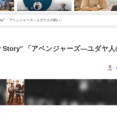
"The Avengers - A Jewish War Story" 「アベンジャーズ―ユダヤ人の戦い」
ish War Story" 「アベンジャーズ―ユダヤ