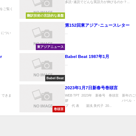
多読･速読でどんな英語力が伸びるのか？...
をご覧く
翻訳技術の言語的な基盤
第152回東アジア･ニュースレター
テム）につい
...
東アジアニュース
r
Babel Beat 1987年1月
...
Babel Beat
2023年1月7日新春号巻頭言
 できま
WEB TPT 2023年 新春号 巻頭言 新年のご
拶 バベル ・グ
プ 代 表 湯浅 美代子 20...
巻頭言