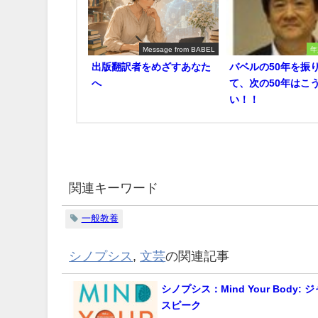
Message from BABEL
年
出版翻訳者をめざすあなた
バベルの50年を振
へ
て、次の50年はこ
い！！
関連キーワード
一般教養
シノプシス
,
文芸
の関連記事
シノプシス：Mind Your Body:
スピーク