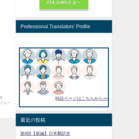
JTA-GWGさまへ
Professional Translators' Profile
挨
特設ページはこちらから>>
ルー
最近の投稿
第9回【新編】日本翻訳史