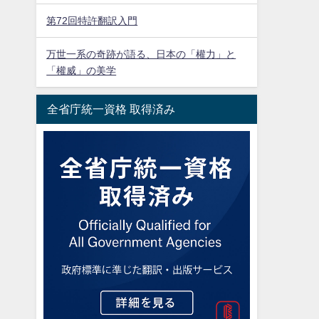
第72回特許翻訳入門
万世一系の奇跡が語る、日本の「權力」と
「權威」の美学
全省庁統一資格 取得済み