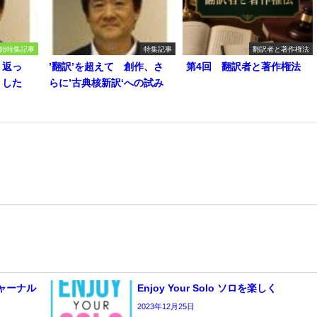
始特集記事
特集記事
翻訳者と著作権法
り返っ
’翻訳’を超えて 創作、さ
第4回 翻訳者と著作権法
うした
らに’古典核新訳‘への試み
 ジャーナル
Enjoy Your Solo ソロを楽しく
2023年12月25日