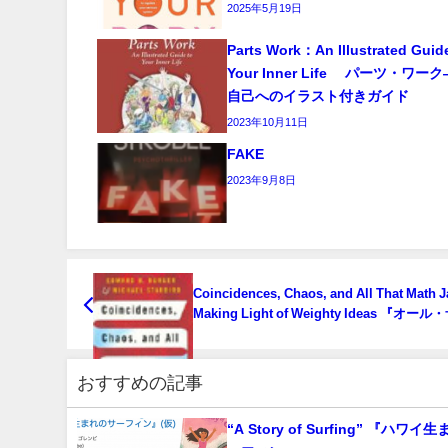
2025年5月19日
Parts Work：An Illustrated Guid
Your Inner Life パーツ・ワ
自己へのイラスト付きガイド
2023年10月11日
FAKE
2023年9月8日
Coincidences, Chaos, and All That Math J
Making Light of Weighty Ideas 『オー
ト・マス・ジャズ――パイナップルから無
世界まで 日常と非日常をめぐる数学の旅』
おすすめの記事
“A Story of Surfing” 『ハワ