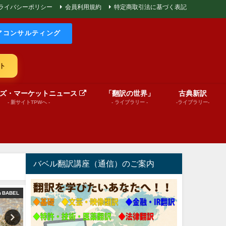
ライバシーポリシー
会員利用規約
特定商取引法に基づく表記
アコンサルティング
ト
ズ・マーケットニュース
「翻訳の世界」
古典新訳
- 新サイトTPWへ -
- ライブラリー -
-ライブラリー-
バベル翻訳講座（通信）のご案内
巻頭言
絵本（プレゼンテーション動画）
文芸（プレゼンテーショ