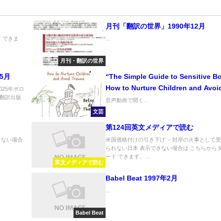
月刊「翻訳の世界」1990年12月
 できま
...
月刊・翻訳の世界
5月
“The Simple Guide to Sensitive B
How to Nurture Children and Avoi
025年ボロ
翻訳出版
Trauma” 「敏感な男の子たち トラ
音声動画で聞く...
抱えることなく個性を発揮できる子
文芸
ましょう」
第124回英文メディアで読む
きない場合
米国債格付けの引き下げ －対岸の火事として
られない日本 表示できない場合は こちらから
ード できます。...
英文メディアで読む
Babel Beat 1997年2月
...
Babel Beat