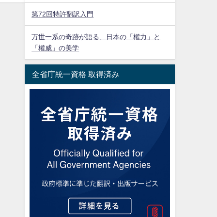
第72回特許翻訳入門
万世一系の奇跡が語る、日本の「權力」と
「權威」の美学
全省庁統一資格 取得済み