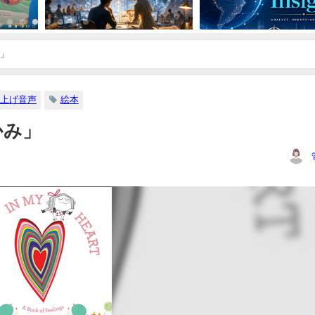
み」
上げ音声
絵本
なかみ」