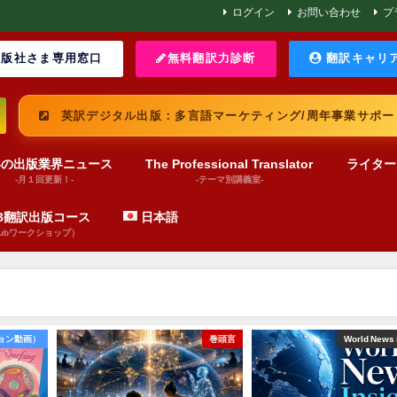
ログイン
お問い合わせ
プ
版社さま専用窓口
無料翻訳力診断
翻訳キャリ
英訳デジタル出版：多言語マーケティング/周年事業サポー
界の出版業界ニュース
The Professional Translator
ライター
-月１回更新！-
-テーマ別講義室-
UB翻訳出版コース
日本語
pubワークショップ）
ョン動画）
巻頭言
World News 