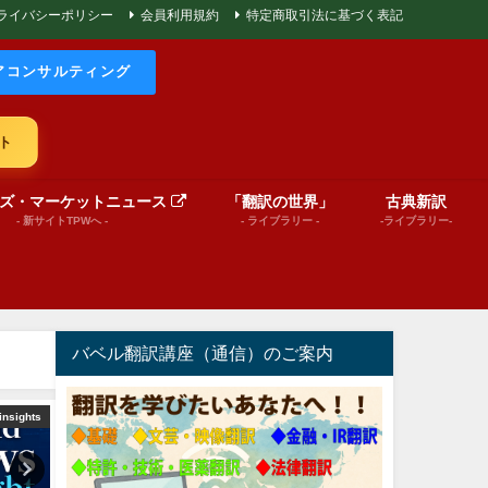
ライバシーポリシー
会員利用規約
特定商取引法に基づく表記
アコンサルティング
ト
ズ・マーケットニュース
「翻訳の世界」
古典新訳
- 新サイトTPWへ -
- ライブラリー -
-ライブラリー-
バベル翻訳講座（通信）のご案内
insights
文芸（プレゼンテーション動画）
文芸（プレゼンテーショ