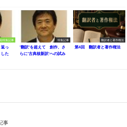
始特集記事
特集記事
翻訳者と著作権法
り返っ
’翻訳’を超えて 創作、さ
第4回 翻訳者と著作権法
うした
らに’古典核新訳‘への試み
記事