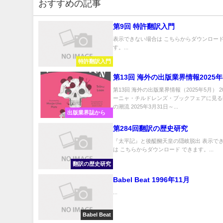
おすすめの記事
第9回 特許翻訳入門
表示できない場合は こちらからダウンロード
す。...
特許翻訳入門
第13回 海外の出版業界情報2025年
第13回 海外の出版業界情報（2025年5月） 2
ーニャ・チルドレンズ・ブックフェアに見る
の潮流 2025年3月31日～...
出版業界誌から
第284回翻訳の歴史研究
『太平記』と後醍醐天皇の隠岐脱出 表示で
は こちらからダウンロード できます。...
翻訳の歴史研究
Babel Beat 1996年11月
...
Babel Beat