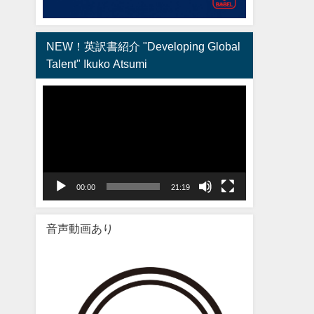
NEW！英訳書紹介 "Developing Global
Talent" Ikuko Atsumi
動
画
プ
レ
ー
ヤ
00:00
21:19
ー
音声動画あり