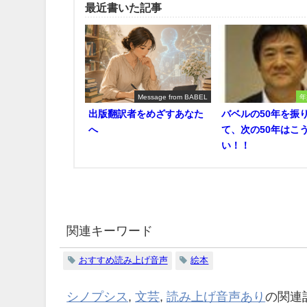
最近書いた記事
Message from BABEL
年
出版翻訳者をめざすあなた
バベルの50年を振
へ
て、次の50年はこ
い！！
関連キーワード
おすすめ読み上げ音声
絵本
シノプシス
,
文芸
,
読み上げ音声あり
の関連