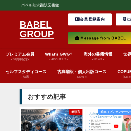
バベル知求翻訳図書館
会員登録案内
出
BABEL
GROUP
Message from BABEL
プレミアム会員
What's GWG?
海外の書籍情報
世
- 50周年記念-
- ABOUT US -
- NEW!! -
セルフスタディコース
古典翻訳・個人出版コース
COP
- 知恵 -
- NEW !! -
（Co-
おすすめ記事
ws insights
巻頭言
絵本（プレゼンテーシ