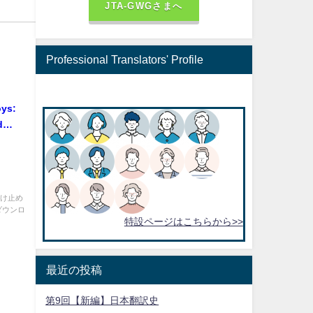
JTA-GWGさまへ
Professional Translators' Profile
oys:
d
ウマを
に育て
受け止め
ダウンロ
特設ページはこちらから>>
最近の投稿
第9回【新編】日本翻訳史