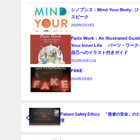
シノプシス：Mind Your Body:
スピーク
2025年5月19日
Parts Work：An Illustrated Guid
Your Inner Life パーツ・ワ
自己へのイラスト付きガイド
2023年10月11日
FAKE
2023年9月8日
Patient Safety Ethics 「患者の安全」
理