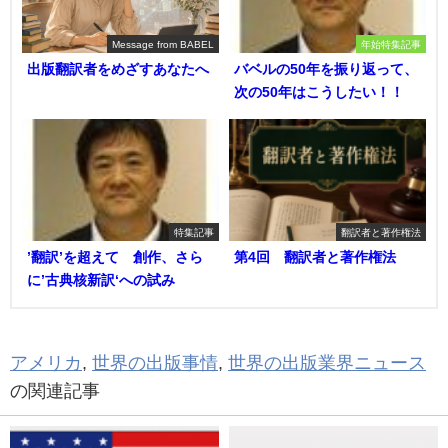
Message from BABEL
年始特集記事
出版翻訳者をめざすあなたへ
バベルの50年を振り返って、
次の50年はこうしたい！！
特集記事
翻訳者と著作権法
’翻訳’を超えて 創作、さら
第4回 翻訳者と著作権法
に’古典核新訳‘への試み
アメリカ
,
世界の出版事情
,
世界の出版業界ニュース
の関連記事