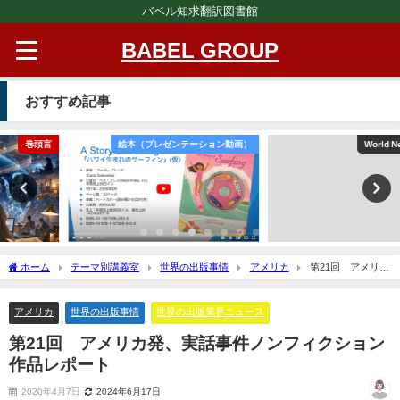
バベル知求翻訳図書館
BABEL GROUP
おすすめ記事
絵本（プレゼンテーション動画）
World News insights
ホーム
テーマ別講義室
世界の出版事情
アメリカ
第21回 アメリカ
発、実話事件ノンフィクション作品レポート
アメリカ
世界の出版事情
世界の出版業界ニュース
第21回 アメリカ発、実話事件ノンフィクション
作品レポート
2020年4月7日
2024年6月17日