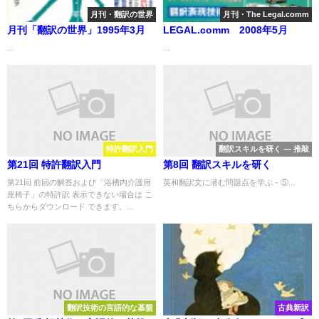
月刊・翻訳の世界
月刊・The Legal.comm
月刊「翻訳の世界」1995年3月
LEGAL.comm 2008年5月
...
...
特許翻訳入門
翻訳スキルを研く ― 推敲
第21回 特許翻訳入門
第8回 翻訳スキルを研く
第21回 前回の解答および「浴槽内介護用
英和翻訳文に潜む問題点を学ぶ－⑤...
座椅子」の特許訳 表示できない場合は こ
ちらからダウンロード できます。...
翻訳技術の言語的な基盤
古典新訳