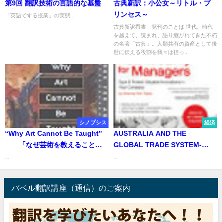
第9回 翻訳技術の言語的な基盤
古典新訳：小公女～リトル・プ
リンセス～
「英語でする授業」の実態...
古典新訳撰書 発刊のことば 世代、時代
を越えて、読まれ、語り継がれてきた不朽
の名著「古典」。人類共有の資産として後
世に伝える役割を我々は担っ...
シノプシス
経済
“Why Art Cannot Be Taught”
AUSTRALIA AND THE
「なぜ芸術を教えることが
GLOBAL TRADE SYSTEM-
できないのか」
FROM HAVANA TO SEATTLE
...
...
バベル翻訳講座（通信）のご案内