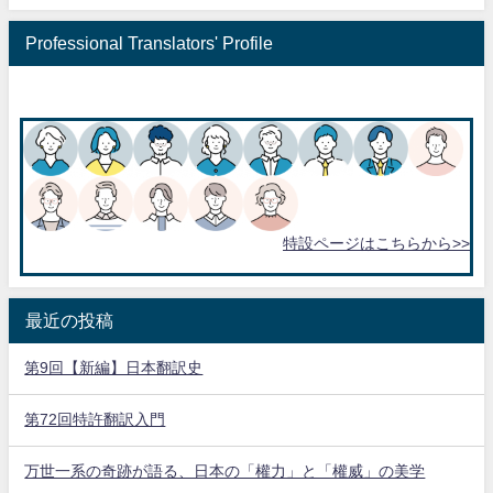
Professional Translators' Profile
特設ページはこちらから>>
最近の投稿
第9回【新編】日本翻訳史
第72回特許翻訳入門
万世一系の奇跡が語る、日本の「權力」と「權威」の美学