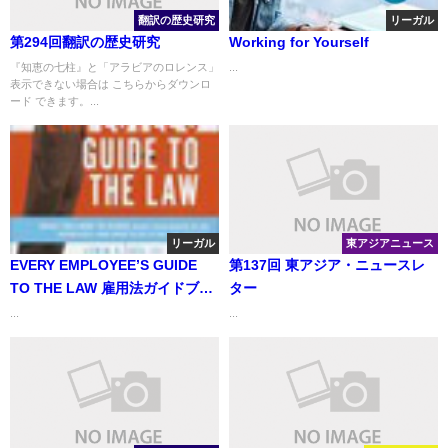
翻訳の歴史研究
リーガル
第294回翻訳の歴史研究
Working for Yourself
『知恵の七柱』と「アラビアのロレンス」
...
表示できない場合は こちらからダウンロ
ード できます。...
リーガル
東アジアニュース
EVERY EMPLOYEE’S GUIDE
第137回 東アジア・ニュースレ
TO THE LAW 雇用法ガイドブッ
ター
ク
...
...