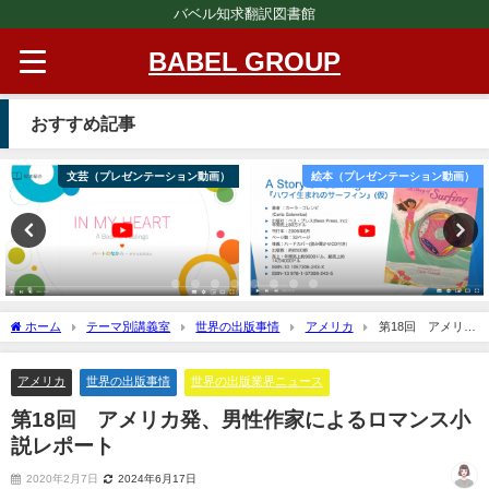
バベル知求翻訳図書館
BABEL GROUP
おすすめ記事
文芸（プレゼンテーション動画）
絵本（プレゼンテーション動画）
ホーム
テーマ別講義室
世界の出版事情
アメリカ
第18回 アメリカ
発、男性作家によるロマンス小説レポート
アメリカ
世界の出版事情
世界の出版業界ニュース
第18回 アメリカ発、男性作家によるロマンス小
説レポート
2020年2月7日
2024年6月17日