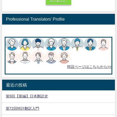
JTA-GWGさまへ
Professional Translators' Profile
特設ページはこちらから>>
最近の投稿
第9回【新編】日本翻訳史
第72回特許翻訳入門