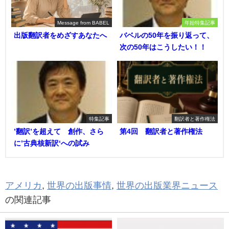
Message from BABEL
年始特集記事
出版翻訳者をめざすあなたへ
バベルの50年を振り返って、
次の50年はこうしたい！！
特集記事
翻訳者と著作権法
’翻訳’を超えて 創作、さら
第4回 翻訳者と著作権法
に’古典核新訳‘への試み
アメリカ
,
世界の出版事情
,
世界の出版業界ニュース
の関連記事