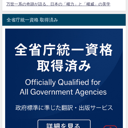
万世一系の奇跡が語る、日本の「權力」と「權威」の美学
全省庁統一資格 取得済み