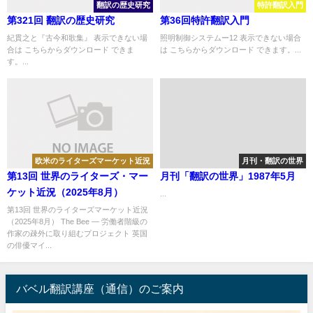
翻訳の歴史研究
特許翻訳入門
第321回 翻訳の歴史研究
第36回特許翻訳入門
紀貫之と『古今和歌集』 表示できない場
照明制御システムー12 表示できない場合
合は こちらからダウンロード できま
は こちらからダウンロード できます。...
す。...
欧米のライターズマーケット近況
月刊・翻訳の世界
第13回 世界のライターズ・マー
月刊「翻訳の世界」1987年5月
ケット近況（2025年8月）
...
第13回 世界のライターズマーケット近況
（2025年8月） The Bee ― 労働者階級の
作家の疎外に取り組むプロジェクト 英国
の俳優マイ...
バベル翻訳講座（通信）のご案内