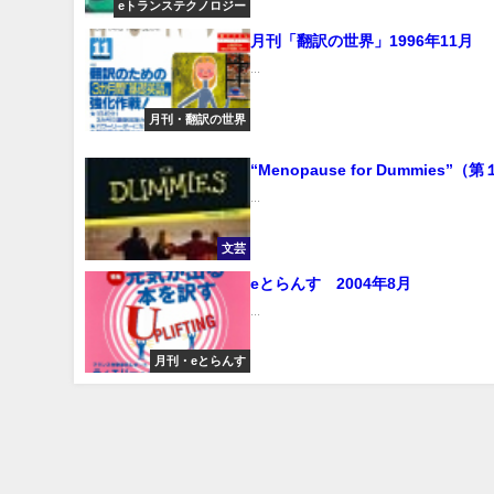
eトランステクノロジー
月刊「翻訳の世界」1996年11月
...
月刊・翻訳の世界
“Menopause for Dummies”（
...
文芸
eとらんす 2004年8月
...
月刊・eとらんす