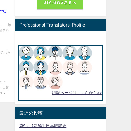
JTA-GWGさまへ
Professional Translators' Profile
11回 毎
協会の
 こちら
えて、
。人類
..
特設ページはこちらから>>
最近の投稿
第9回【新編】日本翻訳史