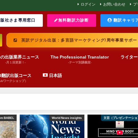
ログイン
お問い合わせ
プ
版社さま専用窓口
無料翻訳力診断
翻訳キャリ
英訳デジタル出版：多言語マーケティング/周年事業サポー
界の出版業界ニュース
The Professional Translator
ライター
-月１回更新！-
-テーマ別講義室-
UB翻訳出版コース
日本語
pubワークショップ）
om BABEL
World News insights
文芸（プレゼンテーショ