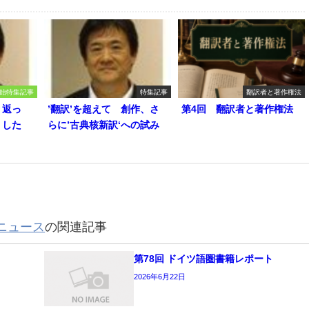
始特集記事
特集記事
翻訳者と著作権法
り返っ
’翻訳’を超えて 創作、さ
第4回 翻訳者と著作権法
うした
らに’古典核新訳‘への試み
ニュース
の関連記事
第78回 ドイツ語圏書籍レポート
2026年6月22日