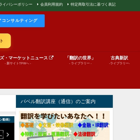
ライバシーポリシー
会員利用規約
特定商取引法に基づく表記
アコンサルティング
ト
ズ・マーケットニュース
「翻訳の世界」
古典新訳
- 新サイトTPWへ -
- ライブラリー -
-ライブラリー-
バベル翻訳講座（通信）のご案内
ン動画）
巻頭言