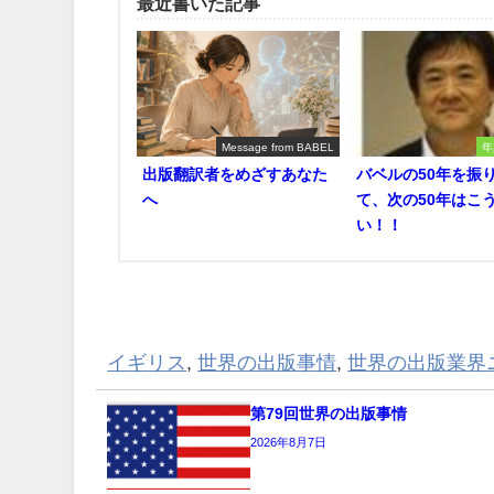
最近書いた記事
Message from BABEL
年
出版翻訳者をめざすあなた
バベルの50年を振
へ
て、次の50年はこ
い！！
イギリス
,
世界の出版事情
,
世界の出版業界
第79回世界の出版事情
2026年8月7日