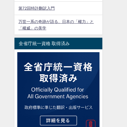
第72回特許翻訳入門
万世一系の奇跡が語る、日本の「權力」と
「權威」の美学
全省庁統一資格 取得済み