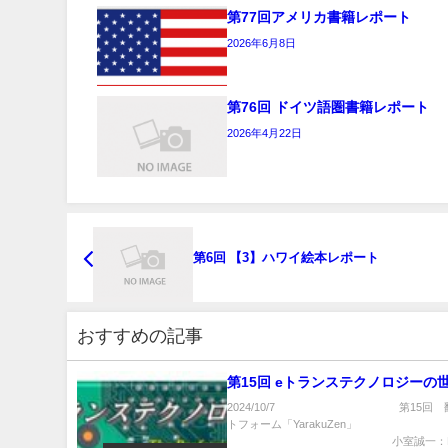
第77回アメリカ書籍レポート
2026年6月8日
第76回 ドイツ語圏書籍レポート
2026年4月22日
第6回 【3】ハワイ絵本レポート
おすすめの記事
第15回 eトランステクノロジーの
2024/10/7 第15回 翻
トフォーム「YarakuZen」
小室誠一：Di..