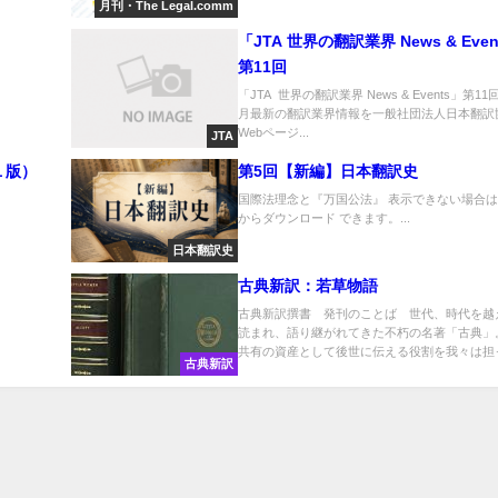
月刊・The Legal.comm
「JTA 世界の翻訳業界 News & Events」
第11回
「JTA 世界の翻訳業界 News & Events」第
月最新の翻訳業界情報を一般社団法人日本翻訳
Webページ...
JTA
第１版）
第5回【新編】日本翻訳史
国際法理念と『万国公法』 表示できない場合は
からダウンロード できます。...
日本翻訳史
古典新訳：若草物語
古典新訳撰書 発刊のことば 世代、時代を越
読まれ、語り継がれてきた不朽の名著「古典」
共有の資産として後世に伝える役割を我々は担っ.
古典新訳