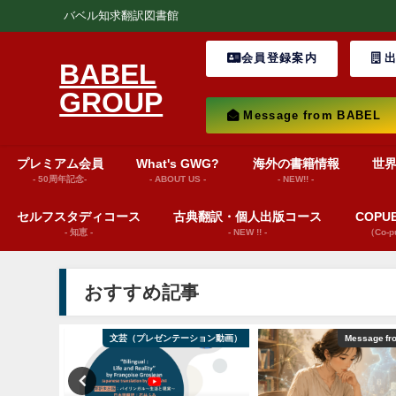
バベル知求翻訳図書館
会員登録案内
出
BABEL
GROUP
Message from BABEL
プレミアム会員
What's GWG?
海外の書籍情報
世
- 50周年記念-
- ABOUT US -
- NEW!! -
セルフスタディコース
古典翻訳・個人出版コース
COP
- 知恵 -
- NEW !! -
（Co-
おすすめ記事
ション動画）
文芸（プレゼンテーション動画）
Message fr