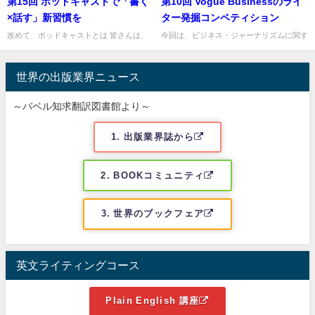
第15回 ポッドキャストで「書く
第10回 Vogue Businessのライ
×話す」新習慣を
ター発掘コンペティション
改めて、ポッドキャストとは 皆さんは、
今回は、ビジネス・ジャーナリズムに関す
「ポッドキャスト」をどのくらい利用され
るトピックをご紹介します。 ファッショ
ているでしょうか。 筆者は家事の合間の
ン業界のビジネスメディアとして知られる
「ながら聴き」として利用す...
Vogue Busines...
世界の出版業界ニュース
～バベル知求翻訳図書館より～
1. 出版業界誌から
2. BOOKコミュニティ
3. 世界のブックフェア
英文ライティングコース
Plain English 講座