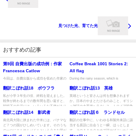
見つけた光、育てた光
おすすめの記事
第9回 自費出版の成功例：作家
Coffee Break 1001 Stories 2:
Francesca Catlow
All flag
今回は、自費出版から成功を収めた作家の
During the rainy season, which is
一人、Francesca Catlow（フランチェス
characterized by its inclement weath...
翻訳こぼれ話18 ボウフラ
翻訳こぼれ話13 英雄
カ・カトロウ）を紹介します。
Francesca ...
私が小学３年生の頃、終戦を迎えました。
英雄というと皆さんは何を想像されます
戦争が終わるまでの数年間を思い返すと、
か。日本のやまとたけるのみこと、ギリシ
戦時下の生活には、いろいろな不便があり
ャ神話の大英雄ヘラクレス、トロイア戦争
ました。例えば、灯火管制で...
で奮闘するアキレス、さらには...
翻訳こぼれ話14 影武者
翻訳こぼれ話６ ランドセル
南北両大陸に挟まれた中米には、パナマな
翻訳の仕事中に、いわゆる和製外来語に該
ど７つの国がひしめいています。そのうち
当する原語に出会うと一瞬、ほっとしま
の一つにエルサルバドルという小さな国が
す。そのままカタカナで訳せばよいからで
あります。人口は６００万人...
す。しかし、油断禁物です。和...