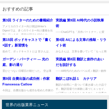
おすすめの記事
第3回 ライターのための書籍紹介
実践編 第9回 AI時代の小説執筆
術
アメリカのライター向け雑誌Writer’s
Digestでは、多くのライター向け書籍を出
――ChatGPTを「共作パートナー」に変
版しています。最初の回でも紹介した
える4つのステップ 「いつか、自分の小説
『Writer's...
第15回 ポッドキャストで「書く
第4回 AIによる文章の推敲・リラ
を書いてみたい」。そう願う人は少なくあ
りません。しかし、多...
×話す」新習慣を
イト術
改めて、ポッドキャストとは 皆さんは、
みなさんは、文章を書いていて「もっと簡
「ポッドキャスト」をどのくらい利用され
潔にまとめたい」「読みやすく整えたい」
ガーデン・パーティー ― 光の
実践編 第8回 翻訳と創作のあい
ているでしょうか。 筆者は家事の合間の
と感じたことはありませんか？ 推敲は誰
「ながら聴き」として利用す...
にとっても悩ましい作業です...
庭、影の通り
だを設計する
雲ひとつない日曜日の朝だった。 空は薄
――AI時代のためのバベル式＜翻訳―創作
く、柔らかく、溶けかけた金属みたいに街
＞距離スケール 「これは翻訳ですか？ そ
第9回 自費出版の成功例：作家
翻訳こぼれ話１ カナリア
の上に広がっていて、ガラス張りのビル
れとも創作ですか？」 AIを使って文章を
も、街路樹の若い葉も、同じ方...
書いていると、一度...
Francesca Catlow
翻訳の合間に一息ついて書き綴った小品で
す。翻訳現場での体験に基づくエッセイ、
今回は、自費出版から成功を収めた作家の
一口噺といえるかもしれません。お仕事の
一人、Francesca Catlow（フランチェス
合間に気軽にお読みいただけ...
カ・カトロウ）を紹介します。
Francesca ...
世界の出版業界ニュース