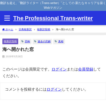
翻訳を超え、‘’翻訳ライター（Trans-writer）‘’としての 新たなキャリアを築く
Webマガジン
The Professional Trans-writer
ホーム
古典核新訳
核新訳投稿
海へ開かれた窓
核新訳投稿
恐怖
過去の悲劇
真相
海へ開かれた窓
2026年5月28日
このページは会員限定です。
ログイン
または
会員登録
して
ください。
コメントを投稿するには
ログイン
してください。