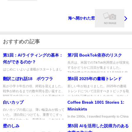
海へ開かれた窓
おすすめの記事
第1回：AIライティングの基本：
第7回 BookTok依存のリスク
何ができるのか？
先月は、米国でのTikTok利用禁止が現実化
するかどうかに注目が集まりました。
はじめに いよいよ連載がスタートしまし
TikTok禁止法の発効日である1月19日を目
た！ 今回は第1期として、全8回の内容を
前に控え、Tik...
翻訳こぼれ話18 ボウフラ
第6回 2025年の書籍トレンド
予定しています。 その概要を、まずはご
紹介しましょう。 なお、...
私が小学３年生の頃、終戦を迎えました。
新しい年が始まりました。2025年の書籍
戦争が終わるまでの数年間を思い返すと、
トレンドについて注目すべきトピックを取
戦時下の生活には、いろいろな不便があり
り上げた記事がありましたので、そのいく
ました。例えば、灯火管制で...
つかをご紹介します。日本...
白いカップ
Coffee Break 1001 Stories 1:
Miniskirts
白いカップの底には、薄い輪染みが残って
いた。 漂白剤につけても、重曹でこすっ
In the 1990s, I travelled frequently to China
ても消えなかった。真理子は、これはもう
on business for a joint ...
模様だと思えばいい、と笑っ...
壁のしみ
第5回 AIを活用した説得力のある