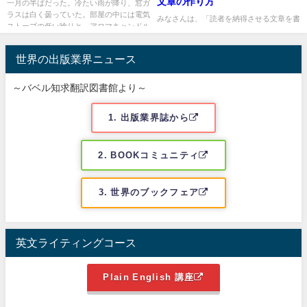
文章の作り方
一月の半ばだった。冷たい雨が降り、窓ガ
ラスは白く曇っていた。部屋の中には電気
みなさんは、「読者を納得させる文章を書
ストーブの低い唸りと、アロマキャンドル
きたい」「論理的でわかりやすい主張を伝
のかすかな匂いだけが漂って...
えたい」と思ったことはありませんか？
AIを活用すると、論理的な...
世界の出版業界ニュース
～バベル知求翻訳図書館より～
1. 出版業界誌から
2. BOOKコミュニティ
3. 世界のブックフェア
英文ライティングコース
Plain English 講座