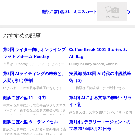
翻訳こぼれ話21 ミニスカート
おすすめの記事
第5回 ライター向けオンラインプ
Coffee Break 1001 Stories 2:
ラットフォーム Reedsy
All flag
今回は、Reedsy（リーディー）というラ
During the rainy season, which is
イター向けオンラインプラットフォームの
characterized by its inclement weath...
第8回 AIライティングの未来と、
実践編 第13回 AI時代の小説執筆
詳細を紹介します。 Reedsyへの登録は無
料で、アカウント...
人間が担う役割
術（5）
いよいよ、この連載も最終回になりまし
――物語は「読後感」まで設計できる 1.
た。 これまで、第1回：AIライティングの
はじめに 驚かせるだけでは、小説は心に
翻訳こぼれ話11 引力
第4回 AIによる文章の推敲・リラ
基本、第2回：AIを使った「発想術」、第3
残らない 前回は、ミステリーを「ひらめ
回：AIと人間の共同...
き」ではなく「設計」で...
イト術
年末から新年にかけて忘年会やクリスマス
パーティ、新年会など会食の機会が増えま
みなさんは、文章を書いていて「もっと簡
す。また、それとは別に一定の年齢、とり
潔にまとめたい」「読みやすく整えたい」
わけ定年退職後は昔の学友や...
翻訳こぼれ話６ ランドセル
第1回リテラリーエージェントの
と感じたことはありませんか？ 推敲は誰
にとっても悩ましい作業です...
世界2024年8月22日号
翻訳の仕事中に、いわゆる和製外来語に該
当する原語に出会うと一瞬、ほっとしま