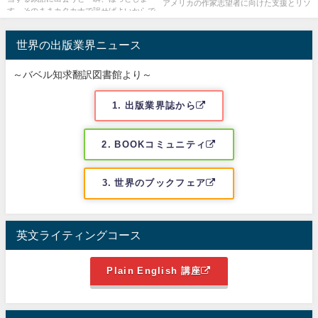
アメリカの作家志望者に向けた支援とリソ
す。そのままカタカナで訳せばよいからで
ース 2024/8/22 日本で作家になるための一
す。しかし、油断禁物です。和...
般的な方法としては、直接出版社に原稿を
持ち込む、新人...
世界の出版業界ニュース
～バベル知求翻訳図書館より～
1. 出版業界誌から
2. BOOKコミュニティ
3. 世界のブックフェア
英文ライティングコース
Plain English 講座