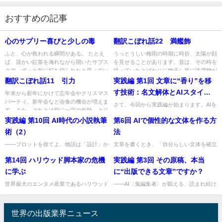
おすすめの記事
心のサプリー喜びと少しの毒
翻訳こぼれ話22 満艦飾
ふと、心が救われる瞬間がある。 たとえ
うっとうしい梅雨の時期に時折、太陽が顔
ば、温かい紅茶を淹れながら開いたサブス
を見せることがあります。昔は、その時を
クで、ずっと前に打ち切られたと思ってい
待っていたとばかりに物干し竿に洗濯物が
たお気に入りドラマの新シー...
並んだものでした。その有様...
翻訳こぼれ話11 引力
実践編 第1回 文章に“香り”を移
す技術：名文解体とAIスタイル
年末から新年にかけて忘年会やクリスマス
パーティ、新年会など会食の機会が増えま
ブレンド
さて、今回から実践編が始まります。AIを
す。また、それとは別に一定の年齢、とり
活用して、文章づくりに新しい工夫を試し
わけ定年退職後は昔の学友や...
実践編 第10回 AI時代の小説執筆
第6回 AIで個性的な文体を作る方
ていきましょう。本稿では、その第一歩と
して「名文の香りを移す」...
術（2）
法
――プロットを捨てよ。物語は「設計」か
文章を書くとき、「自分らしい文体を確立
ら生まれる ベストセラー作家のディー
したい」「特定の文体で書き分けたい」と
第14回 ハリウッド脚本家の危機
実践編 第3回 その原稿、本当
ン・クーンツ（Dean Koontz）は、かつて
思ったことはありませんか？ AIを活用す
緻密なアウトライン...
ると、さまざまな文体を試...
に学ぶ
に“出版できる文章”ですか？
世界最大のエンタメ産業であるハリウッド
――AI〈鬼編集者〉が鍛える、読まれ続け
で、脚本家の雇用が深刻な危機に直面して
る力 はじめに：書き終えたあとに訪れる
います。 アメリカ脚本家組合（WGA
「静かな不安」 原稿を書き終えた瞬間、
West）の2024年年次...
胸の奥に広がるのは安堵と...
世界の出版業界ニュース