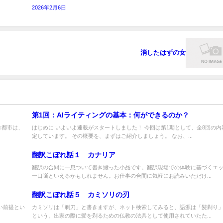
2026年2月6日
消したはずの女
第1回：AIライティングの基本：何ができるのか？
方都市は、
はじめに いよいよ連載がスタートしました！ 今回は第1期として、全8回の内
定しています。 その概要を、まずはご紹介しましょう。 なお、...
翻訳こぼれ話１ カナリア
翻訳の合間に一息ついて書き綴った小品です。翻訳現場での体験に基づくエ
一口噺といえるかもしれません。お仕事の合間に気軽にお読みいただけ...
翻訳こぼれ話５ カミソリの刃
い前提とい
カミソリは「剃刀」と書きますが、ネット検索してみると、語源は「髪剃り
という。出家の際に髪を剃るための仏教の法具として使用されていたた...