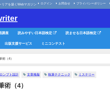
ログイン
お問合せ
プライバシーポリシー
なキャリアを築くWebマガジン
riter
語講座
読みやすい日本語検定
読ませる日本語検定
出版支援サービス
ミニコンテスト
の小説執筆術（4）
ロンプト設計
文章推敲
執筆テクニック
ミステリー
執筆術（4）