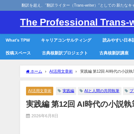
翻訳を超え、‘’翻訳ライター（Trans-writer）‘’としての 新た
The Professional Trans-w
What's TPW
キャリアコンサルティング
読みやすい日本
投稿スペース
古典核新訳プロジェクト
古典核新訳講座
ホーム
AI活用文章術
実践編 第12回 AI時代
AI活用文章術
実践編
AIと人間の共同執筆
プ
実践編 第12回 AI時代の小説
2026年6月8日