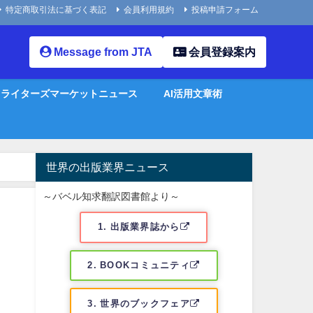
特定商取引法に基づく表記
会員利用規約
投稿申請フォーム
Message from JTA
会員登録案内
ライターズマーケットニュース
AI活用文章術
世界の出版業界ニュース
～バベル知求翻訳図書館より～
1. 出版業界誌から
2. BOOKコミュニティ
3. 世界のブックフェア