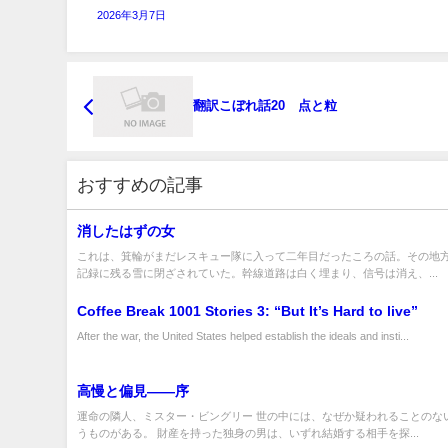
2026年3月7日
翻訳こぼれ話20 点と粒
おすすめの記事
消したはずの女
これは、箕輪がまだレスキュー隊に入って二年目だったころの話。その地
記録に残る雪に閉ざされていた。幹線道路は白く埋まり、信号は消え、...
Coffee Break 1001 Stories 3: “But It’s Hard to live”
After the war, the United States helped establish the ideals and insti...
高慢と偏見――序
運命の隣人、ミスター・ビングリー 世の中には、なぜか疑われることのな
うものがある。 財産を持った独身の男は、いずれ結婚する相手を探...