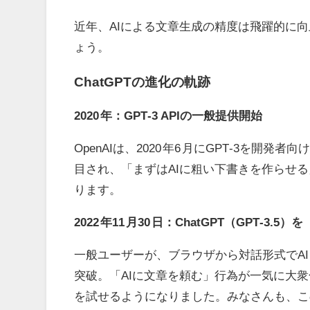
近年、
AI
による文章生成の精度は飛躍的に向
ょう。
ChatGPT
の進化の軌跡
2020
年：
GPT‑3 API
の一般提供開始
OpenAIは、
2020
年
6
月に
GPT‑3
を開発者向
目され、「まずは
AI
に粗い下書きを作らせる
ります。
2022
年
11
月
30
日：
ChatGPT
（
GPT‑3.5
）を
一般ユーザーが、ブラウザから対話形式で
AI
突破。「
AI
に文章を頼む」行為が一気に大衆
を試せるようになりました。みなさんも、こ