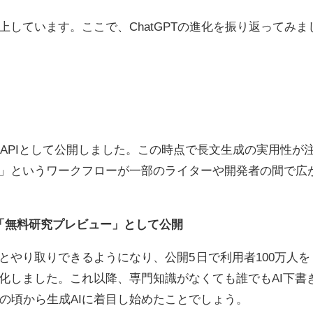
上しています。ここで、
ChatGPT
の進化を振り返ってみま
け
API
として公開しました。この時点で長文生成の実用性が
」というワークフローが一部のライターや開発者の間で広
「無料研究プレビュー」として公開
とやり取りできるようになり、公開
5
日で利用者
100
万人を
化しました。これ以降、専門知識がなくても誰でも
AI
下書
の頃から生成
AI
に着目し始めたことでしょう。