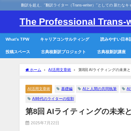
翻訳を超え、‘’翻訳ライター（Trans-writer）‘’としての 新た
The Professional Trans-w
What's TPW
キャリアコンサルティング
読みやすい日本
投稿スペース
古典核新訳プロジェクト
古典核新訳講座
ホーム
AI活用文章術
第8回 AIライティングの未来
AI活用文章術
基礎編
AIと人間の共同執筆
A
AI時代のライターの役割
第8回 AIライティングの未来
2025年7月22日