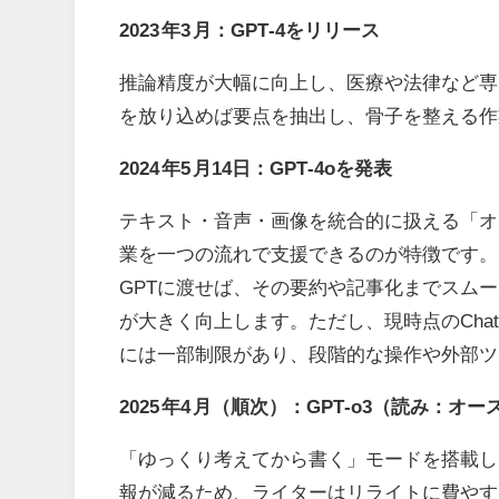
2023
年
3
月：
GPT‑4
をリリース
推論精度が大幅に向上し、医療や法律など専
を放り込めば要点を抽出し、骨子を整える作
2024
年
5
月
14
日：
GPT‑4o
を発表
テキスト・音声・画像を統合的に扱える「オ
業を一つの流れで支援できるのが特徴です。
GPT
に渡せば、その要約や記事化までスムー
が大きく向上します。ただし、現時点の
Cha
には一部制限があり、段階的な操作や外部ツ
2025
年
4
月（順次）：
GPT‑o3
（読み：オー
「ゆっくり考えてから書く」モードを搭載し
報が減るため、ライターはリライトに費やす