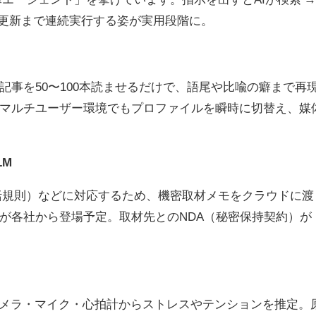
更新まで連続実行する姿が実用段階に。
記事を
50
〜
100
本読ませるだけで、語尾や比喩の癖まで再
マルチユーザー環境でもプロファイルを瞬時に切替え、媒
LM
括規則）などに対応するため、機密取材メモをクラウドに渡
が各社から登場予定。取材先との
NDA
（秘密保持契約）が
メラ・マイク・心拍計からストレスやテンションを推定。