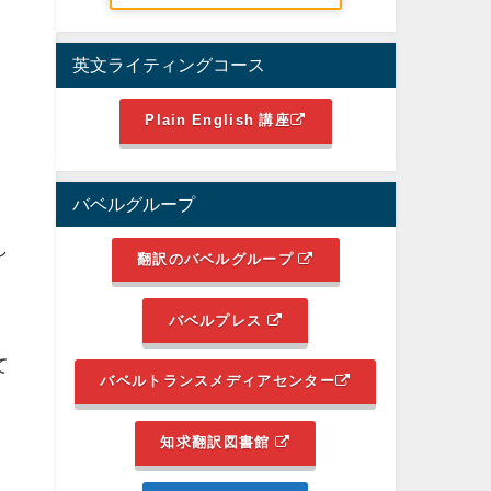
英文ライティングコース
Plain English 講座
き
バベルグループ
し
翻訳のバベルグループ
バベルプレス
て
バベルトランスメディアセンター
知求翻訳図書館