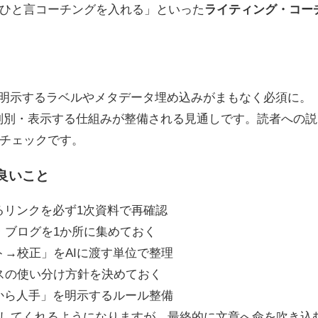
ひと言コーチングを入れる」といった
ライティング・コー
明示するラベルやメタデータ埋め込みがまもなく必須に。
判別・表示する仕組みが整備される見通しです。読者への説
チェックです。
良いこと
するリンクを必ず
1
次資料で再確認
・ブログを
1
か所に集めておく
ト
→
校正」を
AI
に渡す単位で整理
スの使い分け方針を決めておく
から人手」を明示するルール整備
りしてくれるようになりますが、最終的に文章へ命を吹き込