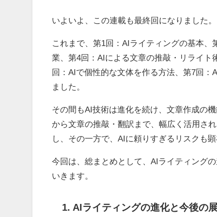
いよいよ、この連載も最終回になりました。
これまで、第
1
回：AIライティングの基本、
業、第
4
回：
AI
による文章の推敲・リライト
回：
AI
で個性的な文体を作る方法、第
7
回：
A
ました。
その間も
AI
技術は進化を続け、文章作成の機
から文章の推敲・翻訳まで、幅広く活用され
し、その一方で、
AI
に頼りすぎるリスクも顕
今回は、総まとめとして、
AI
ライティングの
いきます。
1. AIライティングの進化と今後の