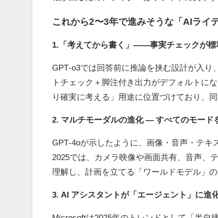
これから
2
〜
3
年で進みそうな「
AI
ライ
1.
「考えてから書く」
――
事実チェックが標
GPT‑o3では回答前に推論を挟む設計が入
トチェック＋脚注付き出力がデフォルトにな
り確実に考える」用途に位置づけており、同
2. マルチモーダルの進化 ― すべてのモー
GPT‑4oが示したように、画像・音声・テ
2025
では、カメラ映像や画面共有、音声、
理解し、計画を立てる「ワールドモデル」の
3. AI アシスタントが「エージェント」に進
Microsoftは
2025
年のトレンドとして「半自