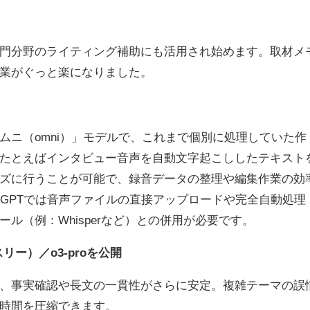
門分野のライティング補助にも活用され始めます。取材メ
業がぐっと楽になりました。
ムニ（
omni
）」モデルで、これまで個別に処理していた作
たとえばインタビュー音声を自動文字起こししたテキスト
ズに行うことが可能で、録音データの整理や編集作業の効
tGPT
では音声ファイルの直接アップロードや完全自動処理
ール（例：
Whisper
など）との併用が必要です。
スリー）／
o3‑pro
を公開
、事実確認や長文の一貫性がさらに安定。複雑テーマの誤
時間を圧縮できます。