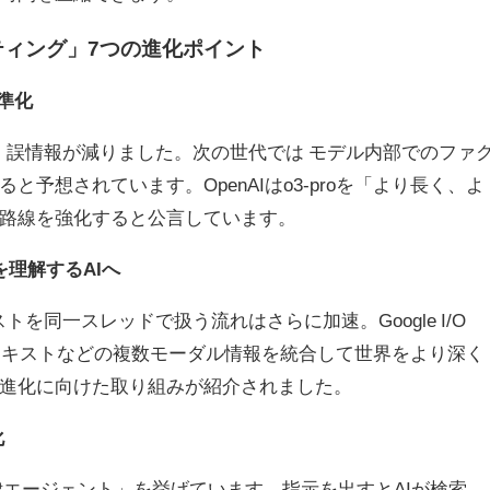
ティング」
7
つの進化ポイント
準化
り、誤情報が減りました。次の世代では モデル内部でのファ
ると予想されています。
OpenAI
は
o3‑pro
を「より長く、よ
路線を強化すると公言しています。
ドを理解する
AI
へ
キストを同一スレッドで扱う流れはさらに加速。
Google I/O
テキストなどの複数モーダル情報を統合して世界をより深く
進化に向けた取り組みが紹介されました。
化
律エージェント」を挙げています。指示を出すと
AI
が検索