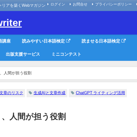
ログイン
お問合せ
プライバシーポリシー
なキャリアを築くWebマガジン
riter
語講座
読みやすい日本語検定
読ませる日本語検定
出版支援サービス
ミニコンテスト
と、人間が担う役割
I文章のリスク
生成AIと文章作成
ChatGPT ライティング活用
と、人間が担う役割