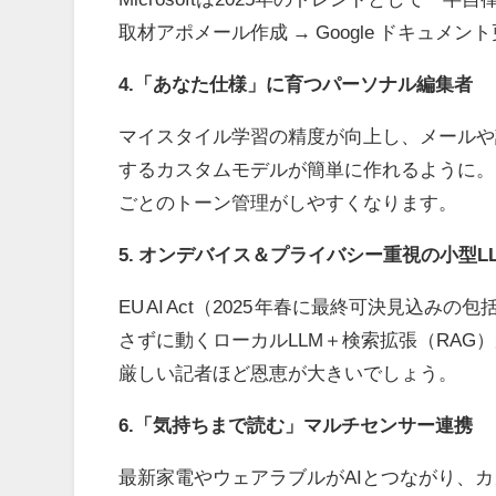
取材アポメール作成
→ Google
ドキュメント
4.「あなた仕様」に育つパーソナル編集者
マイスタイル学習の精度が向上し、メールや
するカスタムモデルが簡単に作れるように。
ごとのトーン管理がしやすくなります。
5. オンデバイス＆プライバシー重視の小型
L
EU AI Act（
2025
年春に最終可決見込みの包
さずに動くローカル
LLM
＋検索拡張（
RAG
）
厳しい記者ほど恩恵が大きいでしょう。
6.「気持ちまで読む」マルチセンサー連携
最新家電やウェアラブルが
AI
とつながり、カ