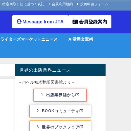
特定商取引法に基づく表記
会員利用規約
投稿申請フォーム
Message from JTA
会員登録案内
ライターズマーケットニュース
AI活用文章術
世界の出版業界ニュース
～バベル知求翻訳図書館より～
1. 出版業界誌から
2. BOOKコミュニティ
3. 世界のブックフェア