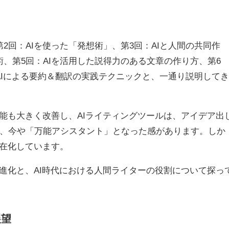
第
2
回：
AI
を使った「発想術」、第
3
回：
AI
と人間の共同作
術、第
5
回：
AI
を活用した説得力のある文章の作り方、第
6
I
による要約＆翻訳の実践テクニックと、一通り説明して
能も大きく改善し、
AI
ライティングツールは、アイデア出
、今や「万能アシスタント」となった感があります。しか
在化しています。
進化と、
AI
時代における人間ライターの役割について探っ
展望