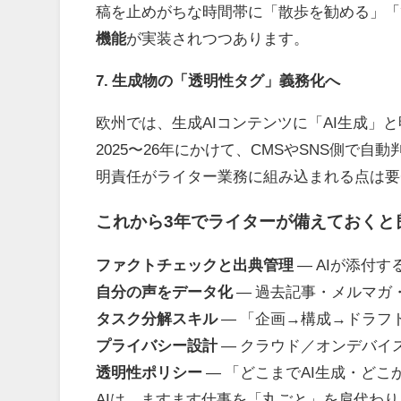
稿を止めがちな時間帯に「散歩を勧める」「
機能
が実装されつつあります。
7. 生成物の「透明性タグ」義務化へ
欧州では、生成
AI
コンテンツに「
AI
生成」と
2025
〜
26
年にかけて、
CMS
や
SNS
側で自動
明責任がライター業務に組み込まれる点は要
これから
3
年でライターが備えておくと
ファクトチェックと出典管理
― AIが添付
自分の声をデータ化
― 過去記事・メルマガ
タスク分解スキル
― 「企画
→
構成
→
ドラフ
プライバシー設計
― クラウド／オンデバイ
透明性ポリシー
― 「どこまで
AI
生成・どこ
AIは、ますます仕事を「丸ごと」を肩代わ