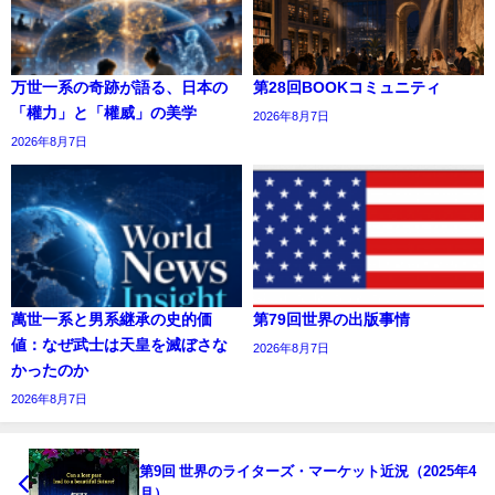
万世一系の奇跡が語る、日本の
第28回BOOKコミュニティ
「權力」と「權威」の美学
2026年8月7日
2026年8月7日
萬世一系と男系継承の史的価
第79回世界の出版事情
値：なぜ武士は天皇を滅ぼさな
2026年8月7日
かったのか
2026年8月7日
第9回 世界のライターズ・マーケット近況（2025年4
月）