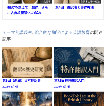
特集記事
翻訳者と著作権法
’翻訳’を超えて 創作、さら
第4回 翻訳者と著作権法
に’古典核新訳‘への試み
テーマ別講義室
,
総合的な翻訳による英語教育
の関連
記事
第9回【新編】日本翻訳史
第72回特許翻訳入門
2026年8月7日
2026年8月7日