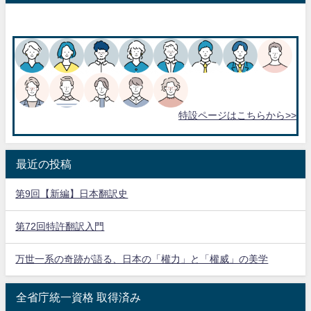
特設ページはこちらから>>
最近の投稿
第9回【新編】日本翻訳史
第72回特許翻訳入門
万世一系の奇跡が語る、日本の「權力」と「權威」の美学
全省庁統一資格 取得済み