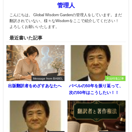
管理人
こんにちは。 Global Wisdom Gardenの管理人をしています。まだ
翻訳されていない、様々なWisdomをここで紹介してください！
よろしくお願いいたします。
最近書いた記事
Message from BABEL
年始特集記事
出版翻訳者をめざすあなたへ
バベルの50年を振り返って、
次の50年はこうしたい！！