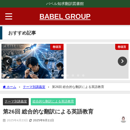
バベル知求翻訳図書館
BABEL GROUP
おすすめ記事
巻頭言
巻頭言
ホーム
テーマ別講義室
第26回 総合的な翻訳による英語教育
テーマ別講義室
総合的な翻訳による英語教育
第26回 総合的な翻訳による英語教育
2025年4月23日
2025年9月11日