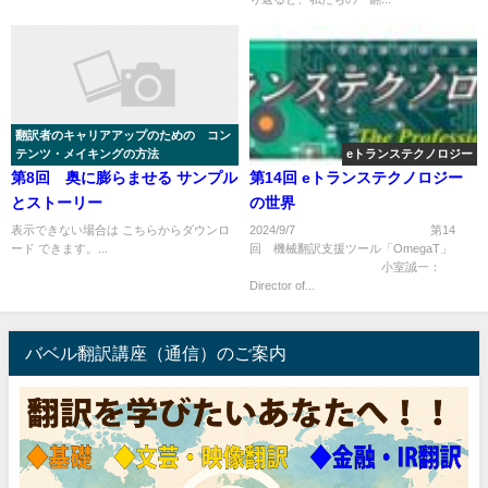
翻訳者のキャリアアップのための コン
テンツ・メイキングの方法
eトランステクノロジー
第8回 奥に膨らませる サンプル
第14回 eトランステクノロジー
とストーリー
の世界
表示できない場合は こちらからダウンロ
2024/9/7 第14
ード できます。...
回 機械翻訳支援ツール「OmegaT」
小室誠一：
Director of...
バベル翻訳講座（通信）のご案内