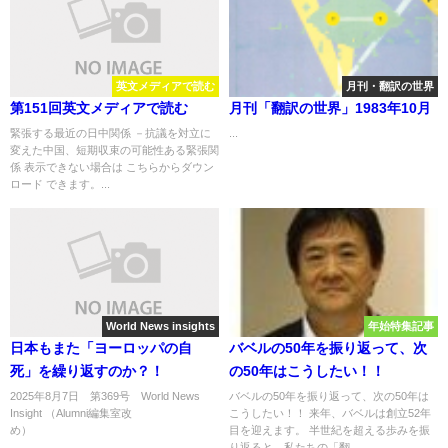
英文メディアで読む
月刊・翻訳の世界
第151回英文メディアで読む
月刊「翻訳の世界」1983年10月
緊張する最近の日中関係 －抗議を対立に
...
変えた中国、短期収束の可能性ある緊張関
係 表示できない場合は こちらからダウン
ロード できます。...
World News insights
年始特集記事
日本もまた「ヨーロッパの自
バベルの50年を振り返って、次
死」を繰り返すのか？！
の50年はこうしたい！！
2025年8月7日 第369号 World News
バベルの50年を振り返って、次の50年は
Insight （Alumni編集室改
こうしたい！！ 来年、バベルは創立52年
め） ...
目を迎えます。 半世紀を超える歩みを振
り返ると、私たちの「翻...