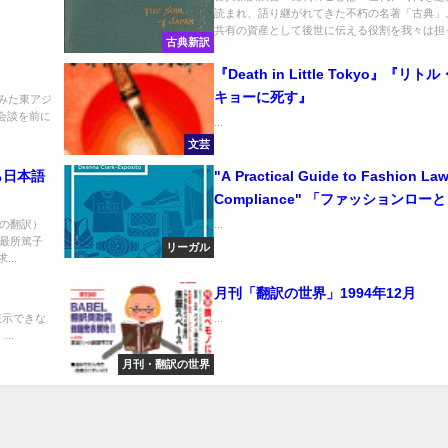
読まれ、語り継がれてきた不朽の名著「古典」
共有の資産として後世に伝える役割を我々は担っ.
古典新訳
『Death in Little Tokyo』『リト
キョーに死す』
みた東アジ
脳会談を前に
...
文芸
ら日本語
"A Practical Guide to Fashion La
Compliance" 「ファッションロー
ライアンス：実践的ガイド」
の翻訳）
...
最所篤子
リーガル
..
月刊「翻訳の世界」1994年12月
表示できな
...
..
月刊・翻訳の世界