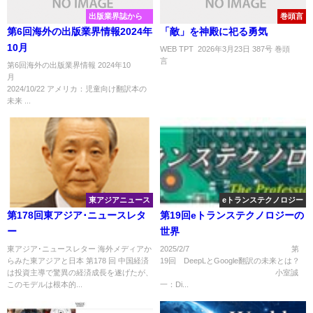
出版業界誌から
巻頭言
第6回海外の出版業界情報2024年
「敵」を神殿に祀る勇気
10月
WEB TPT 2026年3月23日 387号 巻頭
言 
第6回海外の出版業界情報 2024年10
月
2024/10/22 アメリカ：児童向け翻訳本の
未来 ...
東アジアニュース
eトランステクノロジー
第178回東アジア･ニュースレタ
第19回eトランステクノロジーの
ー
世界
東アジア･ニュースレター 海外メディアか
2025/2/7 第
らみた東アジアと日本 第178 回 中国経済
19回 DeepLとGoogle翻訳の未来とは？
は投資主導で驚異の経済成長を遂げたが、
小室誠
このモデルは根本的...
一：Di...