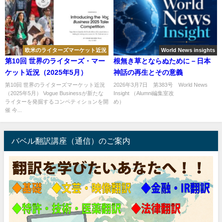
欧米のライターズマーケット近況
World News insights
第10回 世界のライターズ・マー
根無き草とならぬために－日本
ケット近況（2025年5月）
神話の再生とその意義
第10回 世界のライターズマーケット近況
2026年3月7日 第383号 World News
（2025年5月） Vogue Businessが新たな
Insight （Alumni編集室改
ライターを発掘するコンペティションを開
め） .
催 今...
バベル翻訳講座（通信）のご案内