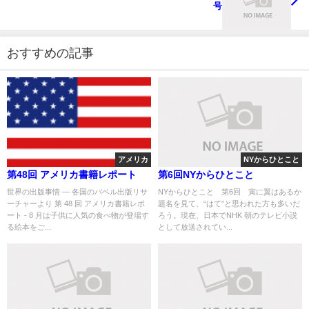
号
おすすめの記事
アメリカ
NYからひとこと
第48回 アメリカ書籍レポート
第6回NYからひとこと
世界の出版事情 ― 各国のバベル出版リサ
NYからひとこと 第6回 寅に翼はあるか
ーチャーより 第 48 回 アメリカ書籍レポ
題名を見て、“はて”と思われた方も多いだ
ート - 8 月は子供に人気の食べ物が登場す
ろう。現在、日本でNHK 朝のテレビ小説
る絵本をご...
として放送されてい...