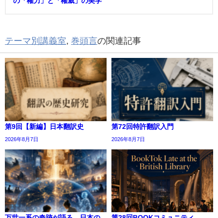
の「權力」と「權威」の美学
テーマ別講義室
,
巻頭言
の関連記事
第9回【新編】日本翻訳史
第72回特許翻訳入門
2026年8月7日
2026年8月7日
万世一系の奇跡が語る、日本の
第28回BOOKコミュニティ