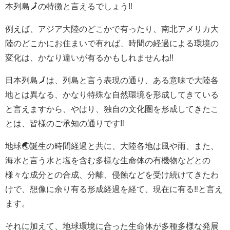
本列島🗾の特徴と言えるでしょう‼️
例えば、アジア大陸のどこかで有ったり、南北アメリカ大
陸のどこかにお住まいで有れば、時間の経過による環境の
変化は、かなり違いが有るかもしれませんね‼️
日本列島🗾は、列島と言う表現の通り、ある意味で大陸各
地とは異なる、かなり特殊な自然環境を形成してきている
と言えますから、やはり、独自の文化圏を形成してきたこ
とは、皆様のご承知の通りです‼️
地球🌏誕生の時間経過と共に、大陸各地は風や雨、また、
海水と言う水と塩を含む多様な生命体の有機物などとの
様々な成分との合成、分離、侵蝕などを受け続けてきたわ
けで、想像に余り有る形成経過を経て、現在に有る‼️と言え
ます。
それに加えて、地球環境に合った生命体が多種多様な発展