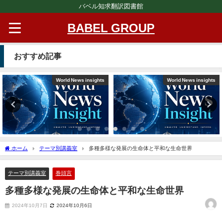
バベル知求翻訳図書館
BABEL GROUP
おすすめ記事
World News insights
World News insights
ホーム
テーマ別講義室
多種多様な発展の生命体と平和な生命世界
テーマ別講義室
巻頭言
多種多様な発展の生命体と平和な生命世界
2024年10月7日
2024年10月6日