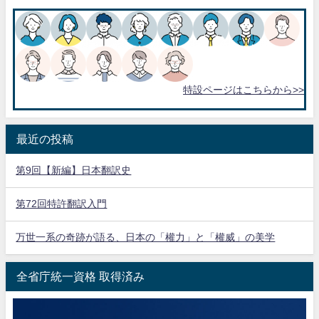
特設ページはこちらから>>
最近の投稿
第9回【新編】日本翻訳史
第72回特許翻訳入門
万世一系の奇跡が語る、日本の「權力」と「權威」の美学
全省庁統一資格 取得済み