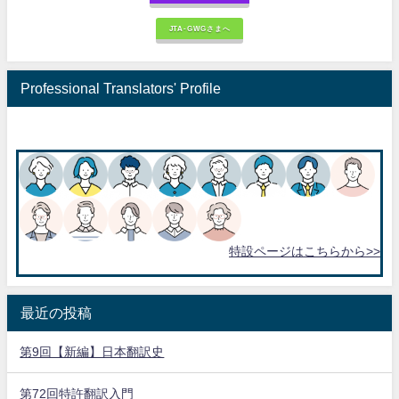
JTA-GWGさまへ
Professional Translators' Profile
特設ページはこちらから>>
最近の投稿
第9回【新編】日本翻訳史
第72回特許翻訳入門