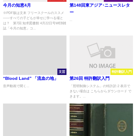
今月の知恵4月
第148回東アジア･ニュースレタ
ー
※PDF版は文末 フリースクールのススメ
――すべての子どもが幸せに学べる場と
...
は？ 第7回 知求図書館 4月22日号WEB雑
誌「今月の知恵」コ...
文芸
特許翻訳入門
“Blood Land” 「流血の地」
第26回 特許翻訳入門
音声動画で聞く...
「照明制御システム」の特許訳-2 表示で
きない場合は こちらからダウンロード で
きます。...