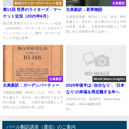
欧米のライターズマーケット近況
古典新訳
第11回 世界のライターズ・マー
古典新訳：若草物語
ケット近況（2025年6月）
古典新訳撰書 発刊のことば 世代、時代
を越えて、読まれ、語り継がれてきた不朽
第11回 世界のライターズマーケット近況
の名著「古典」。人類共有の資産として後
（2025年6月） オーディオブック向けライ
世に伝える役割を我々は担っ...
ティングのヒント ここ数年、オーディオ
ブック市場は世界...
古典新訳
World News insights
古典新訳：ガーデンパーティー
2025年後半は-‘自分なり’、‘日本
なり’の幸福を再定義する年へ
古典新訳撰書 発刊のことば 世代、時
代を越えて、読まれ、語り継がれてきた不
2025年6月7日 第365号 World News
朽の名著「古典」。人類共有の資産として
Insight （Alumni編集室改
後世に伝える役割を我々は担...
め） .
バベル翻訳講座（通信）のご案内