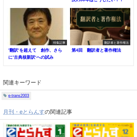
特集記事
翻訳者と著作権法
’翻訳’を超えて 創作、さら
第4回 翻訳者と著作権法
に’古典核新訳‘への試み
関連キーワード
e-trans2003
月刊・eとらんす
の関連記事