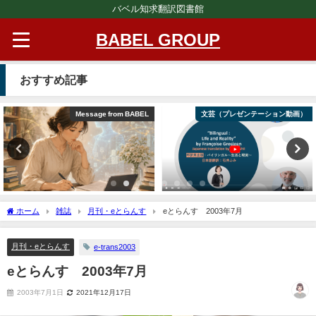
バベル知求翻訳図書館
BABEL GROUP
おすすめ記事
Message from BABEL
文芸（プレゼンテーション動画）
ホーム
雑誌
月刊・eとらんす
eとらんす 2003年7月
月刊・eとらんす
e-trans2003
eとらんす 2003年7月
2003年7月1日
2021年12月17日