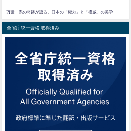
万世一系の奇跡が語る、日本の「權力」と「權威」の美学
全省庁統一資格 取得済み