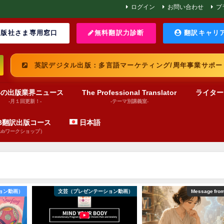
ログイン
お問い合わせ
プ
版社さま専用窓口
無料翻訳力診断
翻訳キャリ
英訳デジタル出版：多言語マーケティング/周年事業サポー
界の出版業界ニュース
The Professional Translator
ライター
-月１回更新！-
-テーマ別講義室-
UB翻訳出版コース
日本語
pubワークショップ）
ョン動画）
文芸（プレゼンテーション動画）
Message fro