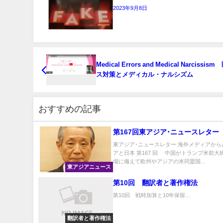
2023年9月8日
Medical Errors and Medical Narcissi
ス対策とメディカル・ナルシズム
おすすめの記事
第167回東アジア･ニュースレター
東アジア･ニュースレター 海外メディアから
アと日本 第167 回 中国がトランプ米前大
場に備えて欧州やアジアの米同盟国...
東アジアニュース
第10回 翻訳者と著作権法
第10回 戦時加算と10年保留...
翻訳者と著作権法