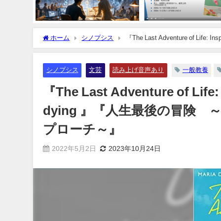
ホーム
シノプシス
『The Last Adventure of Lif
への感動的なアプローチ～』
シノプシス
文芸
読み上げ音声あり
一般教養
『The Last Adventure of Life: 
dying 』『人生最後の冒険
プローチ～』
2022年5月2日
2023年10月24日