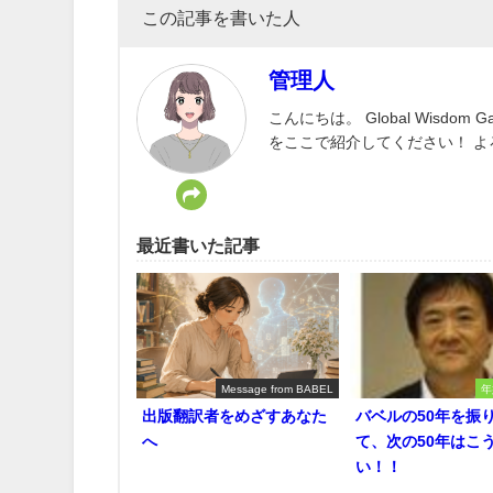
この記事を書いた人
管理人
こんにちは。 Global Wisd
をここで紹介してください！ 
最近書いた記事
Message from BABEL
年
出版翻訳者をめざすあなた
バベルの50年を振
へ
て、次の50年はこ
い！！