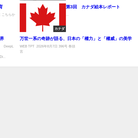
育
第3回 カナダ絵本レポート
 こちらか
...
カナダ
世界
万世一系の奇跡が語る、日本の「權力」と「權威」の美学
巻
eepL
WEB TPT 2026年8月7日 396号 巻頭
頭
言 .
言
.