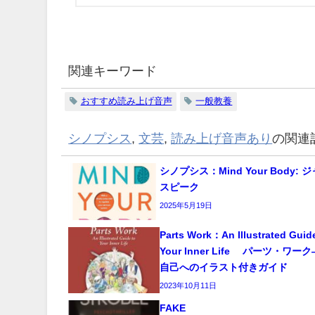
関連キーワード
おすすめ読み上げ音声
一般教養
シノプシス
,
文芸
,
読み上げ音声あり
の関連
シノプシス：Mind Your Body:
スピーク
2025年5月19日
Parts Work：An Illustrated Guid
Your Inner Life パーツ・ワ
自己へのイラスト付きガイド
2023年10月11日
FAKE