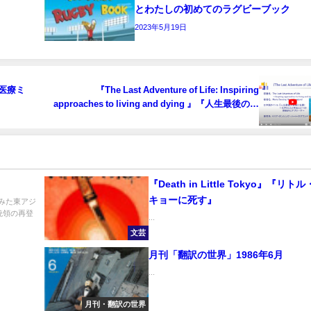
とわたしの初めてのラグビーブック
2023年5月19日
sm 医療ミ
『The Last Adventure of Life: Inspiring
approaches to living and dying 』『人生最後の冒
険 ～生きることと死ぬことへの感動的なアプロ
ーチ～』
『Death in Little Tokyo』『リト
キョーに死す』
みた東アジ
統領の再登
...
文芸
月刊「翻訳の世界」1986年6月
...
月刊・翻訳の世界