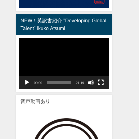
NEW！英訳書紹介 "Developing Global
Talent" Ikuko Atsumi
動
画
プ
レ
ー
ヤ
00:00
21:19
ー
音声動画あり