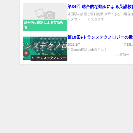
第34回 総合的な翻訳による英語教
外国語の訳語と過剰使用 表示できない場合は
らダウンロード できます。...
総合的な翻訳による英語教
育
第18回eトランステクノロジーの
2025/1/7 第18回 D
とGoogle翻訳の未来とは？
小室誠一：Di..
eトランステクノロジー