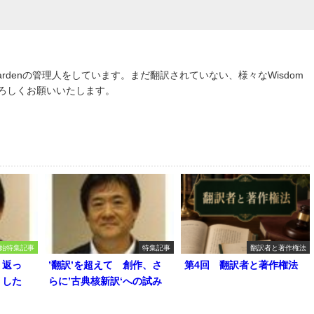
om Gardenの管理人をしています。まだ翻訳されていない、様々なWisdom
よろしくお願いいたします。
始特集記事
特集記事
翻訳者と著作権法
り返っ
’翻訳’を超えて 創作、さ
第4回 翻訳者と著作権法
うした
らに’古典核新訳‘への試み