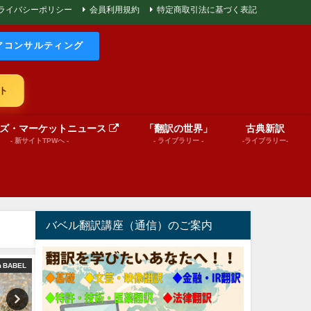
ライバシーポリシー
会員利用規約
特定商取引法に基づく表記
アコンサルティング
ト
ズ・マーケットニュース
「翻訳の世界」
古典新訳
- 新サイトTPWへ -
- ライブラリー -
-ライブラリー-
バベル翻訳講座（通信）のご案内
m BABEL
World News insights
文芸（プレゼンテーショ