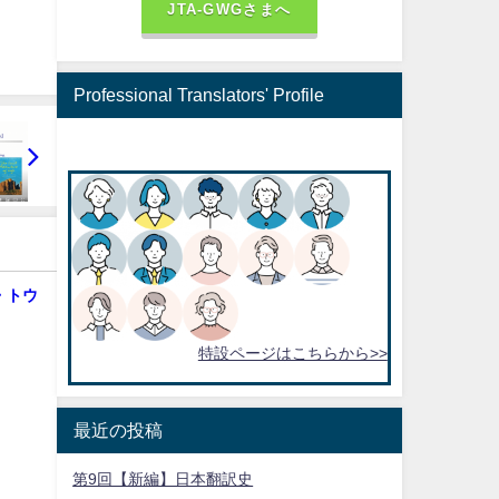
JTA-GWGさまへ
Professional Translators' Profile
ル・トウ
特設ページはこちらから>>
最近の投稿
第9回【新編】日本翻訳史