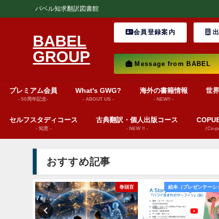
バベル知求翻訳図書館
会員登録案内
出
BABEL
GROUP
Message from BABEL
プレミアム会員
What's GWG?
海外の書籍情報
世
- 50周年記念-
- ABOUT US -
- NEW!! -
セルフスタディコース
古典翻訳・個人出版コース
COP
- 知恵 -
- NEW !! -
（Co-
おすすめ記事
巻頭言
巻頭言
絵本（プレゼンテーシ