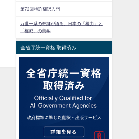
第72回特許翻訳入門
万世一系の奇跡が語る、日本の「權力」と
「權威」の美学
全省庁統一資格 取得済み
..