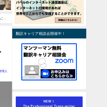
死ぬこと
翻訳キャリア相談会開催中！
ア
管理人
NEW！
The Professional Trans-writer